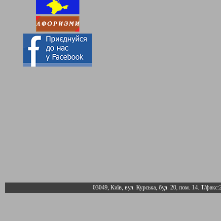
03049, Київ, вул. Курська, буд. 20, пом. 14. Т/факс: