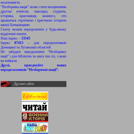
незалежність.
“Незборима нація” може стати неоціненним
другом вчителя, школяра, студента,
історика, краєзнавця, кожного, хто
цікавиться героїчною і трагічною історією
нашої Батьківщини.
Газету можна передплатити у будь-якому
відділенні пошти:
Наш індекс –
33545
Індекс
87415
– для передплатників
Донецької та Луганської областей.
Не забудьте передплатити “Незбориму
нації” і для бібліотек та шкіл тих сіл, з яких
ви вийшли.
Друзі, приєднуйте нових
передплатників “Незборимої нації”.
Дружні сайти