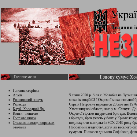
І знову сумує Х
Головне меню
Головна сторінка
Архів
5 січня 2020 р. біля с. Жолобка на Луганщ
Розширений пошук
механік-водій 93-ї Окремої механізованої 
Редакція
Сергій Петрович народився 28 жовтня 1976 
Клуб "Холодний Яр"
Хмельницької області, жив у м. Славуті. До 
Книги - поштою
Окремої гірсько-штурмової бригади. Воював
Гостьова книга
ї бригади, брав участь у боях у Кримському
Стежками холодноярських
подовжуючи контракт із ЗСУ. 2019 року бра
отаманів
Побратими згадують Сергія як веселого опти
сумував. Пишався донькою Софійкою, фото 