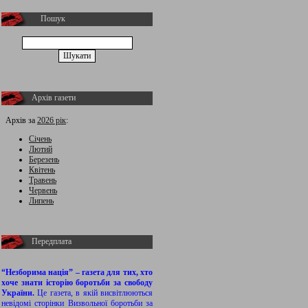
Пошук
Архів газети
Архів за
2026 рік
:
Січень
Лютий
Березень
Квітень
Травень
Червень
Липень
Передплата
“Незборима нація” – газета для тих, хто
хоче знати історію боротьби за свободу
України.
Це газета, в якій висвітлюються
невідомі сторінки Визвольної боротьби за