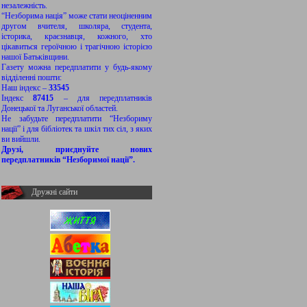
незалежність.
“Незборима нація” може стати неоціненним
другом вчителя, школяра, студента,
історика, краєзнавця, кожного, хто
цікавиться героїчною і трагічною історією
нашої Батьківщини.
Газету можна передплатити у будь-якому
відділенні пошти:
Наш індекс –
33545
Індекс
87415
– для передплатників
Донецької та Луганської областей.
Не забудьте передплатити “Незбориму
нації” і для бібліотек та шкіл тих сіл, з яких
ви вийшли.
Друзі, приєднуйте нових
передплатників “Незборимої нації”.
Дружні сайти