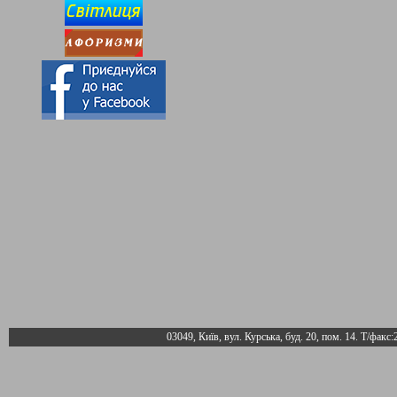
03049, Київ, вул. Курська, буд. 20, пом. 14. Т/факс: