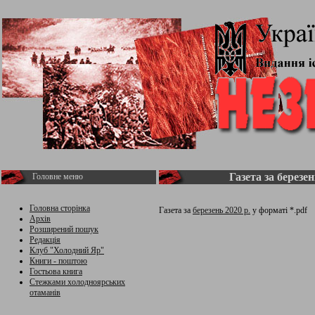
Газета за березен
Головне меню
Головна сторінка
Газета за
березень 2020 р.
у форматі *.pdf
Архів
Розширений пошук
Редакція
Клуб "Холодний Яр"
Книги - поштою
Гостьова книга
Стежками холодноярських
отаманів