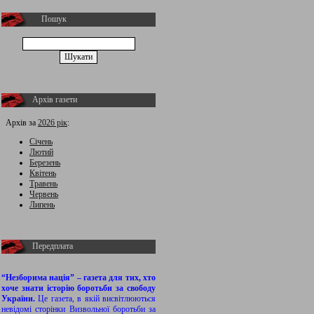
Пошук
Архів газети
Архів за
2026 рік
:
Січень
Лютий
Березень
Квітень
Травень
Червень
Липень
Передплата
“Незборима нація” – газета для тих, хто
хоче знати історію боротьби за свободу
України.
Це газета, в якій висвітлюються
невідомі сторінки Визвольної боротьби за