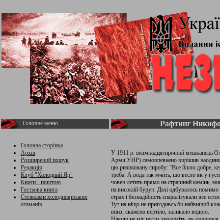
Рафтинг Никиф
Головне меню
Головна сторінка
Архів
У 1911 р. вісімнадцятирічний мешканець О
Розширений пошук
Армії УНР) самовпевнено вирішив наодинці
Редакція
цю ризиковану спробу: “Все йшло добре, ке
Клуб "Холодний Яр"
треба. А вода так мчить, що весло як у густ
Книги - поштою
човен летить прямо на страшний камінь, мин
Гостьова книга
на високий бурун. Далі одбувалось помимо 
Стежками холодноярських
страх і безнадійність спаралізували все єств
отаманів
Тут на ніщо не пригодивсь би найвищий кл
вниз, скажено вертіло, заливало водою.
Ніколи не міг потім зрозуміть, як опинився 