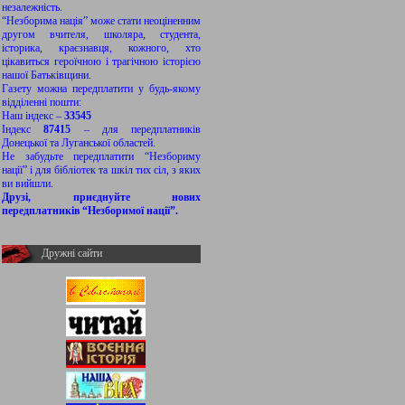
незалежність.
“Незборима нація” може стати неоціненним
другом вчителя, школяра, студента,
історика, краєзнавця, кожного, хто
цікавиться героїчною і трагічною історією
нашої Батьківщини.
Газету можна передплатити у будь-якому
відділенні пошти:
Наш індекс –
33545
Індекс
87415
– для передплатників
Донецької та Луганської областей.
Не забудьте передплатити “Незбориму
нації” і для бібліотек та шкіл тих сіл, з яких
ви вийшли.
Друзі, приєднуйте нових
передплатників “Незборимої нації”.
Дружні сайти