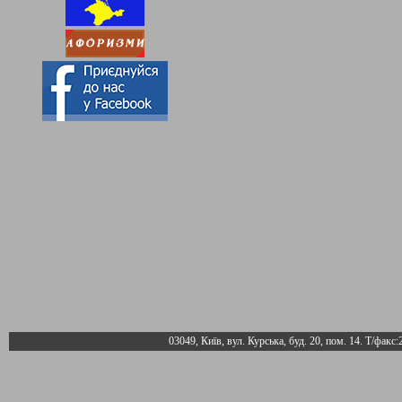
03049, Київ, вул. Курська, буд. 20, пом. 14. Т/факс: