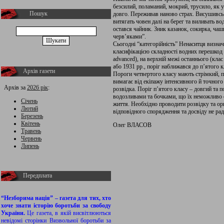
безсилий, поламаний, мокрий, трусило, як у
Пошук
довго. Переживав наново страх. Висушивсь 
витягать човен далі на берег та виливать в
остався чайник. Зник казанок, сокирка, чашк
черв’яками”.
Сьогодні “категорійність” Ненаситця визна
класифікацією складності водних перешкод 
advanced), на верхній межі останнього (кла
або 1931 рр., поріг наближався до п’ятого к
Архів газети
Пороги четвертого класу мають стрімкий, по
вимагає від екіпажу інтенсивного й точног
Архів за
2026 рік
:
розвідка. Поріг п’ятого класу – довгий та
водозливами та бочками, що їх неможливо 
Січень
життя. Необхідно проводити розвідку та ор
Лютий
відповідного спорядження та досвіду не рад
Березень
Квітень
Олег ВЛАСОВ
Травень
Червень
Липень
Передплата
“Незборима нація” – газета для тих, хто
хоче знати історію боротьби за свободу
України.
Це газета, в якій висвітлюються
невідомі сторінки Визвольної боротьби за