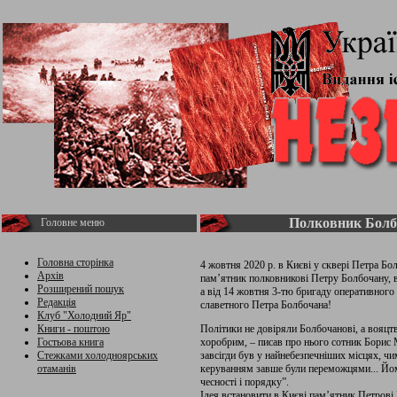
Полковник Болбо
Головне меню
Головна сторінка
4 жовтня 2020 р. в Києві у сквері Петра Бо
Архів
пам’ятник полковникові Петру Болбочану,
Розширений пошук
а від 14 жовтня 3-тю бригаду оперативного 
Редакція
славетного Петра Болбочана!
Клуб "Холодний Яр"
Книги - поштою
Політики не довіряли Болбочанові, а вояц
Гостьова книга
хоробрим, – писав про нього сотник Борис 
Стежками холодноярських
завсігди був у найнебезпечніших місцях, чи
отаманів
керуванням завше були переможцями... Йому
чесності і порядку”.
Ідея встановити в Києві пам’ятник Петров