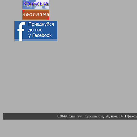
03049, Київ, вул. Курська, буд. 20, пом. 14. Т/факс: