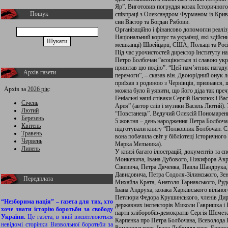
Яр”. Виготовив погруддя козак Історичног
Пошук
співпраці з Олександром Фурманом із Криво
син Віктор та Богдан Рябови.
Організаційно і фінансово допомогли реалі
Національний корпус та українці, які здійсн
мешканці) Швейцарії, США, Польщі та Росі
Під час урочистостей директор Інституту н
Петро Болбочан “асоціюється зі славою укра
привітав цю подію”. “Цей пам’ятник нагадув
Архів газети
перемоги”, – сказав він. Двоюрідний онук 
приїхав з родиною з Чернівців, признався,
Архів за
2026 рік
:
можна було й уявити, що його діда так преч
Геніальні наші співаки Сергій Василюк і В
Січень
Арея” (автор слів і музики Василь Лютий).
Лютий
“Повстанець”. Ведучий Олексій Пономарен
Березень
5 жовтня – день народження Петра Болбоча
Квітень
підготували книгу “Полковник Болбочан. С
Травень
вона побачила світ у бібліотеці Історичного
Червень
Марка Мельника).
Липень
У книзі багато ілюстрацій, документів та с
Монкевича, Івана Дубового, Никифора Ав
Сікевича, Петра Дяченка, Павла Шандрука
Давидовича, Петра Содоля-Зілинського, Зен
Передплата
Михайла Крата, Анатоля Тарнавського, Рудо
Івана Андруха, козака Харківського вільно
Петлюри Федора Крушинського, членів Дире
“Незборима нація” – газета для тих, хто
державних інспекторів Миколи Гавришка і 
хоче знати історію боротьби за свободу
партії хліборобів-демократів Сергія Шемет
України.
Це газета, в якій висвітлюються
Карпенка про Петра Болбочана, Всеволода П
невідомі сторінки Визвольної боротьби за