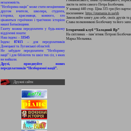
Романовського, Івана Лубяницького, Борис
незалежність.
листи та звіти самого Петра Болбочана.
“Незборима нація” може стати неоціненним
У книжці 440 стор. Ціна 335 грн (без варто
другом вчителя, школяра, студента,
посиланням:
https://otamania.in.ua/pb
історика, краєзнавця, кожного, хто
Замовляйте книгу для себе, своїх друзів та 
цікавиться героїчною і трагічною історією
Слава полковникові Болбочану та його зап
нашої Батьківщини.
Газету можна передплатити у будь-якому
Історичний клуб “Холодний Яр”
відділенні пошти:
На світлинах – пам’ятник Петрові Болбочан
Наш індекс –
33545
Марка Мельника.
Індекс
87415
– для передплатників
Донецької та Луганської областей.
Не забудьте передплатити “Незбориму
нації” і для бібліотек та шкіл тих сіл, з яких
ви вийшли.
Друзі, приєднуйте нових
передплатників “Незборимої нації”.
Дружні сайти