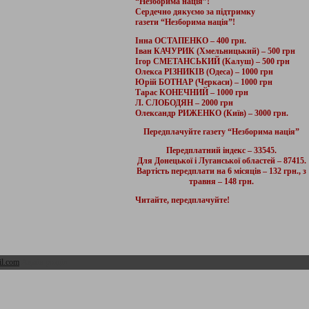
“Незборима нація”!
Сердечно дякуємо за підтримку
газети “Незборима нація”!
Інна ОСТАПЕНКО – 400 грн.
Іван КАЧУРИК (Хмельницький) – 500 грн
Ігор СМЕТАНСЬКИЙ (Калуш) – 500 грн
Олекса РІЗНИКІВ (Одеса) – 1000 грн
Юрій БОТНАР (Черкаси) – 1000 грн
Тарас КОНЕЧНИЙ – 1000 грн
Л. СЛОБОДЯН – 2000 грн
Олександр РИЖЕНКО (Київ) – 3000 грн.
Передплачуйте газету “Незборима нація”
Передплатний індекс – 33545.
Для Донецької і Луганської областей – 87415.
Вартість передплати на 6 місяців – 132 грн., з
травня – 148 грн.
Читайте, передплачуйте!
l.com
Адмін розділ