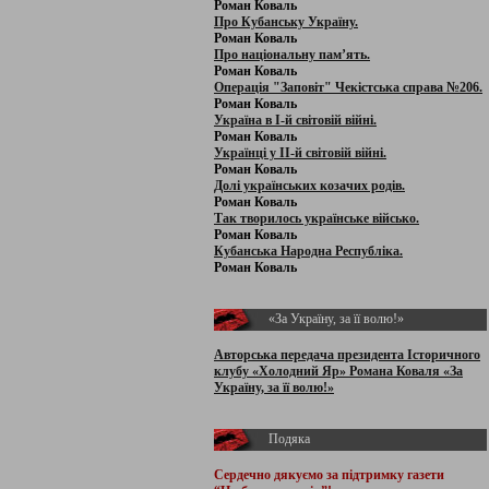
Роман Коваль
Про Кубанську Україну.
Роман Коваль
Про національну пам’ять.
Роман Коваль
Операція "Заповіт" Чекістська справа №206.
Роман Коваль
Україна в І-й світовій війні.
Роман Коваль
Українці у ІІ-й світовій війні.
Роман Коваль
Долі українських козачих родів.
Роман Коваль
Так творилось українське військо.
Роман Коваль
Кубанська Народна Республіка.
Роман Коваль
«За Україну, за її волю!»
Авторська передача президента Історичного
клубу «Холодний Яр» Романа Коваля «За
Україну, за її волю!»
Подяка
Сердечно дякуємо за підтримку
газети