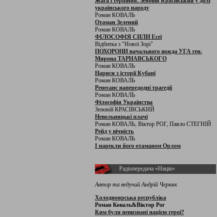
Жага і терпіння. Зеновій Красівський у долі
українського народу
Роман КОВАЛЬ
Отаман Зелений
Роман КОВАЛЬ
ФІЛОСОФІЯ СИЛИ Есеї
Відбитка з "Нової Зорі"
ПОХОРОНИ начального вожда УГА ген.
Мирона ТАРНАВСЬКОГО
Роман КОВАЛЬ
Нариси з історії Кубані
Роман КОВАЛЬ
Ренесанс напередодні трагедії
Роман КОВАЛЬ
Філософія Українства
Зеновій КРАСІВСЬКИЙ
Невольницькі плачі
Роман КОВАЛЬ, Віктор РОГ, Павло СТЕГНІЙ
Рейд у вічність
Роман КОВАЛЬ
І нарекли його отаманом Орлом
Радіопередача «Нація»
Автор та ведучий Андрій Черняк
Холодноярська республіка
Роман Коваль&Віктор Рог
Ким були невизнані нацією герої?