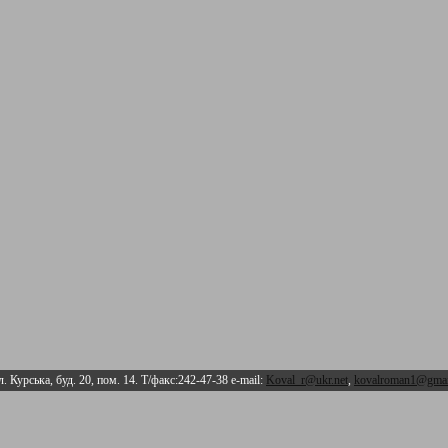
л. Курська, буд. 20, пом. 14. Т/факс:242-47-38 e-mail:
Koval_r@ukr.net
,
kovalroman1@gmai