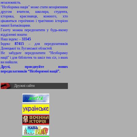
незалежність.
“Незборима нація” може стати неоціненним
другом вчителя, школяра, студента,
історика, краєзнавця, кожного, хто
цікавиться героїчною і трагічною історією
нашої Батьківщини.
Газету можна передплатити у будь-якому
відділенні пошти:
Наш індекс –
33545
Індекс
87415
– для передплатників
Донецької та Луганської областей.
Не забудьте передплатити “Незбориму
нації” і для бібліотек та шкіл тих сіл, з яких
ви вийшли.
Друзі, приєднуйте нових
передплатників “Незборимої нації”.
Дружні сайти