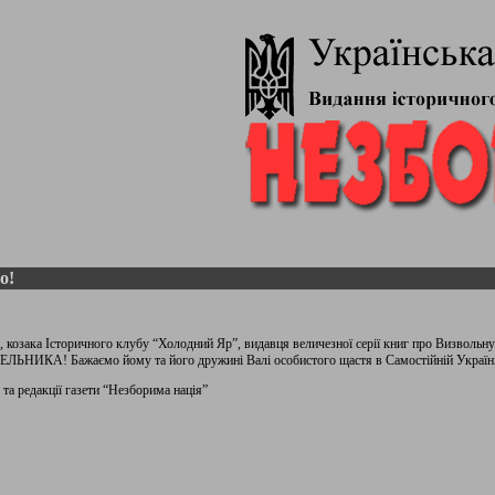
о!
 козака Історичного клубу “Холодний Яр”, видавця величезної серії книг про Визвольну 
МЕЛЬНИКА! Бажаємо йому та його дружині Валі особистого щастя в Самостійній Україні
та редакції газети “Незборима нація”