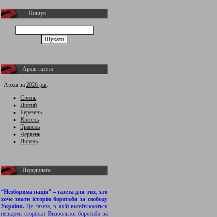
Пошук
Архів газети
Архів за
2026 рік
:
Січень
Лютий
Березень
Квітень
Травень
Червень
Липень
Передплата
“Незборима нація” – газета для тих, хто
хоче знати історію боротьби за свободу
України.
Це газета, в якій висвітлюються
невідомі сторінки Визвольної боротьби за