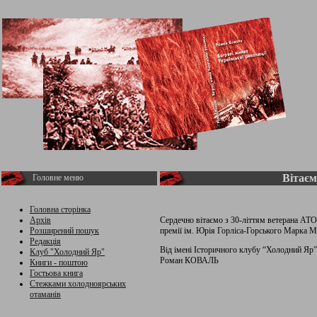
Вітаєм
Головне меню
Головна сторінка
Архів
Сердечно вітаємо з 30-літтям ветерана АТО,
Розширений пошук
премії ім. Юрія Горліса-Горського Марка 
Редакція
Від імені Історичного клубу “Холодний Яр” 
Клуб "Холодний Яр"
Роман КОВАЛЬ
Книги - поштою
Гостьова книга
Стежками холодноярських
отаманів