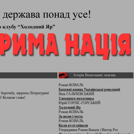
Історія Визвольних змагань
Роман КОВАЛЬ
Багряні жнива Української революції
боротьбу, лауреата Літературної
Яків ГАЛЬЧЕВСЬКИЙ
! Козакам слава!
З воєнного нотатника
Юрій ГОРЛІС-ГОРСЬКИЙ
Холодний Яр
Роман КОВАЛЬ
За волю і честь
Роман КОВАЛЬ
Коли кулі співали
Упорядники Роман Коваль і Віктор Рог