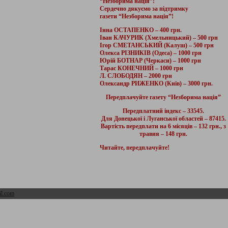
“Незборима нація”!
Сердечно дякуємо за підтримку
газети “Незборима нація”!
Інна ОСТАПЕНКО – 400 грн.
Іван КАЧУРИК (Хмельницький) – 500 грн
Ігор СМЕТАНСЬКИЙ (Калуш) – 500 грн
Олекса РІЗНИКІВ (Одеса) – 1000 грн
Юрій БОТНАР (Черкаси) – 1000 грн
Тарас КОНЕЧНИЙ – 1000 грн
Л. СЛОБОДЯН – 2000 грн
Олександр РИЖЕНКО (Київ) – 3000 грн.
Передплачуйте газету “Незборима нація”
Передплатний індекс – 33545.
Для Донецької і Луганської областей – 87415.
Вартість передплати на 6 місяців – 132 грн., з
травня – 148 грн.
Читайте, передплачуйте!
l.com
Адмін розділ