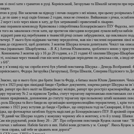
в зі своєї хати з гранатою в руці. Корнієвський, Загорулько та Шмалій загинули при пере
улицею.
ою в руці. Він заскочив на підводу і почав скидати з неї мішки, при цьому розірвалась б
ці, де по шию у воді сидів близько 2 годин, поки не стемніло. Вийшовши з річки, ослабле
ерст і вліз через вікно в хату, де був затриманий і привезений в лікарню.
тяжко поранили комвзводу Крівєнкова і співробітника Білоцерківського ҐПУ Фадєєва, ле
я того як завалилася стеля хати, ще протягом півгодини всередині лунали вибухи набоїв і 
 відкриті рани від перебування в тванистій річці сильно забруднилися, що викликало п
вечері. У нього було відірвано частину передпліччя, мав він і численні поранення лівої
амана до свідомості, щоб допитати. 3 жовтня Шкурка почали допитувати. Чекіст так опис
нка (правильно: Шкарбуненка. –
В. К
.) Антона Юхимовича, зробленого мною у присутност
 Кононовича 3 жовтня ц/р з 16 до 20 години, а о 21 годині 43 хвилини Шкурко-Шкарбан
, оскільки через тяжкий стан він мені відповідав періодично по декілька слів, а іноді ні
з б/б”.
у в’язниці під час спроби втечі був убитий повстанець Шкурка – Демедь Возбранний. 4 ж
орнієвського, Федора Загоруйка (Загорулька), Петра Шмалія, Северина Підлісного та Д
наємо, що в нього було два брати: Іван та Федір, а батька звали Юхим Данилович. Чек
ті в 1923 році при ліквідації банди «Трейка» документи, зокрема рапорт Шкурка на ім
в, рапорт про його наліт на Шамраївську міліцію, рапорт про розстріл красноармійця, а
ру терзагону № 2 за підписом Трейка, статут терзагону партизансько-повстанських сил
а інших працівників, доповнення до статуту терзагону при польовому штабі названих пов
роль Шкурка та його банди як організацію контрреволюційно-терористичну, і, крім тог
нко з 1921 року вступив до банди «Трейка», що оперувала тоді на Сквирщині, й був п
відка, що фотокартки загиблих будуть надіслані до Білоцерківського ҐПУ. В архівній спр
В даний час Шкурко ходить у кожушку чорному або в жовтому, а то й у плащі. Шапки різн
. Сам він рудуватий, років йому 26 – 28”. Про озброєння повстанців Куцюк сказав таке: “
 плечах з набоями. Набоїв багато в них. Набої вони дістають у м. Сквирі”. Якось Куцюк 
 твоя справа, хай тебе не цікавить моя дорога!”