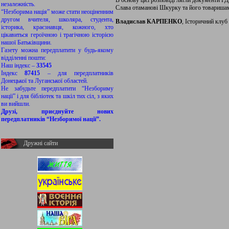
В основу цієї розповіді лягли документи ГД
незалежність.
Слава отаманові Шкурку та його товаришам,
“Незборима нація” може стати неоціненним
другом вчителя, школяра, студента,
Владислав КАРПЕНКО
, Історичний клу
історика, краєзнавця, кожного, хто
цікавиться героїчною і трагічною історією
нашої Батьківщини.
Газету можна передплатити у будь-якому
відділенні пошти:
Наш індекс –
33545
Індекс
87415
– для передплатників
Донецької та Луганської областей.
Не забудьте передплатити “Незбориму
нації” і для бібліотек та шкіл тих сіл, з яких
ви вийшли.
Друзі, приєднуйте нових
передплатників “Незборимої нації”.
Дружні сайти