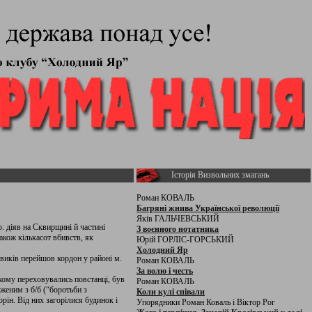
Історія Визвольних змагань
Роман КОВАЛЬ
Багряні жнива Української революції
Яків ГАЛЬЧЕВСЬКИЙ
 діяв на Сквирщині й частині
З воєнного нотатника
акож кількасот вбивств, як
Юрій ГОРЛІС-ГОРСЬКИЙ
Холодний Яр
овиків перейшов кордон у районі м.
Роман КОВАЛЬ
За волю і честь
кому переховувались повстанці, був
Роман КОВАЛЬ
женим з б/б (“боротьби з
Коли кулі співали
рін. Від них загорілися будинок і
Упорядники Роман Коваль і Віктор Рог