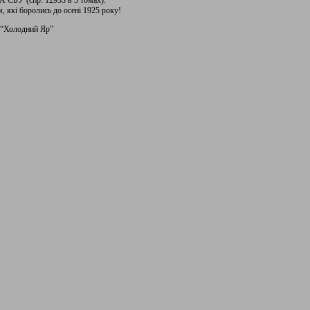
А СБУ (спр. 12933 в 3 томах).
 які боролись до осені 1925 року!
б “Холодний Яр”