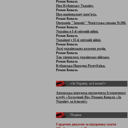
Роман Коваль
Про Кубанську Україну.
Роман Коваль
Про національну пам’ять.
Роман Коваль
Операція "Заповіт" Чекістська справа №206.
Роман Коваль
Україна в І-й світовій війні.
Роман Коваль
Українці у ІІ-й світовій війні.
Роман Коваль
Долі українських козачих родів.
Роман Коваль
Так творилось українське військо.
Роман Коваль
Кубанська Народна Республіка.
Роман Коваль
«За Україну, за її волю!»
Авторська передача президента Історичного
клубу «Холодний Яр» Романа Коваля «За
Україну, за її волю!»
Подяка
Сердечно дякуємо за підтримку
газети