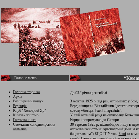
“Кома
Головне меню
Головна сторінка
До 95-ї річниці загибелі
Архів
Розширений пошук
3 жовтня 1925 р. від ран, отриманих у бою
Редакція
Бердичівщини. Він здійснив “десятки терори
Клуб "Холодний Яр"
совслужбовців, [так] і партійців”.
Книги - поштою
У свій останній рейд на окуповану Батьківщ
Гостьова книга
Корця і попрямував до Сквири…
Стежками холодноярських
30 вересня 1925 р. післяобідню тишу в пере
отаманів
оточений чекістами і красноармійцями на чо
бандитизмом”) БЦО ҐПУ тов.
Баші
та коман
сарай. Хлопці змушені були йти на прорив.