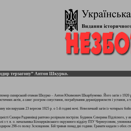
ндир терзагону” Антон Шкурко.
, помер сквирський отаман Шкурко – Антон Юхимович Шкарбуненко. Його загін з 1920 р.
стичних актів, а саме: розгром совустанов, пограбування держпідприємств і установ, а т
ину він вирушив 23 вересня 1925 р. о 1-й годині ночі. Невеличкий загін із чотирьох бой
дмісті Сквири Раднянівці раптово розірвали постріли. Будинок Северина Підлісного, у я
лі з т. в. о. начальника Білоцерківського окружного відділу ҐПУ Черноусовим, уповнова
диром 298-го полку Зєлєнцовим. Бій тривав понад дві години. Гранати кидали з обох сто