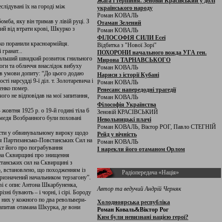
Жага і терпіння. Зеновій Красівський у долі
слідувані їх на городі між
українського народу
Роман КОВАЛЬ
омба, яку він тримав у лівій руці. З
Отаман Зелений
ний від втрати крові, Шкурко з
Роман КОВАЛЬ
ФІЛОСОФІЯ СИЛИ Есеї
гко поранили красноармійця.
Відбитка з "Нової Зорі"
гранат...
ПОХОРОНИ начального вожда УГА ген.
одальший швидкий розвиток гнильного
Мирона ТАРНАВСЬКОГО
 ноги та обличчя внаслідок вибуху
Роман КОВАЛЬ
ав умови допиту: “До цього додаю
Нариси з історії Кубані
і нарсудді 9-ї діл. т. Золотаревича і
Роман КОВАЛЬ
енко помер.
Ренесанс напередодні трагедії
чого не відповідав на мої запитання,
Роман КОВАЛЬ
Філософія Українства
овтня 1925 р. о 19-й годині тіла 6
Зеновій КРАСІВСЬКИЙ
емедя Возбранного були поховані
Невольницькі плачі
Роман КОВАЛЬ, Віктор РОГ, Павло СТЕГНІЙ
істи у обвинувальному вироку щодо
Рейд у вічність
’я Партизансько-Повстанських Сил на
Роман КОВАЛЬ
кт його про пограбування
І нарекли його отаманом Орлом
 на Сквирщині про знищення
станських сил на Сквирщині з
о, встановлено, що походженням із
Радіопередача «Нація»
ризначений начальником терзагону”.
аві є опис Антона Шкарбуненка,
Автор та ведучий Андрій Черняк
і бувають – і чорні, і сірі. Бороду
В них у кожного по два револьвери-
Холодноярська республіка
запитав отамана Шкурка, де вони
Роман Коваль&Віктор Рог
Ким були невизнані нацією герої?