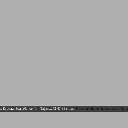
л. Курська, буд. 20, пом. 14. Т/факс:242-47-38 e-mail:
Koval_r@ukr.net
,
kovalroman1@gmai