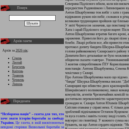
Северина Підлісного вбили, коли він вискочи
Пошук
передмістям Раднянівкою і Липовецькою в
Антон Шкарбуненко теж вибіг з хати з гранат
відірваною рукою він побіг, сховався в річ
великими труднощами пройшов ще близько 2 в
У звіті Черноусов зазначив, що повстанці 
Хата і сарай Підлісного згоріли вщент. Післ
Антон Шкарбуненко втратив багато крові, а
зараження. Привезли його до лікарні пізно у
Архів газети
бомби. Лікарі робили все, аби привести от
протокол допиту бандита Шкурка-Шкарбане
Архів за
2026 рік
:
голови райвиконкому Сквирського району т.
Допитати його детальніше не було можливості
Січень
обіцяючи сказати «завтра». Уповноважений 
Лютий
3 жовтня співробітником ҐПУ Корнелішиним 
Березень
повстанців: Антона Шкарбуненка, Семена К
Квітень
чекістами у Сквирі.
Травень
Про Антона Шкарбуненка мало що відомо. З
Червень
“банди” Шкурка-Шкарбуненка писали: “Добу
Липень
Сквирщині про вбивство двох красноармійці
Шамраївського волвиконкому, наказ команди
комуністів, агентів Чрезвичайних комісій т
достатньою переконливістю характеризують 
Передплата
громадян м. Сквири Антон Юхимів Шкарбуне
Світлин отамана у справі нема. Є тільки до
зроблений підпільником Остапом Куцюком: “
“Незборима нація” – газета для тих, хто
та вуса голить і навіть голову іноді голить
хоче знати історію боротьби за свободу
маузери і по гвинтівці. У кожного сумка на
України.
Це газета, в якій висвітлюються
бувають, на що Антон сердито відповів: “Не
невідомі сторінки Визвольної боротьби за