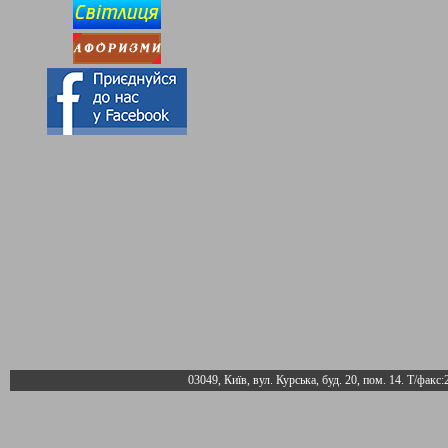
03049, Київ, вул. Курська, буд. 20, пом. 14. Т/факс: