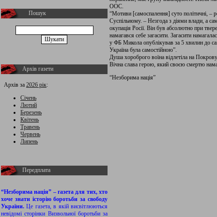
ООС.
Пошук
“Мотиви [самоспалення] суто політичні, – 
Суспільному. – Незгода з діями влади, а са
окупація Росії. Він був абсолютно при твер
намагався себе загасити. Загасити намагалася
у ФБ Микола опублікував за 5 хвилин до са
Україна була самостійною”.
Душа хороброго воїна відлетіла на Покрову
Вічна слава герою, який своєю смертю нама
Архів газети
“Незборима нація”
Архів за
2026 рік
:
Січень
Лютий
Березень
Квітень
Травень
Червень
Липень
Передплата
“Незборима нація” – газета для тих, хто
хоче знати історію боротьби за свободу
України.
Це газета, в якій висвітлюються
невідомі сторінки Визвольної боротьби за