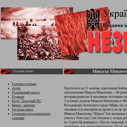
Микола Микитен
Головне меню
Головна сторінка
Архів
Проти ночі на 11 жовтня, одягнувши бойові
Розширений пошук
самоспалення Микола Микитенко – 49-річни
Редакція
несправедливістю й жахливою політикою пр
Клуб "Холодний Яр"
З останніх дописів Миколи Микитенка у Фе
Книги - поштою
Володимира Зеленського щодо бійців, які з
Гостьова книга
закликав усіх виходити на протест, як це з
Стежками холодноярських
Микола Микитенко-“Ворон” був активним у
отаманів
участь у боях під Слов’янськом у складі до
ім. Сергія Кульчицького. Під час евакуації 
поранення, має групу інвалідності. Після л