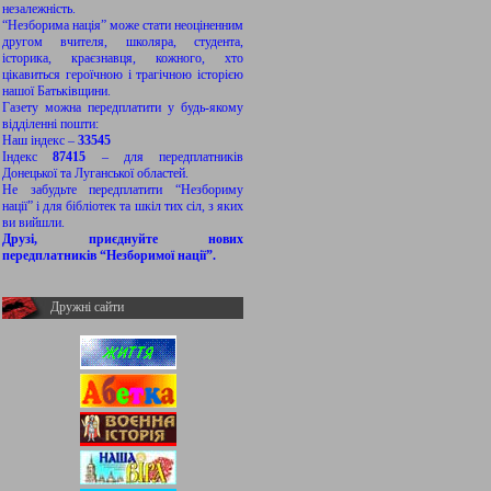
незалежність.
“Незборима нація” може стати неоціненним
другом вчителя, школяра, студента,
історика, краєзнавця, кожного, хто
цікавиться героїчною і трагічною історією
нашої Батьківщини.
Газету можна передплатити у будь-якому
відділенні пошти:
Наш індекс –
33545
Індекс
87415
– для передплатників
Донецької та Луганської областей.
Не забудьте передплатити “Незбориму
нації” і для бібліотек та шкіл тих сіл, з яких
ви вийшли.
Друзі, приєднуйте нових
передплатників “Незборимої нації”.
Дружні сайти