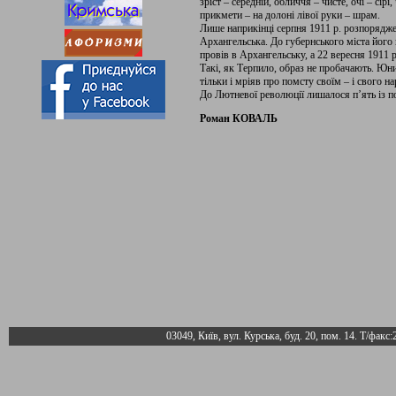
зріст – середній, обличчя – чисте, очі – сірі
прикмети – на долоні лівої руки – шрам.
Лише наприкінці серпня 1911 р. розпорядж
Архангельська. До губернського міста його
провів в Архангельську, а 22 вересня 1911 
Такі, як Терпило, образ не пробачають. Юний
тільки і мріяв про помсту своїм – і свого н
До Лютневої революції лишалося п’ять із п
Роман КОВАЛЬ
03049, Київ, вул. Курська, буд. 20, пом. 14. Т/факс: