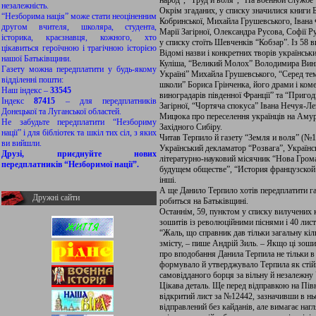
народ”, “Труд и воля”, “На военной службе”
незалежність.
Окрім згаданих, у списку значилися книги 
“Незборима нація” може стати неоціненним
Кобринської, Михайла Грушевського, Івана
другом вчителя, школяра, студента,
Марії Загірної, Олександра Русова, Софії Р
історика, краєзнавця, кожного, хто
у списку стоїть Шевченків “Кобзар”. Із 58 в
цікавиться героїчною і трагічною історією
Відомі назви і конкретних творів українсь
нашої Батьківщини.
Куліша, “Великий Молох” Володимира Виннич
Газету можна передплатити у будь-якому
Україні” Михайла Грушевського, “Серед тем
відділенні пошти:
школи” Бориса Грінченка, його драми і коме
Наш індекс –
33545
виноградарів південної Франції” та “Пригод
Індекс
87415
– для передплатників
Загірної, “Чортяча спокуса” Івана Нечуя-Л
Донецької та Луганської областей.
Мицюка про переселення українців на Амур,
Не забудьте передплатити “Незбориму
Західного Сибіру.
нації” і для бібліотек та шкіл тих сіл, з яких
Читав Терпило й газету “Земля и воля” (№18,
ви вийшли.
Український декламатор “Розвага”, Українсь
Друзі, приєднуйте нових
літературно-науковий місячник “Нова Гром
передплатників “Незборимої нації”.
будущем обществе”, “История французской
інші.
А ще Данило Терпило хотів передплатити га
Дружні сайти
робиться на Батьківщині.
Останнім, 59, пунктом у списку вилучених 
зошитів із революційними піснями і 40 лист
“Жаль, що справник дав тільки загальну кіль
змісту, – пише Андрій Зиль. – Якщо ці зош
про вподобання Данила Терпила не тільки в 
формувало й утверджувало Терпила як стійк
самовідданого борця за вільну й незалежну 
Цікава деталь. Ще перед відправкою на Півні
відкритий лист за №12442, зазначивши в нь
відправлений без кайданів, але вимагає нагл