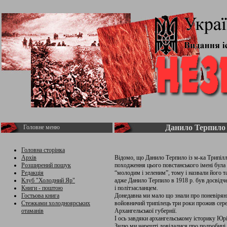
Данило Терпило 
Головне меню
Головна сторінка
Архів
Відомо, що Данило Терпило із м-ка Трипілл
Розширений пошук
походження цього повстанського імені бул
Редакція
“молодим і зеленим”, тому і назвали його та
Клуб "Холодний Яр"
адже Данило Терпило в 1918 р. був досвідч
Книги - поштою
і політзасланцем.
Гостьова книга
Донедавна ми мало що знали про поневірян
Стежками холодноярських
войовничий трипілець три роки прожив сере
отаманів
Архангельської губернії.
І ось завдяки архангельському історику Ю
Зилю ми нарешті довідалися про подробиці 