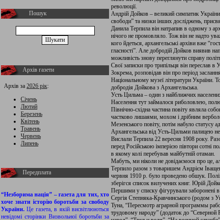
революції.
Пошук
Андрій Дойков – великий симпатик України,
свободи” та низки інших досліджень, присвя
Данила Терпила він натрапив в одному з арх
нічого не промовляло. Тож він не надто ува
кого йдеться, архангельські архіви вже “гос
гласності”. Але добродій Дойков виявив нап
можливість знову переглянути справу політ
Свої записки про трипільця він переслав в
Архів газети
Зокрема, розповідав він про період засланн
Національному музеї літератури України. То
Архів за
2026 рік
:
добродія Дойкова з Архангельська.
Усть Цильма – один з найближчих населених
Січень
Населення тут займалося риболовлею, пол
Лютий
Північно-східна частина повіту являла собо
Березень
частково лишаями, мохом і дрібним вербол
Квітень
Мезенського повіту, потім набуло статусу а
Травень
Архангельська від Усть-Цильми палицею не 
Червень
Вислали Терпила 22 вересня 1908 року. Раз
Липень
перед Російською імперією півтори сотні пол
в якому колі перебував майбутній отаман.
Мабуть, ми ніколи не довідаємося про це, а
Терпило разом з товаришем Андрієм Іващен
Передплата
червня 1910 р. було проведено обшук. Полі
зберігся список вилучених книг. Юрій Дойко
Першими у списку фігурували заборонені в 
“Незборима нація” – газета для тих, хто
Сергія Степняка-Кравчинського (родом з У
хоче знати історію боротьби за свободу
Туна, “Пересмотр аграрной программы рабо
України.
Це газета, в якій висвітлюються
трудовому народу” (додаток до “Северной 
невідомі сторінки Визвольної боротьби за