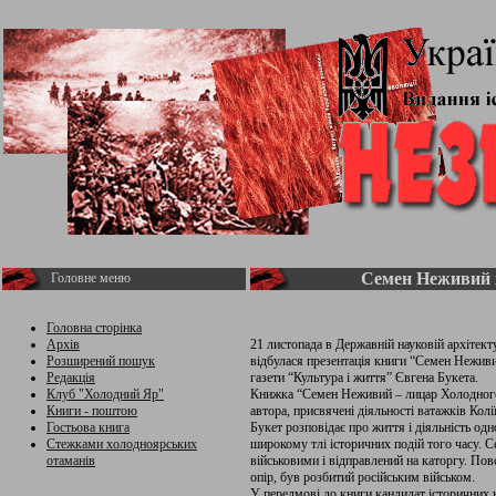
Семен Неживий 
Головне меню
Головна сторінка
Архів
21 листопада в Державній науковій архітекту
Розширений пошук
відбулася презентація книги “Семен Нежив
Редакція
газети “Культура і життя” Євгена Букета.
Клуб "Холодний Яр"
Книжка “Семен Неживий – лицар Холодного
Книги - поштою
автора, присвячені діяльності ватажків Ко
Гостьова книга
Букет розповідає про життя і діяльність од
Стежками холодноярських
широкому тлі історичних подій того часу. 
отаманів
військовими і відправлений на каторгу. По
опір, був розбитий російським військом.
У передмові до книги кандидат історичних 