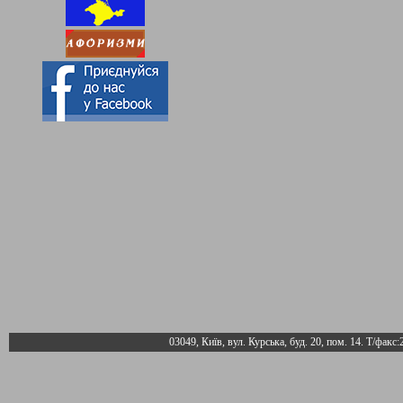
03049, Київ, вул. Курська, буд. 20, пом. 14. Т/факс: