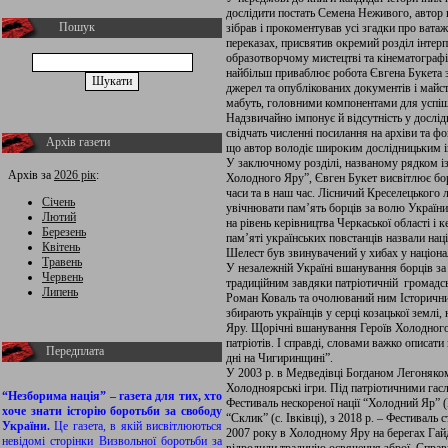
дослідити постать Семена Неживого, автор в
Пошук
зібрав і прокоментував усі згадки про ватаж
переказах, присвятив окремий розділ інтерп
образотворчому мистецтві та кінематографі
найбільш приваблює робота Євгена Букета з
джерел та опублікованих документів і майст
мабуть, головними компонентами для успіш
Надзвичайно імпонує й відсутність у дослі
свідчать численні посилання на архіви та фо
Архів газети
що автор володіє широким дослідницьким і
У заключному розділі, названому рядком із 
Архів за
2026 рік
:
Холодного Яру”, Євген Букет висвітлює бор
часи та в наш час. Лісничий Креселецького 
Січень
увічнювати пам’ять борців за волю України
Лютий
на рівень керівництва Черкаської області і 
Березень
пам’яті українських повстанців назвали н
Квітень
Шелест був звинувачений у хибах у націона
Травень
У незалежній Україні вшанування борців за во
Червень
традиційним завдяки патріотичній громадсь
Липень
Роман Коваль та очолюваний ним Історичний
збирають українців у серці козацької землі
Яру. Щорічні вшанування Героїв Холодного
патріотів. І справді, словами важко описати
Передплата
дні на Чигиринщині”.
У 2003 р. в Медведівці Богданом Легоняко
Холодноярські ігри. Під патріотичними га
“Незборима нація” – газета для тих, хто
Фестиваль нескореної нації “Холодний Яр” (
хоче знати історію боротьби за свободу
“Склик” (с. Івківці), з 2018 р. – Фестиваль
України.
Це газета, в якій висвітлюються
2007 року в Холодному Яру на берегах Гай
невідомі сторінки Визвольної боротьби за