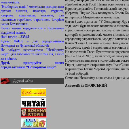
відродили традицію освячення зброї. Справж
незалежність.
збройної агресії Росії. Перше освячення у т
“Незборима нація” може стати неоціненним
Кіровоградський та Голованівський, керу
другом вчителя, школяра, студента,
(Верзун). Під час 24-х вшанувань Героїв Хо
історика, краєзнавця, кожного, хто
на території Мотрониного монастиря.
цікавиться героїчною і трагічною історією
Євген Букет відзначає: “У Холодному Яру 
нашої Батьківщини.
тоді, коли буде належно вшановано лицарів-г
Газету можна передплатити у будь-якому
спростовано всю брехню і облуду, що її н
відділенні пошти:
критеріїв справедливості, маємо визнати, щ
Наш індекс –
33545
середовищі українського народу є ознакою м
Індекс
87415
– для передплатників
Книга “Семен Неживий – лицар Холодного Я
Донецької та Луганської областей.
історичних діячів і старовинних малюнків 
Не забудьте передплатити “Незбориму
На презентації Євген Букет також представ
нації” і для бібліотек та шкіл тих сіл, з яких
(№ 1 – 3 за 2020 р.), який об’єднав найсуча
ви вийшли.
Презентовані видання високо оцінили доктор
Друзі, приєднуйте нових
Гирич, кандидат історичних наук Іван Синяк
передплатників “Незборимої нації”.
журналістка Тетяна Череп-Пероганич, вікі
та інші добродії.
Семенові Неживому вічна слава і вдячна на
Дружні сайти
Анатолій ЗБОРОВСЬКИЙ