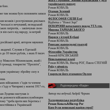
Жага і терпіння. Зеновій Красівський у долі
українського народу
ни бою.
Роман КОВАЛЬ
Отаман Зелений
аме там можна було поповнити запаси
Роман КОВАЛЬ
ФІЛОСОФІЯ СИЛИ Есеї
ши козаків і розстрілявши декількох
Відбитка з "Нової Зорі"
 “москалі в нечуваний, нелюдський
ПОХОРОНИ начального вожда УГА ген.
ських патріотів, – закінчував свою
Мирона ТАРНАВСЬКОГО
я він сього від народу, за котрий
Роман КОВАЛЬ
Нариси з історії Кубані
Роман КОВАЛЬ
осійської армії, автором наукових
Ренесанс напередодні трагедії
Роман КОВАЛЬ
 академії. Служив в Одеській
Філософія Українства
 до 10 тисяч рублів, з яких 8 тисяч
Зеновій КРАСІВСЬКИЙ
Невольницькі плачі
року Миколою Міхновським, який і
Роман КОВАЛЬ, Віктор РОГ, Павло СТЕГНІЙ
 громаді, товаристві “Просвіта”,
Рейд у вічність
Роман КОВАЛЬ
орив українську збройну силу в
І нарекли його отаманом Орлом
коша.
ьких військових з’їздів та членом
Радіопередача «Нація»
 з’їзду в Чигирині у жовтні 1917-го,
Автор та ведучий Андрій Черняк
Іван Луценко виступав із
тання допомоги військовослужбовцям
Холодноярська республіка
тому “треба проти них боротись і
Роман Коваль&Віктор Рог
мостійника в Українській
Ким були невизнані нацією герої?