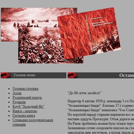
Останн
Головне меню
Головна сторінка
Архів
“До 90-ліття загибелі”
Розширений пошук
Надвечір 6 квітня 1919 р. командир 1-го П
Редакція
“большевицькі банди”. Близько 17-ї години 
Клуб "Холодний Яр"
“большевицькі банди” виявились “6-ю Совіт
Книги - поштою
По короткій нараді старшин вирішили все ж 
Гостьова книга
частини здадуть Проскурів. Отож дороги на
Стежками холодноярських
На Рівне пробитись можна було тільки чере
отаманів
Залишивши сотню охороняти ешелон на станц
заволоділи цим містечком, а відтак пішли д