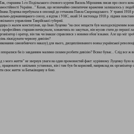
. Так, старшина 1-го Подільського січового куреня Василь Мірошник писав про свого ком
Самостійності України...” Казав, що незвичайно симпатичне враження залишалось у людей
в Івана Луценка перебувала в опозиції до гетьмана Павла Скоропадського. У травні 1918 р
ально-державницького союзу, а відтак і УНС, який 14 листопада 1918 р. підняв повстанн
ільного управління Таврійської губернії.
ира із жалем констатував, що Іван Луценко “на своє нещастя був малодосвідченим вояко
о професійних старшин вичікували, ховаючись по закутках, він мусив стати до першої ла
рганізатор і оратор, він так чи інакше справлявся з новими обов’язками. Але що міг зро
рінь ліквідувати червону дивізію?
конання самовбивчого наказу) для нього, дисциплінованого вояка української революції
 впоралися би із завданням малими силами розбити дивізію? Всяке буває... Слід все ж ви
д з мого життя” не звернув уваги на один промовистий факт: курінному Луценку було вж
, працювати в запільних установах, він і там був би корисний, наприклад як організатор
ти своє життя за Батьківщину в бою.