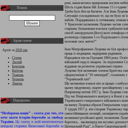
рові, намагаючись прицільним вогнем вибити
Шість годин йшов бій. Близько 11-ї години
Пошук
Треба було йти на багнети. Але Іван Луценк
Ситуацію ускладнювало те, що не було зв’я
набоїв. Порадившись із сотниками, отаман 
У Красилові полковник Луценко застав сумн
старшин, більшовики взялися грабувати майн
спосіб замордували (його) коло семафора ста
розповідь старшина 1-го Подільського січово
Архів газети
положив своє життя?”
Іван Митрофанович Луценко не був професій
Архів за
2026 рік
:
праць із медицини, надвірним радником.
Січень
Народився він на Одещині 1864 року. Освіт
Лютий
військовій окрузі лікарем. За свідченням 
Березень
віддавав на розвиток української справи.
Квітень
Луценко був активним членом Братства само
Травень
сформулював її “10 заповідей”, головною з 
Червень
“Українській хаті”.
Липень
Ще активніше взявся він за працю з вибухо
цьому південному, вщент зросійщеному і за
Наприкінці квітня 1917 р. Іван Луценко ста
Під час Національного конгресу в Києві у кв
Передплата
Українського генерального військового комі
на якому Луценка обрали Генеральним хору
У грудні 1917 р. він створив Українську пар
“Незборима нація” – газета для тих, хто
самостійницьких позицій, захищаючи україн
хоче знати історію боротьби за свободу
колишньої російської армії, полковник Луце
України.
Це газета, в якій висвітлюються
боротись... насамперед ми мусимо допомог
невідомі сторінки Визвольної боротьби за
Центральній Раді”, а Павло Скоропадський – 