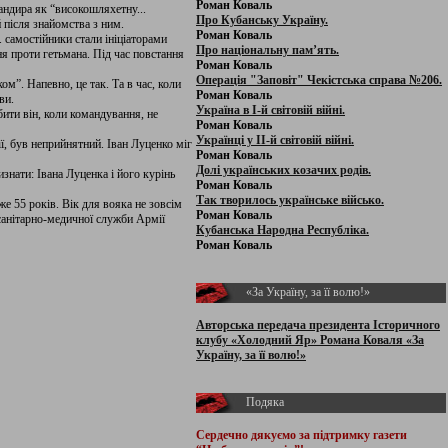
Роман Коваль
андира як “високошляхетну...
Про Кубанську Україну.
 після знайомства з ним.
Роман Коваль
. самостійники стали ініціаторами
Про національну пам’ять.
я проти гетьмана. Під час повстання
Роман Коваль
Операція "Заповіт" Чекістська справа №206.
м”. Напевно, це так. Та в час, коли
Роман Коваль
ви.
Україна в І-й світовій війні.
бити він, коли командування, не
Роман Коваль
Українці у ІІ-й світовій війні.
, був неприйнятний. Іван Луценко міг
Роман Коваль
Долі українських козачих родів.
знати: Івана Луценка і його курінь
Роман Коваль
Так творилось українське військо.
е 55 років. Вік для вояка не зовсім
Роман Коваль
 санітарно-медичної служби Армії
Кубанська Народна Республіка.
Роман Коваль
«За Україну, за її волю!»
Авторська передача президента Історичного
клубу «Холодний Яр» Романа Коваля «За
Україну, за її волю!»
Подяка
Сердечно дякуємо за підтримку
газети