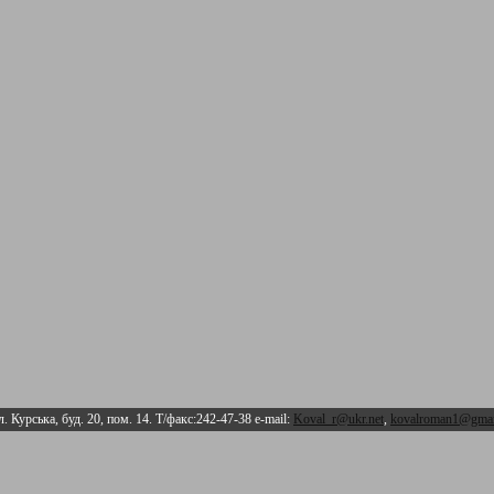
л. Курська, буд. 20, пом. 14. Т/факс:242-47-38 e-mail:
Koval_r@ukr.net
,
kovalroman1@gmai