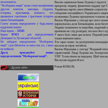
незалежність.
Високо оцінювали Івана Луценка і підлеглі
“Незборима нація” може стати неоціненним
прекрасну людину, фанатично віддану ідеї 
другом вчителя, школяра, студента,
Українська партія самостійників-соціалісті
історика, краєзнавця, кожного, хто
створення опозиційного Українського націон
цікавиться героїчною і трагічною історією
полковника Луценка призначили головою цив
нашої Батьківщини.
Василь Мірошник у спогаді про свого команд
Газету можна передплатити у будь-якому
вирішувалась доля Батьківщини, коли багат
відділенні пошти:
Людина талановита та енергійна, видатний о
Наш індекс –
33545
провівши як слід розвідки, послало його ку
Індекс
87415
– для передплатників
У нього було лише два шляхи. Перший (неви
Донецької та Луганської областей.
тільки виконати наказ...
Не забудьте передплатити “Незбориму
Хто зараз скаже, чи досвідченіші командири
нації” і для бібліотек та шкіл тих сіл, з яких
послали на вірну погибель.
ви вийшли.
Василь Мірошник у спогаді “Яскравий епізо
Друзі, приєднуйте нових
сприятливий. Лікар Луценко міг, безперечно
передплатників “Незборимої нації”.
УНР. Та він пішов на передову. Щоб поклас
Він мусив віддати їй все.
Роман КОВАЛЬ
Дружні сайти