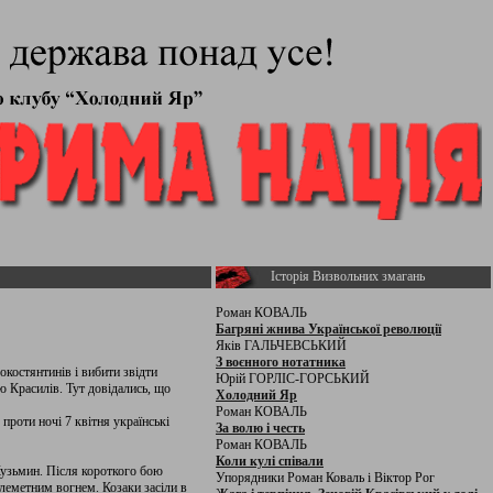
Історія Визвольних змагань
Роман КОВАЛЬ
Багряні жнива Української революції
Яків ГАЛЬЧЕВСЬКИЙ
З воєнного нотатника
костянтинів і вибити звідти
Юрій ГОРЛІС-ГОРСЬКИЙ
ю Красилів. Тут довідались, що
Холодний Яр
Роман КОВАЛЬ
проти ночі 7 квітня українські
За волю і честь
Роман КОВАЛЬ
Коли кулі співали
Кузьмин. Після короткого бою
Упорядники Роман Коваль і Віктор Рог
улеметним вогнем. Козаки засіли в