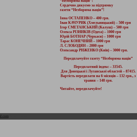
“Незборима нація”!
Сердечно дякуємо за підтримку
газети “Незборима нація”!
Інна ОСТАПЕНКО – 400 грн.
Іван КАЧУРИК (Хмельницький) – 500 грн
Ігор СМЕТАНСЬКИЙ (Калуш) – 500 грн
Олекса РІЗНИКІВ (Одеса) – 1000 грн
Юрій БОТНАР (Черкаси) – 1000 грн
Тарас КОНЕЧНИЙ – 1000 грн
Л. СЛОБОДЯН – 2000 грн
Олександр РИЖЕНКО (Київ) – 3000 грн.
Передплачуйте газету “Незборима нація”
Передплатний індекс – 33545.
Для Донецької і Луганської областей – 87415.
Вартість передплати на 6 місяців – 132 грн., з
травня – 148 грн.
Читайте, передплачуйте!
l.com
Адмін розділ