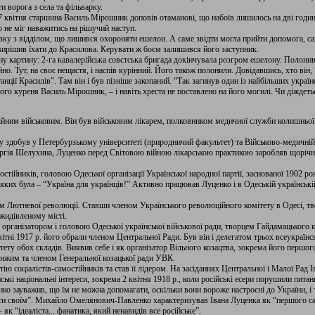
 ворога з села та фільварку.
 7 квітня старшина Василь Мірошник доповів отаманові, що набоїв лишилось на дві годи
о не міг наважитись на рішучий наступ.
зку з відділом, що лишився охороняти ешелон. А саме звідти могла прийти допомога, с
вирішив їхати до Красилова. Керувати ж боєм залишився його заступник.
у картину: 2-га кавалерійська совєтська бригада докінчувала розгром ешелону. Полонив
о. Тут, на своє нещастя, і наспів курінний. Його також полонили. Довідавшись, хто він,
нції Красилів”. Там він і був пізніше закопаний. “Так загинув один із найбільших україн
го куреня Василь Мірошник, – і навіть хреста не поставлено на його могилі. Чи діждетьс
ним військовим. Він був військовим лікарем, полковником медичної служби колишньої р
у здобув у Петербурзькому університеті (природничий факультет) та Військово-медичній
Сергія Шелухина, Луценко перед Світовою війною лікарською практикою заробляв щорічно
стійників, головою Одеської організації Української народної партії, заснованої 1902 
яких була – “Україна для українців!” Активно працював Луценко і в Одеській українській
м Лютневої революції. Ставши членом Українського революційного комітету в Одесі, тв
жидівленому місті.
є організатором і головою Одеської української військової ради, творцем Гайдамацького 
ітні 1917 р. його обрали членом Центральної Ради. Був він і делегатом трьох всеукраїнс
тету обох складів. Виявив себе і як організатор Вільного козацтва, зокрема його першого
нжим та членом Генеральної козацької ради УВК.
тію соціалістів-самостійників та став її лідером. На засіданнях Центральної і Малої Рад 
ські національні інтереси, зокрема 2 квітня 1918 р., коли російські есери порушили пи
нко зауважив, що їм не можна допомагати, оскільки вони вороже настроєні до України, і 
ти своїм”. Михайло Омелянович-Павленко характеризував Івана Луценка як “першого са
як “ідеаліста... фанатика, який ненавидів все російське”.