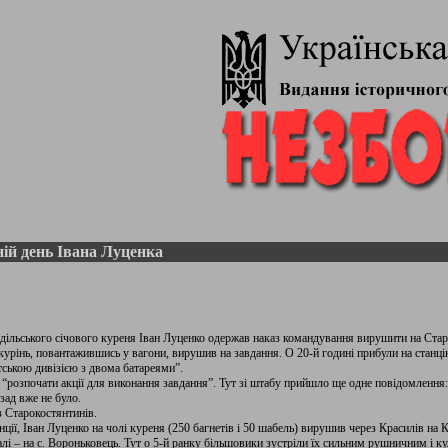
ій день Івана Луценка
одільського січового куреня Іван Луценко одержав наказ командування вирушити на Старо
курінь, повантажившись у вагони, вирушив на завдання. О 20-й годині прибули на станці
ською дивізією з двома батареями”.
“розпочати акції для виконання завдання”. Тут зі штабу прийшло ще одне повідомлення: 
зад вже не було.
з Старокостянтинів.
ії, Іван Луценко на чолі куреня (250 багнетів і 50 шабель) вирушив через Красилів на 
алі – на с. Вороньковець. Тут о 5-й ранку більшовики зустріли їх сильним рушничним і к