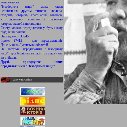
незалежність.
“Незборима нація” може стати
неоціненним другом вчителя, школяра,
студента, історика, краєзнавця, кожного,
хто цікавиться героїчною і трагічною
історією нашої Батьківщини.
Газету можна передплатити у будь-якому
відділенні пошти:
Наш індекс –
33545
Індекс
87415
– для передплатників
Донецької та Луганської областей.
Не забудьте передплатити “Незбориму
нації” і для бібліотек та шкіл тих сіл, з яких
ви вийшли.
Друзі, приєднуйте нових
передплатників “Незборимої нації”.
Дружні сайти