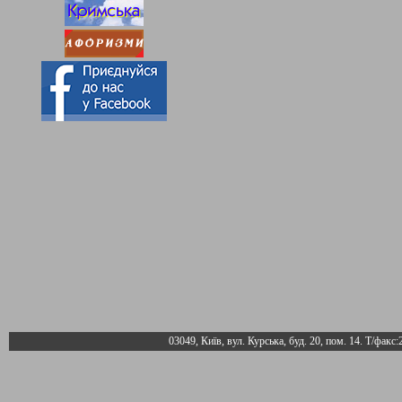
03049, Київ, вул. Курська, буд. 20, пом. 14. Т/факс: