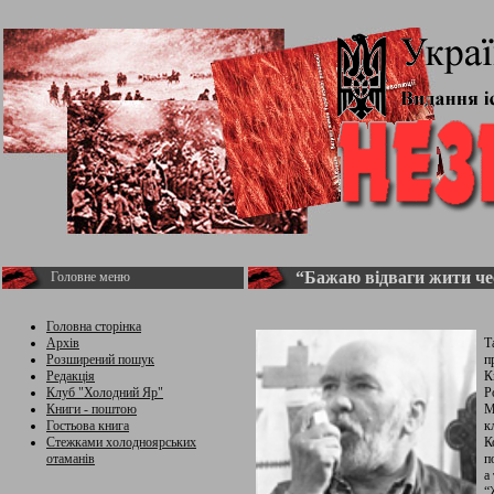
“Бажаю відваги жити че
Головне меню
Головна сторінка
Архів
Т
Розширений пошук
п
Редакція
К
Клуб "Холодний Яр"
Р
Книги - поштою
М
Гостьова книга
к
Стежками холодноярських
К
отаманів
п
а
“