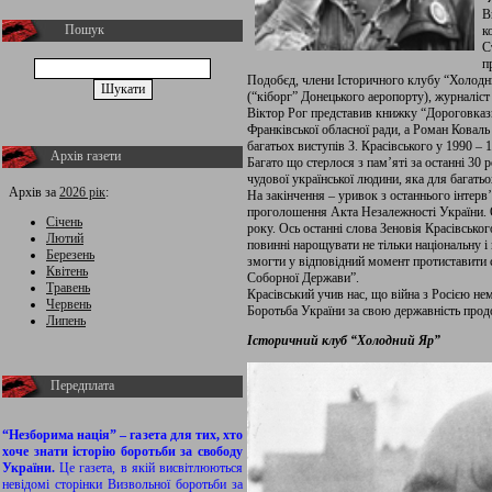
В
Пошук
к
С
п
Подобєд, члени Історичного клубу “Холод
(“кіборг” Донецького аеропорту), журналіст
Віктор Рог представив книжку “Дороговкази
Франківської обласної ради, а Роман Коваль
багатьох виступів З. Красівського у 1990 – 
Архів газети
Багато що стерлося з пам’яті за останні 30 
чудової української людини, яка для багать
Архів за
2026 рік
:
На закінчення – уривок з останнього інтерв
проголошення Акта Незалежності України. О
Січень
року. Ось останні слова Зеновія Красівсько
Лютий
повинні нарощувати не тільки національну і
Березень
змогти у відповідний момент протиставити с
Квітень
Соборної Держави”.
Травень
Красівський учив нас, що війна з Росією нем
Червень
Боротьба України за свою державність прод
Липень
Історичний клуб “Холодний Яр”
Передплата
“Незборима нація” – газета для тих, хто
хоче знати історію боротьби за свободу
України.
Це газета, в якій висвітлюються
невідомі сторінки Визвольної боротьби за