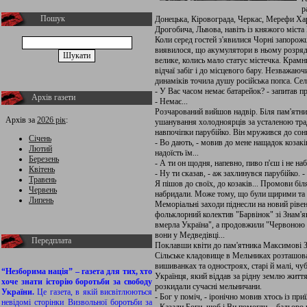
р
Пошук
Донецька, Кіровограда, Черкас, Мерефи Хар
Дрогобича, Львова, навіть із княжого міста
Коли серед гостей з'явилися Чорні запорожц
виявилося, що акумулятори в ньому розряд
велике, колись мало статус містечка. Крамни
відчаї забіг і до місцевого бару. Незважаючи
динаміків точила душу російська попса. Се
- У Вас часом немає батарейок? - запитав п
Архів газети
- Немає...
Розчарований вийшов надвір. Біля пам'ятни
Архів за
2026 рік
:
ушанування холодноярців за усталеною трад
навпочіпки парубійко. Він мружився до сон
Січень
- Во дають, - мовив до мене нащадок козакі
Лютий
надоїсть їм...
Березень
- А ти он щодня, напевно, пиво п'єш і не наб
Квітень
- Ну ти сказав, - аж захлинувся парубійко. 
Травень
Я пішов до своїх, до козаків... Промови біл
Червень
набридали. Може тому, що були щирими та 
Липень
Меморіальні заходи піднесли на новий рівень
фольклорний колектив "Барвінок" зі Знам'я
вмерла Україна", а продовжили "Червоною к
вони у Медведівці...
Передплата
Поклавши квіти до пам'ятника Максимові З
Сільське кладовище в Мельниках розташован
вишиванках та одностроях, старі й малі, чуб
“Незборима нація” – газета для тих, хто
Українця, який віддав за рідну землю життя
хоче знати історію боротьби за свободу
розкидали сучасні мельничани.
України.
Це газета, в якій висвітлюються
- Бог у поміч, - іронічно мовив хтось із пр
невідомі сторінки Визвольної боротьби за