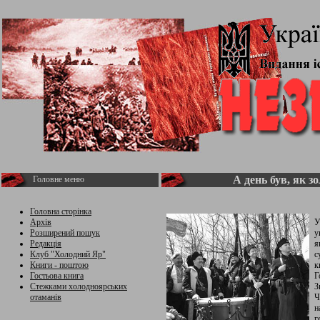
А день був, як з
Головне меню
Головна сторінка
Архів
У
Розширений пошук
у
Редакція
я
Клуб "Холодний Яр"
с
Книги - поштою
к
Гостьова книга
Г
Стежками холодноярських
З
отаманів
Ч
н
г