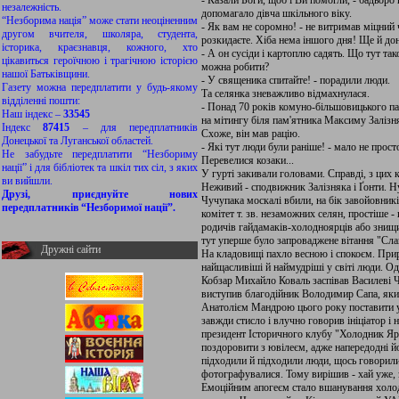
- Казали Боги, щоб і Ви помогли, - бадьоро
незалежність.
допомагало дівча шкільного віку.
“Незборима нація” може стати неоціненним
- Як вам не соромно! - не витримав міцний 
другом вчителя, школяра, студента,
розкидаєте. Хіба нема іншого дня! Ще й дон
історика, краєзнавця, кожного, хто
- А он сусіди і картоплю садять. Що тут так
цікавиться героїчною і трагічною історією
можна робити?
нашої Батьківщини.
- У священика спитайте! - порадили люди.
Газету можна передплатити у будь-якому
Та селянка зневажливо відмахнулася.
відділенні пошти:
- Понад 70 років комуно-більшовицького па
Наш індекс –
33545
на мітингу біля пам'ятника Максиму Залізн
Індекс
87415
– для передплатників
Схоже, він мав рацію.
Донецької та Луганської областей.
- Які тут люди були раніше! - мало не просто
Не забудьте передплатити “Незбориму
Перевелися козаки...
нації” і для бібліотек та шкіл тих сіл, з яких
У гурті закивали головами. Справді, з цих 
ви вийшли.
Неживий - сподвижник Залізняка і Ґонти. Ну
Друзі, приєднуйте нових
Чучупака москалі вбили, на бік завойовникі
передплатників “Незборимої нації”.
комітет т. зв. незаможних селян, простіше -
родичів гайдамаків-холодноярців або знищил
тут уперше було запроваджене вітання "Сла
Дружні сайти
На кладовищі пахло весною і спокоєм. При
найщасливіші й наймудріші у світі люди. Од
Кобзар Михайло Коваль заспівав Василеві Ч
виступив благодійник Володимир Сапа, яки
Анатолієм Мандрою цього року поставити у
завжди стисло і влучно говорив ініціатор і
президент Історичного клубу "Холодник Яр
поздоровити з ювілеєм, адже напередодні й
підходили й підходили люди, щось говорили,
фотографувалися. Тому вирішив - хай уже, 
Емоційним апогеєм стало вшанування холодн