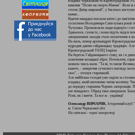
владика Черкаський та Кіровоградський УА
виконав "Пісню на смерть Мамая". Коли ж в
стогне Дніпр широкий", у багатьох виступил
важко...
Вдячні нащадки поклали квіти і до пам'ятн
зусиллями Володимира Сапи кілька років то
Чучупака. Промовляли люди відверто і гост
Здавалося, гукни їх, і вони підуть звідси 
завершенням заходів стало посвячення в коз
На жаль, помер архімандрит Кіровоградськ
відродив давню гайдамацьку традицію. Але 
Кіровоградський УАПЦ Іларіон.
На берегах Гайдамацького ставу, як і в дав
освячення козацької зброї. Потомлені, спраг
мовило чиєсь маля. "Та ні, то пахне Великод
кажете, - заперечив сучасного вигляду моло
своє", - зітхнув старенький.
Але найбільш голодні уже сиділи за столам
владику, який натхненно читав молитву. Ча
до порядку старшина Чорних запорожців. П
але ненадовго. Обряд таки завершили. Бахн
Різні, як і життя. Та все ж - українці!
Олександр ВІВЧАРИК
, Історичний клуб
м. Сміла Черкаської обл.
На світлині - чорні запорожці