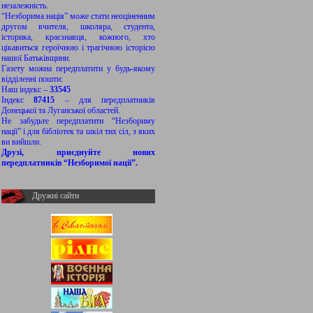
незалежність.
“Незборима нація” може стати неоціненним
другом вчителя, школяра, студента,
історика, краєзнавця, кожного, хто
цікавиться героїчною і трагічною історією
нашої Батьківщини.
Газету можна передплатити у будь-якому
відділенні пошти:
Наш індекс –
33545
Індекс
87415
– для передплатників
Донецької та Луганської областей.
Не забудьте передплатити “Незбориму
нації” і для бібліотек та шкіл тих сіл, з яких
ви вийшли.
Друзі, приєднуйте нових
передплатників “Незборимої нації”.
Дружні сайти