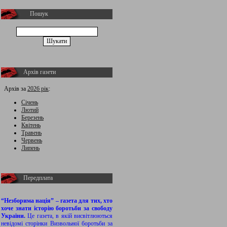
Пошук
Архів газети
Архів за
2026 рік
:
Січень
Лютий
Березень
Квітень
Травень
Червень
Липень
Передплата
“Незборима нація” – газета для тих, хто
хоче знати історію боротьби за свободу
України.
Це газета, в якій висвітлюються
невідомі сторінки Визвольної боротьби за