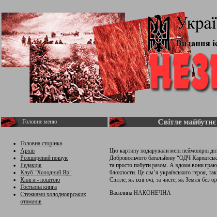
Світле майбутнє
Головне меню
Головна сторінка
Архів
Цю картину подарували мені неймовірні діт
Розширений пошук
Добровольчого батальйону “ОДЧ Карпатська
Редакція
та просто побути разом. А вдома вони граю
Клуб "Холодний Яр"
блокпости. Це сім’я українського героя, так
Книги - поштою
Світле, як їхні очі, та чисте, як Земля без ор
Гостьова книга
Василина НАКОНЕЧНА
Стежками холодноярських
отаманів