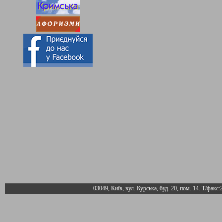
03049, Київ, вул. Курська, буд. 20, пом. 14. Т/факс: