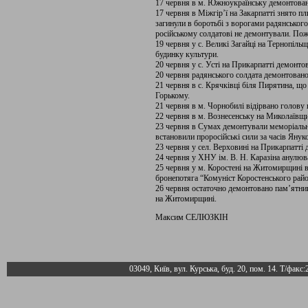
17 червня в м. Южноукраїнську демонтован
17 червня в Міжгір’ї на Закарпатті знято пл
загинули в боротьбі з ворогами радянського
російському солдатові не демонтували. Пож
19 червня у с. Великі Загайці на Тернопільщ
будинку культури.
20 червня у с. Усті на Прикарпатті демонт
20 червня радянського солдата демонтовано
21 червня в с. Крячківці біля Пирятина, щ
Горькому.
21 червня в м. Чорнобилі відірвано голову
22 червня в м. Вознесенську на Миколаївщ
23 червня в Сумах демонтували меморіальн
встановили проросійські сили за часів Янук
23 червня у сел. Верховині на Прикарпатті
24 червня у ХНУ ім. В. Н. Каразіна анулюва
25 червня у м. Коростені на Житомирщині 
бронепотяга “Комуніст Коростенського райо
26 червня остаточно демонтовано пам’ятник 
на Житомирщині.
Максим СЕЛЮЗКІН
03049, Київ, вул. Курська, буд. 20, пом. 14. Т/факс: