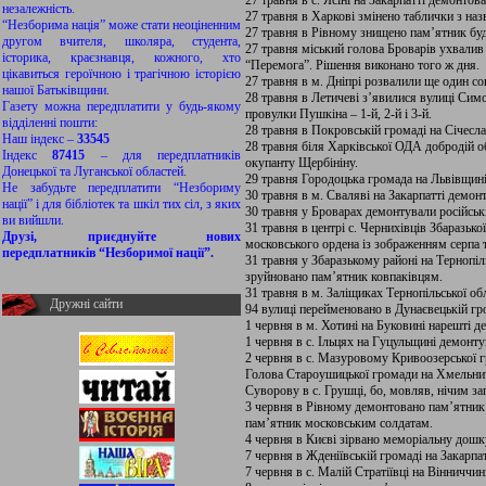
27 травня в с. Ясіні на Закарпатті демонтов
незалежність.
27 травня в Харкові змінено таблички з на
“Незборима нація” може стати неоціненним
27 травня в Рівному знищено пам’ятник бу
другом вчителя, школяра, студента,
27 травня міський голова Броварів ухвалив
історика, краєзнавця, кожного, хто
“Перемога”. Рішення виконано того ж дня.
цікавиться героїчною і трагічною історією
27 травня в м. Дніпрі розвалили ще один со
нашої Батьківщини.
28 травня в Летичеві з’явилися вулиці Сим
Газету можна передплатити у будь-якому
провулки Пушкіна – 1-й, 2-й і 3-й.
відділенні пошти:
28 травня в Покровській громаді на Січесл
Наш індекс –
33545
28 травня біля Харківської ОДА добродій 
Індекс
87415
– для передплатників
окупанту Щербініну.
Донецької та Луганської областей.
29 травня Городоцька громада на Львівщині
Не забудьте передплатити “Незбориму
30 травня в м. Сваляві на Закарпатті демонт
нації” і для бібліотек та шкіл тих сіл, з яких
30 травня у Броварах демонтували російські 
ви вийшли.
31 травня в центрі с. Чернихівців Збаразьк
Друзі, приєднуйте нових
московського ордена із зображенням серпа 
передплатників “Незборимої нації”.
31 травня у Збаразькому районі на Тернопі
зруйновано пам’ятник ковпаківцям.
31 травня в м. Заліщиках Тернопільської об
Дружні сайти
94 вулиці перейменовано в Дунаєвецькій гр
1 червня в м. Хотині на Буковині нарешті 
1 червня в с. Ільцях на Гуцульщині демонт
2 червня в с. Мазуровому Кривоозерської г
Голова Староушицької громади на Хмельни
Суворову в с. Грушці, бо, мовляв, нічим за
3 червня в Рівному демонтовано пам’ятник р
пам’ятник московським солдатам.
4 червня в Києві зірвано меморіальну дошк
7 червня в Жденіївській громаді на Закарпа
7 червня в с. Малій Стратіївці на Вінниччи