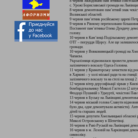
8 червня ліквідовано пам’ятники совєтськи
с. Урожі Бориславської громади на Львівщи
8 червня демонтовано пам’ятний знак чекіст
Волинської областей.
9 червня пам’ятник російському цареві Пет
9 червня в Рівному перепоховано більшовик
Постамент пам’ятника Олеко Дундичу демон
голову.
10 червня в Кам’янці-Подільському демонту
ОТГ – погруддя Щорсу. Але ще залишилося
громади.
10 червня у Вовковинецькій громаді на Хме
Чапаєва.
Укрзалізниця відмовилася провести демонта
залізничного вокзалу Одеса-Головна.
11 червня у Краматорську зачистили від ро
в Харкові – у холі міської ради та на станції
залізничного вокзалу та на стелі на площі 2 
12 червня вітер дерусифікації зірвав у Киє
бомбардувальнику Миколі Гастелло (2 штуки
Феодорі Пушиній з Удмуртії, чекістові Павл
13 червня в Буську на Львівщині демонтов
14 червня міський голова Славути відмовив
було два, одне демонтували активісти). Ант
дітей та старших людей.
15 червня депутати Хмельницької обласної 
Миколі Островському в Шепетівці.
16 червня в Раві-Руській на Львівщині дем
16 червня в м. Лозовій на Харківщині деком
символіку.