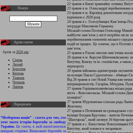
22 травня в Києві трамвайну зупинку Вату
Пошук
23 травня в м. Олександрії перейменовано 
23 травня в м. Карлівці демонтовано погру
відновили у 2020 році.
24 травня в с. Голозубинцях Кам’янець-По
погруддя Максимові Горькому.
Міський голова Полтави Олександр Мамай 
майбутнє пам’яток у місті потрібно після за
перейменування елементів міського середови
Архів газети
подій не працює. Це означає, що в Полтаві 
пам’яток.
Архів за
2026 рік
:
25 травня в Рахові знесено пам’ятник моск
26 травня в м. Корсуні-Шевченківському з
Січень
Ватутіну, Конєву та ін. сталіністам, а тако
Лютий
перевороту.
Березень
26 травня військова адміністрація окупант
Квітень
на вулицю Павла Судоплатова – вбивцю Єв
Травень
Від 26 травня в смт Новій Ушиці вже немає в
Червень
інтернаціоналістів, Гагаріна, Мічуріна, Пу
Липень
27 травня Горішньоплавнівська міська рада
міста – Комсомольськ. Міський голова Дм
позицією”.
27 травня Мурованська сільська рада Львів
Передплата
Жовтневу.
27 травня в Печеніжині на громадських сл
вулицю Богдана Круглика – жителя Печеніжи
“Незборима нація” – газета для тих, хто
“Шахтарськ”, який загинув 16 березня цьог
хоче знати історію боротьби за свободу
27 травня в с. Капустянах Новоушицької О
України.
Це газета, в якій висвітлюються
Ватутіну, який ховався в чагарниках.
невідомі сторінки Визвольної боротьби за