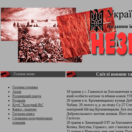
Світлі новини т
Головне меню
Головна сторінка
Архів
18 травня у с. Ганнополі на Хмельниччині
Розширений пошук
який особисто катував та вбивав вояків У
Редакція
20 травня в м. Кропивницькому вулиця Добр
Клуб "Холодний Яр"
Чобану. 28 лютого ц. р. на літаку Су-27 Ст
Книги - поштою
повітряний бій над Кропивницьким. Був ата
Гостьова книга
Добровольського льотчик мешкав. Його ім
Стежками холодноярських
Гастелло.
отаманів
20 травня в Лановецькій ОТГ на Хмельниччи
Котика, Ватутіна, Горького, зате з’явилися 
21 травня в Миколаєві зник пам’ятник Пуш