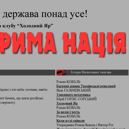
Історія Визвольних змагань
Роман КОВАЛЬ
Багряні жнива Української революції
ідомо і хто коїть злочини, навіть
Яків ГАЛЬЧЕВСЬКИЙ
З воєнного нотатника
іт бачить, що коять російські
Юрій ГОРЛІС-ГОРСЬКИЙ
а перемогу.
Холодний Яр
Роман КОВАЛЬ
За волю і честь
Роман КОВАЛЬ
Коли кулі співали
Упорядники Роман Коваль і Віктор Рог