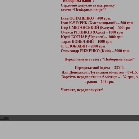
“Незборима нація”!
Сердечно дякуємо за підтримку
газети “Незборима нація”!
Інна ОСТАПЕНКО – 400 грн.
Іван КАЧУРИК (Хмельницький) – 500 грн
Ігор СМЕТАНСЬКИЙ (Калуш) – 500 грн
Олекса РІЗНИКІВ (Одеса) – 1000 грн
Юрій БОТНАР (Черкаси) – 1000 грн
Тарас КОНЕЧНИЙ – 1000 грн
Л. СЛОБОДЯН – 2000 грн
Олександр РИЖЕНКО (Київ) – 3000 грн.
Передплачуйте газету “Незборима нація”
Передплатний індекс – 33545.
Для Донецької і Луганської областей – 87415.
Вартість передплати на 6 місяців – 132 грн., з
травня – 148 грн.
Читайте, передплачуйте!
l.com
Адмін розділ