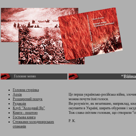
“Війна
Головне меню
Головна сторінка
Архів
Це перша українсько-російська війна, злочин
Розширений пошук
можна почути їхні голоси.
Редакція
Ви розумієте, як незатишно, наприклад, кв
Клуб "Холодний Яр"
окупанти в Україні, ширить обурення і засуд
Книги - поштою
Тож слава світлим головам, що створили “св
Гостьова книга
Р. К.
Стежками холодноярських
отаманів