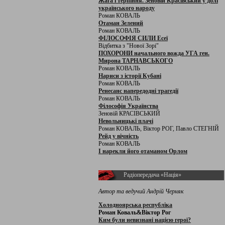
Жага і терпіння. Зеновій Красівський у долі
українського народу
Роман КОВАЛЬ
Отаман Зелений
Роман КОВАЛЬ
ФІЛОСОФІЯ СИЛИ Есеї
Відбитка з "Нової Зорі"
ПОХОРОНИ начального вожда УГА ген.
Мирона ТАРНАВСЬКОГО
Роман КОВАЛЬ
Нариси з історії Кубані
Роман КОВАЛЬ
Ренесанс напередодні трагедії
Роман КОВАЛЬ
Філософія Українства
Зеновій КРАСІВСЬКИЙ
Невольницькі плачі
Роман КОВАЛЬ, Віктор РОГ, Павло СТЕГНІЙ
Рейд у вічність
Роман КОВАЛЬ
І нарекли його отаманом Орлом
Радіопередача «Нація»
Автор та ведучий Андрій Черняк
Холодноярська республіка
Роман Коваль&Віктор Рог
Ким були невизнані нацією герої?