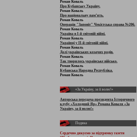
Роман Коваль
Про Кубанську Україну.
Роман Коваль
Про національну пам’ять.
Роман Коваль
Операція "Заповіт" Чекістська справа №206.
Роман Коваль
Україна в І-й світовій війні.
Роман Коваль
Українці у ІІ-й світовій війні.
Роман Коваль
Долі українських козачих родів.
Роман Коваль
Так творилось українське військо.
Роман Коваль
Кубанська Народна Республіка.
Роман Коваль
«За Україну, за її волю!»
Авторська передача президента Історичного
клубу «Холодний Яр» Романа Коваля «За
Україну, за її волю!»
Подяка
Сердечно дякуємо за підтримку
газети