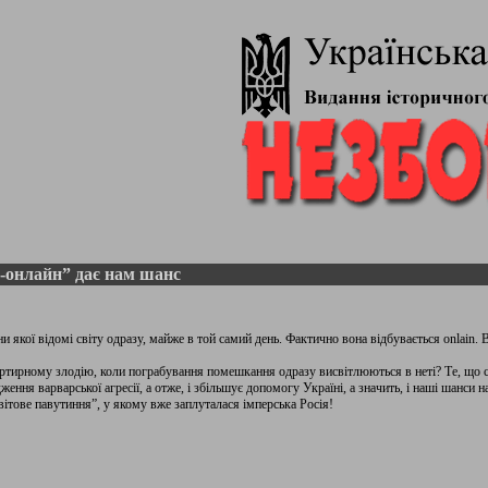
-онлайн” дає нам шанс
и якої відомі світу одразу, майже в той самий день. Фактично вона відбувається onlain. В
артирному злодію, коли пограбування помешкання одразу висвітлюються в неті? Те, що св
ження варварської агресії, а отже, і збільшує допомогу Україні, а значить, і наші шанси н
ітове павутиння”, у якому вже заплуталася імперська Росія!