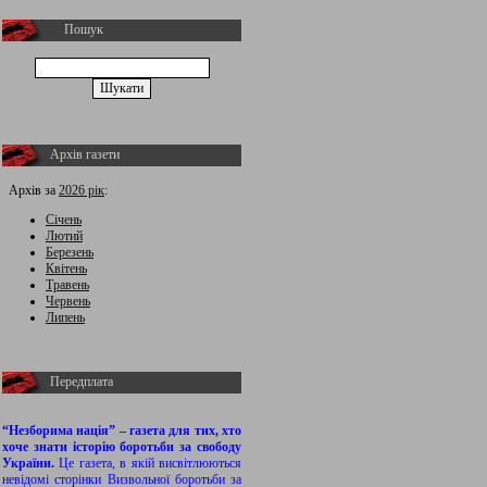
Пошук
Архів газети
Архів за
2026 рік
:
Січень
Лютий
Березень
Квітень
Травень
Червень
Липень
Передплата
“Незборима нація” – газета для тих, хто
хоче знати історію боротьби за свободу
України.
Це газета, в якій висвітлюються
невідомі сторінки Визвольної боротьби за