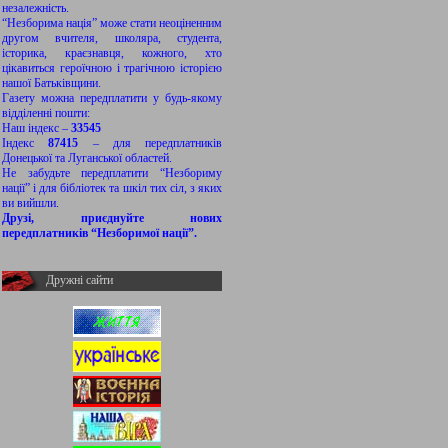
незалежність.
“Незборима нація” може стати неоціненним
другом вчителя, школяра, студента,
історика, краєзнавця, кожного, хто
цікавиться героїчною і трагічною історією
нашої Батьківщини.
Газету можна передплатити у будь-якому
відділенні пошти:
Наш індекс –
33545
Індекс
87415
– для передплатників
Донецької та Луганської областей.
Не забудьте передплатити “Незбориму
нації” і для бібліотек та шкіл тих сіл, з яких
ви вийшли.
Друзі, приєднуйте нових
передплатників “Незборимої нації”.
Дружні сайти