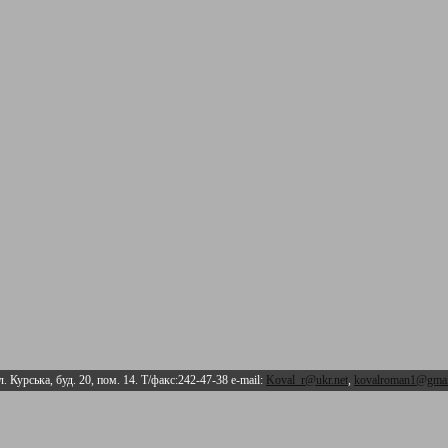
л. Курська, буд. 20, пом. 14. Т/факс:242-47-38 e-mail:
Koval_r@ukr.net
,
kovalroman1@gmai