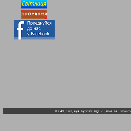
03049, Київ, вул. Курська, буд. 20, пом. 14. Т/факс: