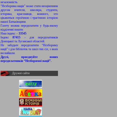
незалежність.
“Незборима нація” може стати неоціненним
другом вчителя, школяра, студента,
історика, краєзнавця, кожного, хто
цікавиться героїчною і трагічною історією
нашої Батьківщини.
Газету можна передплатити у будь-якому
відділенні пошти:
Наш індекс –
33545
Індекс
87415
– для передплатників
Донецької та Луганської областей.
Не забудьте передплатити “Незбориму
нації” і для бібліотек та шкіл тих сіл, з яких
ви вийшли.
Друзі, приєднуйте нових
передплатників “Незборимої нації”.
Дружні сайти