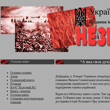
“А яка сила духу
Головне меню
Головна сторінка
Архів
Добридень, п. Романе! Отримала літературу
Розширений пошук
отаманом Яковом Гальчевським незалежності
Редакція
утвердження українськості. А яка сила дух
Клуб "Холодний Яр"
відродження героїки української.
Книги - поштою
Віднесла в бібліотеку книги і газети. Там г
Гостьова книга
рівні. Та Ваших книг, на жаль, немає. Є ба
Стежками холодноярських
дослідника історії Холодного Яру дізналася 
отаманів