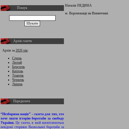
Наталія ПЕДИНА
Пошук
м. Вороновиця на Вінниччині
Архів газети
Архів за
2026 рік
:
Січень
Лютий
Березень
Квітень
Травень
Червень
Липень
Передплата
“Незборима нація” – газета для тих, хто
хоче знати історію боротьби за свободу
України.
Це газета, в якій висвітлюються
невідомі сторінки Визвольної боротьби за