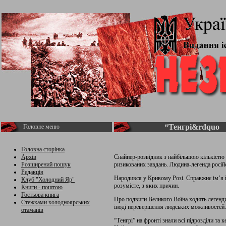
“Тенгрі&rdquo
Головне меню
Головна сторінка
Архів
Снайпер-розвідник з найбільшою кількістю
Розширений пошук
ризикованих завдань. Людина-легенда російс
Редакція
Народився у Кривому Розі. Справжнє ім’я 
Клуб "Холодний Яр"
розумієте, з яких причин.
Книги - поштою
Гостьова книга
Про подвиги Великого Воїна ходять легенди 
Стежками холодноярських
іноді перевершення людських можливостей
отаманів
“Тенгрі” на фронті знали всі підрозділи та 