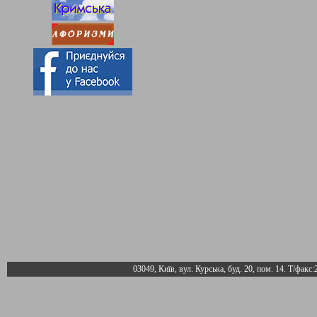
03049, Київ, вул. Курська, буд. 20, пом. 14. Т/факс: