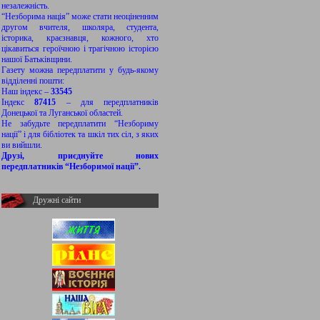
незалежність.
“Незборима нація” може стати неоціненним
другом вчителя, школяра, студента,
історика, краєзнавця, кожного, хто
цікавиться героїчною і трагічною історією
нашої Батьківщини.
Газету можна передплатити у будь-якому
відділенні пошти:
Наш індекс –
33545
Індекс
87415
– для передплатників
Донецької та Луганської областей.
Не забудьте передплатити “Незбориму
нації” і для бібліотек та шкіл тих сіл, з яких
ви вийшли.
Друзі, приєднуйте нових
передплатників “Незборимої нації”.
Дружні сайти