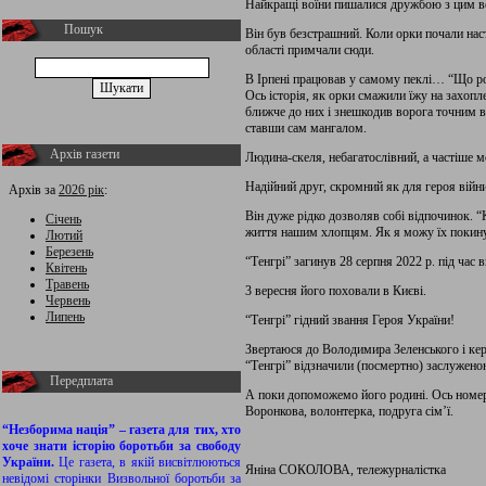
Найкращі воїни пишалися дружбою з цим в
Пошук
Він був безстрашний. Коли орки почали наст
області примчали сюди.
В Ірпені працював у самому пеклі… “Що роз
Ось історія, як орки смажили їжу на захопл
ближче до них і знешкодив ворога точним в
ставши сам мангалом.
Архів газети
Людина-скеля, небагатослівний, а частіше м
Надійний друг, скромний як для героя війн
Архів за
2026 рік
:
Він дуже рідко дозволяв собі відпочинок. “
Січень
життя нашим хлопцям. Як я можу їх покин
Лютий
Березень
“Тенгрі” загинув 28 серпня 2022 р. під час
Квітень
Травень
3 вересня його поховали в Києві.
Червень
Липень
“Тенгрі” гідний звання Героя України!
Звертаюся до Володимира Зеленського і кер
“Тенгрі” відзначили (посмертно) заслуже
Передплата
А поки допоможемо його родині. Ось номер
Воронкова, волонтерка, подруга сім’ї.
“Незборима нація” – газета для тих, хто
хоче знати історію боротьби за свободу
України.
Це газета, в якій висвітлюються
Яніна СОКОЛОВА, тележурналістка
невідомі сторінки Визвольної боротьби за