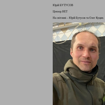
Юрій БУТУСОВ
Цензор.НЕТ
На світлині – Юрій Бутусов та Олег Куцин.