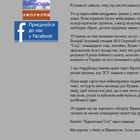
Росіяни не зайшли, тому що висоти навколо 
Усі ці нерви війни невідривно тримав у свої
атаки. Вони втратили багато неймовірних т
холоді відмовляє організм, а вихід на вул
необхідну зброю, дістали підтримку наших т
19 травня на знак визнання високих заслу
Валерій Залужний утворив 49-й Окремий ст
“Схід”, командиром став, звичайно, Куцин. В
призначення на всі посади тих, кому він дов
результат 8 років бойового шляху, коли він
воювати за Україну на чолі маленького доб
1-ша гвардійська танкова армія через Вірно
росіян пасткою, яку ЗСУ закрили у вересні. 
Наша нація гартується неймовірними подвига
знаю, чи будуть якісь нагороди для Куцина, 
пишу, щоб читали мої діти, що я мав честь 
чия воля, розум та військова майстерність 
російського царя.
19 червня під час чергового обстрілу Вірн
загинув на своєму командному пункті від 
Комбат “Карпатської Січі” наказ виконав.
Він переміг у битві за Вірнопілля. Село, я