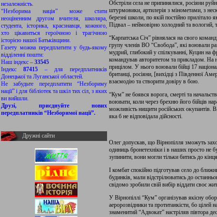
Обстріли села не припинялися, росіяни руйну
незалежність.
штурмовики, артилерія з мінометами, з нес
“Незборима нація” може стати
березні школи, по якій постійно прилітало як
неоціненним другом вчителя, школяра,
Підвал – неймовірно холодний та вологий, т
студента, історика, краєзнавця, кожного,
хто цікавиться героїчною і трагічною
“Карпатська Січ” рівнялася на свого команд
історією нашої Батьківщини.
групу членів ВО “Свобода”, які воювали раз
Газету можна передплатити у будь-якому
мудрий, глибокий у спілкуванні, Куцин на 
відділенні пошти:
командував авторитетом та прикладом. На н
Наш індекс –
33545
прицілом. У нього воювали бійці 17 націона
Індекс
87415
– для передплатників
британці, росіяни, [вихідці з Південної Ам
Донецької та Луганської областей.
взаємодію та створити довіру в бою.
Не забудьте передплатити “Незбориму
нації” і для бібліотек та шкіл тих сіл, з яких
“Кум” не боявся ворога, смерті та начальств
ви вийшли.
воювати, коли через брехню його бійців на
Друзі, приєднуйте нових
можливість нищити російських окупантів. В
передплатників “Незборимої нації”.
яка б не відповідала дійсності.
Дружні сайти
Олег допускав, що Вірнопілля зможуть захоп
одиниць бронетехніки і в наших просто не б
зупинити, вони могли тільки битись до кінця
І комбат спокійно підготував село до ближнь
будинків, мали відстрілюватись до останньо
свідомо зробили свій вибір віддати своє ж
У Вірнопіллі “Кум” організував якісну обор
аеророзвідники та протитанкісти, бо цілей н
знаменитий “Адвокат” настріляв півтора деся