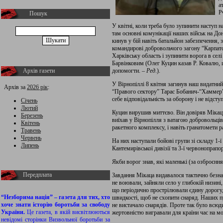
а
Р
Пошук
У квітні, коли треба було зупинити наступ н
там основні комунікації наших військ на Д
кинув у бій навіть батальйон забезпечення,
командирові добровольчого загону “Карпатсь
Харківську область і зупинити ворога в сел
Барвінковим (Олег Куцин казав Р. Ковалю, 
Архів газети
допомогти. –
Ред
.).
У Вірнопіллі 8 квітня загинув наш видатни
Архів за
2026 рік
:
“Правого сектору” Тарас Бобанич-“Хаммер”. 
себе відповідальність за оборону і не відсту
Січень
Лютий
Куцин вирушив миттєво. Він довіряв Мікац
Березень
виїхав у Вірнопілля з ватагою добровольців
Квітень
ракетного комплексу, і навіть гранатомети
Травень
Червень
На них наступали бойові групи зі складу 1-ї 
Липень
Кантемирівської дивізії та 3-ї червонопрапор
Якби ворог знав, які маленькі (за озброєнн
Передплата
Завдання Мікаца видавалося тактично безнад
не воювали, зайняли село у глибокій низині,
що періодично прострілювали єдину дорогу, 
“Незборима нація” – газета для тих, хто
швидкості, щоб не схопити снаряд. Наших пр
хоче знати історію боротьби за свободу
не вистачало снарядів. Проте так було всюд
України.
Це газета, в якій висвітлюються
жертовністю вигравали для країни час на мо
невідомі сторінки Визвольної боротьби за