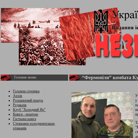
“Фермопіли” комбата К
Головне меню
Головна сторінка
Архів
У
Розширений пошук
у
Редакція
п
Клуб "Холодний Яр"
н
Книги - поштою
щ
Гостьова книга
Т
Стежками холодноярських
“
отаманів
с
д