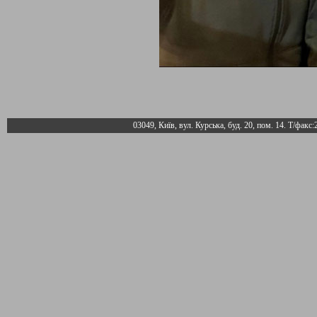
03049, Київ, вул. Курська, буд. 20, пом. 14. Т/факс: