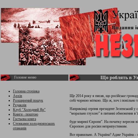
Що роблять в Ук
Головне меню
Головна сторінка
Архів
Ще 2014 року я писав, що російське громад
Розширений пошук
собі чорною міткою. Що ж, хоч і повільно та
Редакція
Наприкінці серпня президент Зеленський у 
Клуб "Холодний Яр"
“морально глухою” в питанні обмеження в’ї
Книги - поштою
Гостьова книга
буде мирної Європи”. На початку вересня в
Стежками холодноярських
Європою для росіян неприпустимим.
отаманів
Все правильно. А Україна? Адже Україна – 