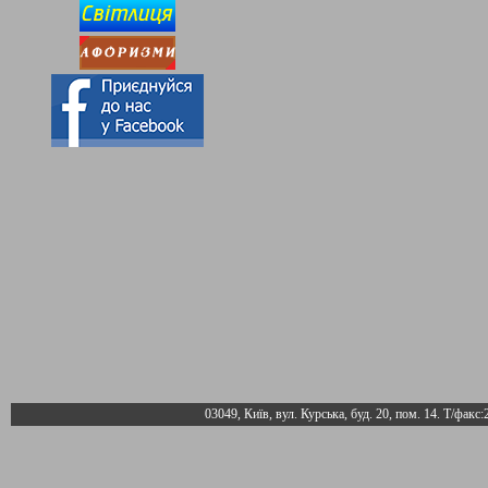
03049, Київ, вул. Курська, буд. 20, пом. 14. Т/факс: