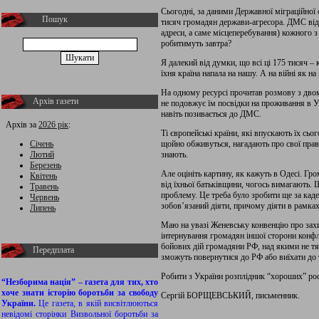
Сьогодні, за даними Державної міграційної
Пошук
тисяч громадян держави-агресора. ДМС відо
адреси, а саме місцеперебування) кожного з
робитимуть завтра?
Я далекий від думки, що всі ці 175 тисяч –
їхня країна напала на нашу. А на війні як на 
На одному ресурсі прочитав розмову з дв
Архів газети
не подовжує їм посвідки на проживання в Ук
навіть позивається до ДМС.
Архів за
2026 рік
:
Ті європейські країни, які впускають їх сьог
Січень
щойно обживуться, нагадають про свої права.
Лютий
знають.
Березень
Але оцініть картину, як кажуть в Одесі. Гр
Квітень
від їхньої батьківщини, чогось вимагають. 
Травень
проблему. Це треба було зробити ще за каде
Червень
зобов’язаний діяти, причому діяти в рамк
Липень
Маю на увазі Женевську конвенцію про захис
інтернування громадян іншої сторони конфл
бойових дій громадяни РФ, над якими не тя
Передплата
зможуть повернутися до РФ або виїхати до т
Робити з України розплідник “хороших” росі
“Незборима нація” – газета для тих, хто
хоче знати історію боротьби за свободу
Сергій БОРЩЕВСЬКИЙ, письменник.
України.
Це газета, в якій висвітлюються
невідомі сторінки Визвольної боротьби за