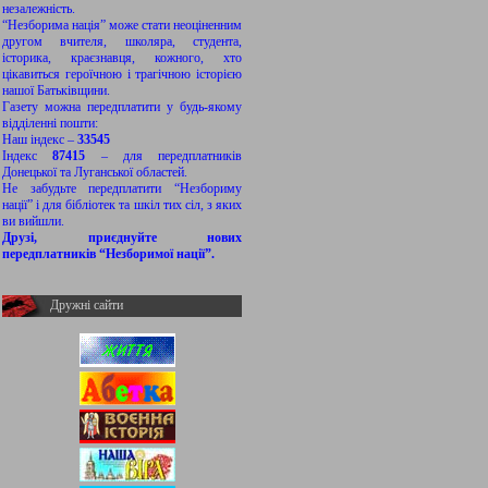
незалежність.
“Незборима нація” може стати неоціненним
другом вчителя, школяра, студента,
історика, краєзнавця, кожного, хто
цікавиться героїчною і трагічною історією
нашої Батьківщини.
Газету можна передплатити у будь-якому
відділенні пошти:
Наш індекс –
33545
Індекс
87415
– для передплатників
Донецької та Луганської областей.
Не забудьте передплатити “Незбориму
нації” і для бібліотек та шкіл тих сіл, з яких
ви вийшли.
Друзі, приєднуйте нових
передплатників “Незборимої нації”.
Дружні сайти