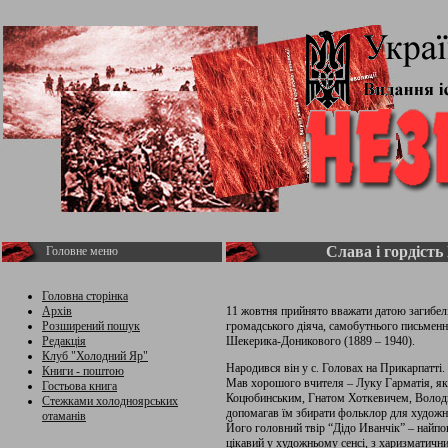
Слава і гордіст
Головне меню
Головна сторінка
Архів
11 жовтня прийнято вважати датою загибелі
Розширений пошук
громадського діяча, самобутнього письменн
Редакція
Шекерика-Доникового (1889 – 1940).
Клуб "Холодний Яр"
Народився він у с. Головах на Прикарпатті.
Книги - поштою
Мав хорошого вчителя – Луку Гарматія, я
Гостьова книга
Коцюбинським, Гнатом Хоткевичем, Воло
Стежками холодноярських
допомагав їм збирати фольклор для художніх
отаманів
Його головний твір “Дідо Иванчік” – найпов
цікавий у художньому сенсі, з харизматич