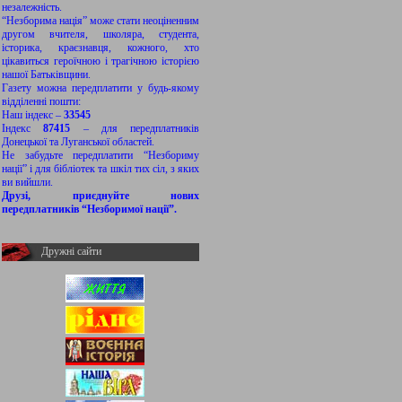
незалежність.
“Незборима нація” може стати неоціненним
другом вчителя, школяра, студента,
історика, краєзнавця, кожного, хто
цікавиться героїчною і трагічною історією
нашої Батьківщини.
Газету можна передплатити у будь-якому
відділенні пошти:
Наш індекс –
33545
Індекс
87415
– для передплатників
Донецької та Луганської областей.
Не забудьте передплатити “Незбориму
нації” і для бібліотек та шкіл тих сіл, з яких
ви вийшли.
Друзі, приєднуйте нових
передплатників “Незборимої нації”.
Дружні сайти