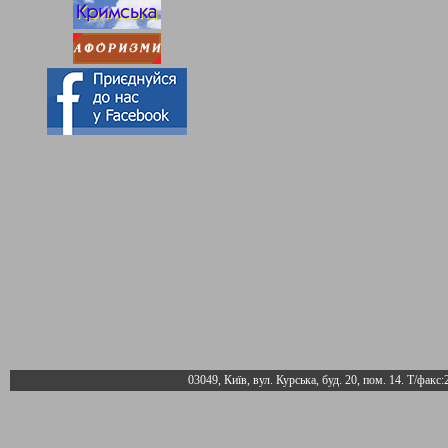
03049, Київ, вул. Курська, буд. 20, пом. 14. Т/факс: