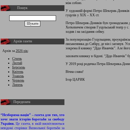
між собою.
Пошук
У художній формі Петро Шекерик-Доників оп
гуцулів у ХІХ – ХХ ст.
Петро Шекерик-Доників був громадським ді
Хоткевичем створив Гуцульський театр у с. 
ходив і на засідання сейму.
За популяризацію Гуцульщини, проукраїнсь
Архів газети
письменника до Сибіру, де він і загинув. У
зокрема й книжку “Дідо Иванчік”. Але йог
Архів за
2026 рік
:
заховати книжку в бідоні. “Дідо Иванчік” б
Січень
Лютий
У 2019 році родичка Петра Шекерика-Доникі
Березень
Квітень
Вічна слава!
Травень
Ігор ЦАРИК
Червень
Липень
Передплата
“Незборима нація” – газета для тих, хто
хоче знати історію боротьби за свободу
України.
Це газета, в якій висвітлюються
невідомі сторінки Визвольної боротьби за