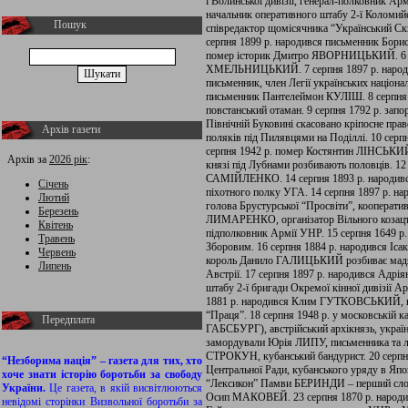
ї Волинської дивізії, генерал-полковник Ар
начальник оперативного штабу 2-ї Коломийс
Пошук
співредактор щомісячника “Український Скит
серпня 1899 р. народився письменник Б
помер історик Дмитро ЯВОРНИЦЬКИЙ. 6 се
ХМЕЛЬНИЦЬКИЙ. 7 серпня 1897 р. народ
письменник, член Легії українських націонал
письменник Пантелеймон КУЛІШ. 8 серпн
повстанський отаман. 9 серпня 1792 р. запо
Північній Буковині скасовано кріпосне пра
Архів газети
поляків під Пилявцями на Поділлі. 10 серп
серпня 1942 р. помер Костянтин ЛІНСЬКИЙ, 
Архів за
2026 рік
:
князі під Лубнами розбивають половців. 12
САМІЙЛЕНКО. 14 серпня 1893 р. народивс
Січень
піхотного полку УГА. 14 серпня 1897 р. 
Лютий
голова Брустурської “Просвіти”, кооператив
Березень
ЛИМАРЕНКО, організатор Вільного козацтва
Квітень
підполковник Армії УНР. 15 серпня 1649
Травень
Зборовим. 16 серпня 1884 р. народився Іс
Червень
король Данило ГАЛИЦЬКИЙ розбиває мадярі
Липень
Австрії. 17 серпня 1897 р. народився
штабу 2-ї бригади Окремої кінної дивізії А
1881 р. народився Клим ГУТКОВСЬКИЙ, ком
“Праця”. 18 серпня 1948 р. у московські
Передплата
ГАБСБУРГ), австрійський архікнязь, україн
замордували Юрія ЛИПУ, письменника та лі
СТРОКУН, кубанський бандурист. 20 серп
“Незборима нація” – газета для тих, хто
Центральної Ради, кубанського уряду в Япон
хоче знати історію боротьби за свободу
“Лексикон” Памви БЕРИНДИ – перший словни
України.
Це газета, в якій висвітлюються
Осип МАКОВЕЙ. 23 серпня 1870 р. народ
невідомі сторінки Визвольної боротьби за