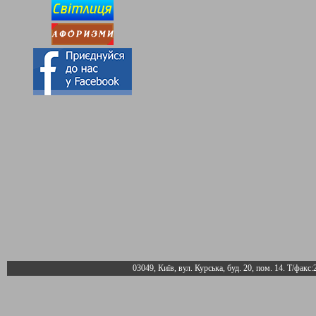
03049, Київ, вул. Курська, буд. 20, пом. 14. Т/факс: