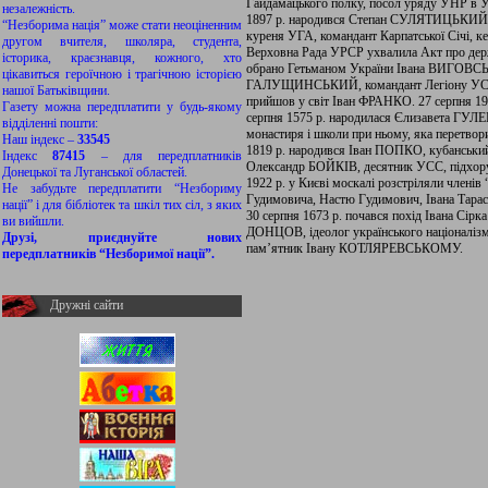
Гайдамацького полку, посол уряду УНР в У
незалежність.
1897 р. народився Степан СУЛЯТИЦЬКИЙ, ко
“Незборима нація” може стати неоціненним
куреня УГА, командант Карпатської Січі, ке
другом вчителя, школяра, студента,
Верховна Рада УРСР ухвалила Акт про держа
історика, краєзнавця, кожного, хто
обрано Гетьманом України Івана ВИГОВСЬ
цікавиться героїчною і трагічною історією
ГАЛУЩИНСЬКИЙ, командант Легіону УСС, г
нашої Батьківщини.
прийшов у світ Іван ФРАНКО. 27 серпня 192
Газету можна передплатити у будь-якому
серпня 1575 р. народилася Єлизавета ГУЛЕ
відділенні пошти:
монастиря і школи при ньому, яка перетво
Наш індекс –
33545
1819 р. народився Іван ПОПКО, кубанський 
Індекс
87415
– для передплатників
Олександр БОЙКІВ, десятник УСС, підхор
Донецької та Луганської областей.
1922 р. у Києві москалі розстріляли членів
Не забудьте передплатити “Незбориму
Гудимовича, Настю Гудимович, Івана Тарас
нації” і для бібліотек та шкіл тих сіл, з яких
30 серпня 1673 р. почався похід Івана Сірк
ви вийшли.
ДОНЦОВ, ідеолог українського націоналізму
Друзі, приєднуйте нових
пам’ятник Івану КОТЛЯРЕВСЬКОМУ.
передплатників “Незборимої нації”.
Дружні сайти