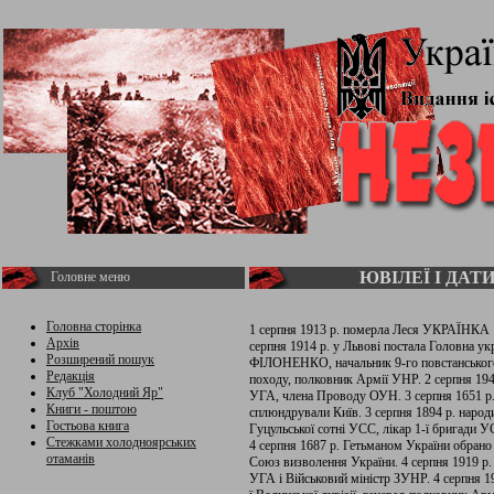
ЮВІЛЕЇ І ДАТ
Головне меню
Головна сторінка
1 серпня 1913 р. померла Леся УКРАЇНКА 1 
Архів
серпня 1914 р. у Львові постала Головна ук
Розширений пошук
ФІЛОНЕНКО, начальник 9-го повстанського
Редакція
походу, полковник Армії УНР. 2 серпня 19
Клуб "Холодний Яр"
УГА, члена Проводу ОУН. 3 серпня 1651 р
Книги - поштою
сплюндрували Київ. 3 серпня 1894 р. на
Гостьова книга
Гуцульської сотні УСС, лікар 1-ї бригади У
Стежками холодноярських
4 серпня 1687 р. Гетьманом України обрано
отаманів
Союз визволення України. 4 серпня 1919
УГА і Військовий міністр ЗУНР. 4 серпня