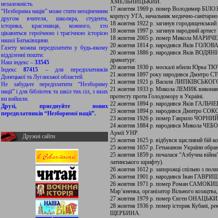
ХМЕЛЬНИЦЬКИЙ.
незалежність.
17 жовтня 1969 р. помер Володимир БІЛОЗ
“Незборима нація” може стати неоціненним
корпусу УГА, начальник медично-санітарног
другом вчителя, школяра, студента,
18 жовтня 1922 р. загинув городищенськи
історика, краєзнавця, кожного, хто
18 жовтня 1997 р. загинув народний арт
цікавиться героїчною і трагічною історією
18 жовтня 2005 р. помер Микола МАРИЧЕВ
нашої Батьківщини.
20 жовтня 1814 р. народився Яків ГОЛОВАЦ
Газету можна передплатити у будь-якому
20 жовтня 1886 р. народився Яків ВОДЯНИЙ
відділенні пошти:
драматург.
Наш індекс –
33545
20 жовтня 1930 р. москалі вбили Юрка 
Індекс
87415
– для передплатників
21 жовтня 1897 року народився Дмитро С
Донецької та Луганської областей.
21 жовтня 1921 р. Василя ЛИПКІВСЬКОГО
Не забудьте передплатити “Незбориму
21 жовтня 1933 р. Микола ЛЕМИК виконав ат
нації” і для бібліотек та шкіл тих сіл, з яких
протесту проти Голодомору в Україні.
ви вийшли.
22 жовтня 1894 р. народився Яків ГАЛЬЧЕ
Друзі, приєднуйте нових
23 жовтня 1894 р. народився Дмитро СО
передплатників “Незборимої нації”.
23 жовтня 1926 р. помер Гаврило ЧОРНИЙ
24 жовтня 1884 р. народився Микола ЧЕБО
Армії УНР.
Дружні сайти
25 жовтня 1625 р. відбувся щасливий бій
25 жовтня 1657 р. Гетьманом України об
25 жовтня 1859 р. почалася “Азбучна війна
латинського шрифту).
26 жовтня 1612 р. запорожці спільно з пол
26 жовтня 1901 р. народився Іван ГАВРИШ,
26 жовтня 1971 р. помер Роман САМОКИШ
Мар’яненка, організатор Вільного козацтва
27 жовтня 1979 р. помер Євген ОНАЦЬКИЙ
28 жовтня 1936 р. помер історик Кубані, ре
ЩЕРБИНА.