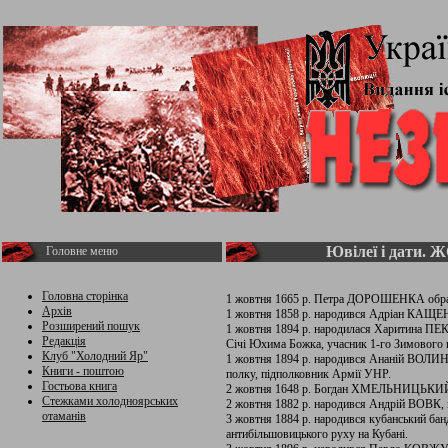
Ювілеї і дати.
Головне меню
Головна сторінка
1 жовтня 1665 р. Петра ДОРОШЕНКА обран
Архів
1 жовтня 1858 р. народився Адріан КАЩЕ
Розширений пошук
1 жовтня 1894 р. народилася Харитина ПЕК
Редакція
Січі Юхима Божка, учасник 1-го Зимового
Клуб "Холодний Яр"
1 жовтня 1894 р. народився Ананій ВОЛИН
Книги - поштою
полку, підполковник Армії УНР.
Гостьова книга
2 жовтня 1648 р. Богдан ХМЕЛЬНИЦЬКИЙ 
Стежками холодноярських
2 жовтня 1882 р. народився Андрій ВОВК,
отаманів
3 жовтня 1884 р. народився кубанський 
антибільшовицького руху на Кубані.