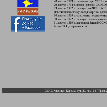
28 жовтня 1989 р. Верховна Рада УССР ухва
29 жовтня 1794 р. помер Григорій СКОВ
29 жовтня 1922 р. загинув Іван ЧЕРНОУ
Лебединського полку Холодноярської органі
30 жовтня 1919 р. смертельно поранено 
30 жовтня 1922 р. загинув голованівський
31 жовтня 1889 р. народився Зенон НОСКО
ї сотні УСС, старшина УГА.
03049, Київ, вул. Курська, буд. 20, пом. 14. Т/факс: