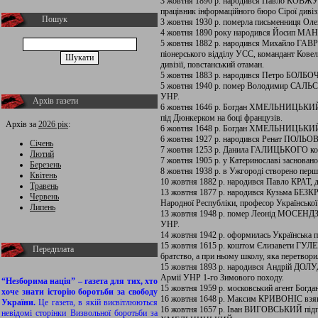
3 жовтня 1896 р. народився Павло КОВЖУН,
працівник інформаційного бюро Сірої дивіз
Пошук
3 жовтня 1930 р. померла письменниця Оле
4 жовтня 1890 року народився Йосип МА
5 жовтня 1882 р. народився Михайло ГАВРИ
піонерського відділу УСС, командант Ковел
дивізії, повстанський отаман.
5 жовтня 1883 р. народився Петро БОЛБО
5 жовтня 1940 р. помер Володимир САЛЬС
УНР.
Архів газети
6 жовтня 1646 р. Богдан ХМЕЛЬНИЦЬКИЙ т
під Дюнкерком на боці французів.
Архів за
2026 рік
:
6 жовтня 1648 р. Богдан ХМЕЛЬНИЦЬКИЙ, 
6 жовтня 1927 р. народився Ренат ПОЛЬОВИ
Січень
7 жовтня 1253 р. Данила ГАЛИЦЬКОГО кор
Лютий
7 жовтня 1905 р. у Катеринославі засновано
Березень
8 жовтня 1938 р. в Ужгороді створено пер
Квітень
10 жовтня 1882 р. народився Павло КРАТ, д
Травень
13 жовтня 1877 р. народився Кузьма БЕЗК
Червень
Народної Республіки, професор Української 
Липень
13 жовтня 1948 р. помер Леонід МОСЕНДЗ, 
УНР.
14 жовтня 1942 р. оформилась Українська п
15 жовтня 1615 р. коштом Єлизавети ГУ
Передплата
братство, а при ньому школу, яка перетвор
15 жовтня 1893 р. народився Андрій ДОЛУ
Армії УНР 1-го Зимового походу.
“Незборима нація” – газета для тих, хто
15 жовтня 1959 р. московський агент Бог
хоче знати історію боротьби за свободу
16 жовтня 1648 р. Максим КРИВОНІС взяв
України.
Це газета, в якій висвітлюються
16 жовтня 1657 р. Іван ВИГОВСЬКИЙ підпис
невідомі сторінки Визвольної боротьби за