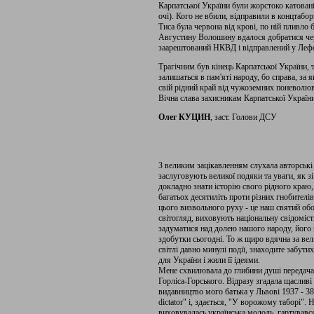
Карпатської України були жорстоко катовані
очі). Кого не вбили, відправили в концтабор
Тиса була червона від крові, по ній пливло б
Августину Волошину вдалося добратися чер
заарештований НКВД і відправлений у Лефор
Трагічним був кінець Карпатської України, т
залишаться в пам'яті народу, бо справа, за 
свій рідний край від чужоземних поневолюв
Вічна слава захисникам Карпатської Україн
Олег КУЦИН
, заст. Голови ДСУ
З великим зацікавленням слухала авторські
заслуговують великої подяки та уваги, як з
докладно знати історію свого рідного краю
багатьох десятиліть проти різних гнобителів
цього визвольного руху - це наш святий об
світогляд, виховують національну свідоміст
задуматися над долею нашого народу, його 
здобутки сьогодні. То ж щиро вдячна за вел
світлі давно минулі події, знаходите забути
для України і жили її ідеями.
Мене схвилювала до глибини душі передача
Горліса-Горського. Відразу згадала щасливі 
видавництво мого батька у Львові 1937 - 3
dictator" і, здається, "У ворожому таборі".
виховувалась українська молодь, гартувався 