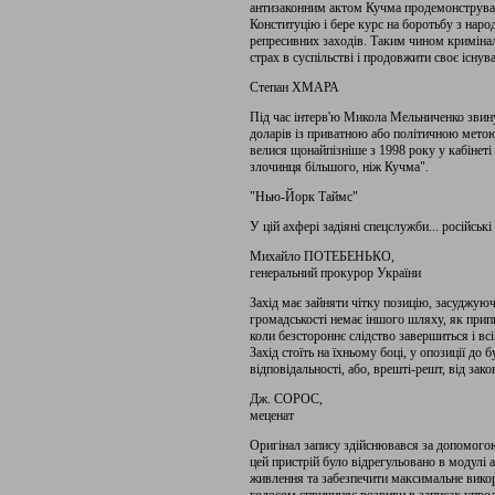
антизаконним актом Кучма продемонстрував
Конституцію і бере курс на боротьбу з нар
репресивних заходів. Таким чином криміна
страх в суспільстві і продовжити своє існув
Степан ХМАРА
Під час інтерв'ю Микола Мельниченко зви
доларів із приватною або політичною метою
велися щонайпізніше з 1998 року у кабінеті
злочинця більшого, ніж Кучма".
"Нью-Йорк Таймс"
У цій ахфері задіяні спецслужби... російськ
Михайло ПОТЕБЕНЬКО,
генеральний прокурор України
Захід має зайняти чітку позицію, засуджуюч
громадськості немає іншого шляху, як прип
коли безстороннє слідство завершиться і вс
Захід стоїть на їхньому боці, у опозиції до
відповідальності, або, врешті-решт, від зако
Дж. СОРОС,
меценат
Оригінал запису здійснювався за допомого
цей пристрій було відрегульовано в модулі 
живлення та забезпечити максимальне викор