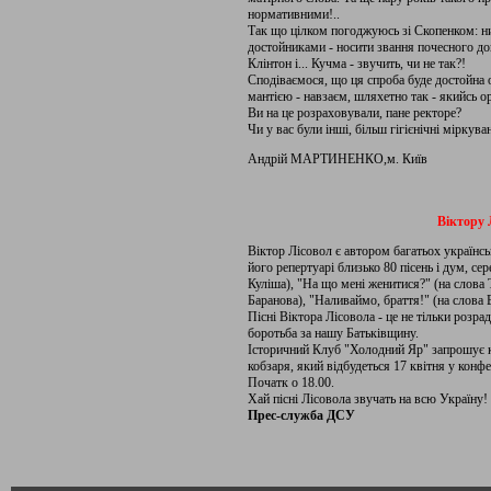
нормативними!..
Так що цілком погоджуюсь зі Скопенком: ни
достойниками - носити звання почесного док
Клінтон і... Кучма - звучить, чи не так?!
Сподіваємося, що ця спроба буде достойна о
мантією - навзаєм, шляхетно так - якийсь 
Ви на це розраховували, пане ректоре?
Чи у вас були інші, більш гігієнічні міркува
Андрій МАРТИНЕНКО,м. Київ
Віктору Л
Віктор Лісовол є автором багатьох українсь
його репертуарі близько 80 пісень і дум, се
Куліша), "На що мені женитися?" (на слова 
Баранова), "Наливаймо, браття!" (на слова
Пісні Віктора Лісовола - це не тільки розра
боротьба за нашу Батьківщину.
Історичний Клуб "Холодний Яр" запрошує ки
кобзаря, який відбудеться 17 квітня у конф
Початк о 18.00.
Хай пісні Лісовола звучать на всю Україну!
Прес-служба ДСУ