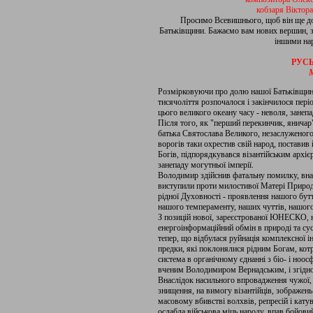
кобзаря Віктор
Просимо Всевишнього, щоб він ще дов
Батьківщини. Бажаємо вам нових вершин, з 
іншими нар
РУСЬ
Розмірковуючи про долю нашої Батьківщини
тисячоліття розпочалося і закінчилося пері
цього великого океану часу - неволя, занепад
Після того, як "перший перекинчик, яничар
батька Святослава Великого, незаслуженого
ворогів таки охрестив свій народ, поставив
Богів, підпорядкувався візантійським архіє
занепаду могутньої імперії.
Володимир здійснив фатальну помилку, вна
виступили проти милостивої Матері Природи
рідної Духовності - проявлення нашого бутт
нашого темпераменту, наших чуттів, нашого
З позицій нової, зареєстрованої ЮНЕСКО, на
енергоінформаційний обмін в природі та сус
тепер, що відбулася руйнація комплексної і
предки, які поклонялися рідним Богам, кот
система в органічному єднанні з біо- і ноо
вченим Володимиром Вернадським, і згідно 
Внаслідок насильного впровадження чужої, 
знищення, на вимогу візантійців, зображень
масовому вбивстві волхвів, репресій і катув
ослабла військова міць народу, впав бойови