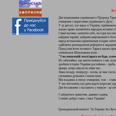
Вст
Дні вшанування українського Пророка Тара
очищення і піднесення українського Духу.
У ці дні всі, хто вірує в Україну, підбивают
маємо право називатися народом великого 
І нині мусимо запитати себе, чи гідні ми св
кайдани тиранії, кайдани національного безч
народ вельможно-кримінальне владне смітт
здійснити демократичні реформи в окрадені
Перед пам'яттю великого Тараса маємо прис
сповнилася Шевченкова візія -
"І на оновленій землі врага не буде, супо
Не забуваймо, що життя кожного з нас скла
зробити історію України достойною - треба
працю, котра ніколи не мине нас.
Зима позаду, попереду - весна, це нам гасло,
спільними думками і помислами.
Ми входимо в епоху очищення, тож - стан
У нас вистачить сил дати відсіч ворогам укр
Дні беззаконня і зла кануть у минуле - це н
І забудеться срамотня, давняя година,
І оживе добра слава, слава України!
Громадянський комітет "За Україну без Ку