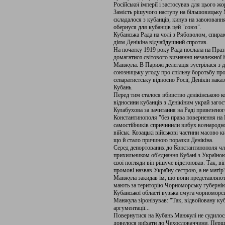
Російської імперії і застосував для цього ж
Замість рішучого наступу на більшовицьку 
складалося з кубанців, кинув на завоювання
обернуся для кубанців цей "союз".
Кубанська Рада на чолі з Рябоволом, спир
діям Денікіна відчайдушний спротив.
На початку 1919 року Рада послала на Пра
домагатися світового визнання незалежної К
Манжула. В Парижі делегація зустрілася з д
союзницьку угоду про спільну боротьбу пр
сепаратистську відносно Росії, Денікін нака
Кубань.
Перед тим сталося вбивство денікінською 
відносини кубанців з Денікіним украй загос
Кулабухова за зачитання на Раді привезено
Константинополя "без права повернення на 
самостійників спричинили вибух всенародно
військ. Козацькі військові частини масово 
що й стало причиною поразки Денікіна.
Серед депортованих до Константинополя чл
прихильником об'єднання Кубані з Україно
свої погляди він рішуче відстоював. Так, ві
промові назвав Україну сестрою, а не матір
Манжула закидав їм, що вони представляють
мають за територію Чорноморську губернію
Кубанської області вузька смуга чорноморс
Манжула зіронізував: "Так, відвойовану ку
аргументації...
Повернутися на Кубань Манжулі не судилос
довелося виїхати до Чехословаччини. Перші 