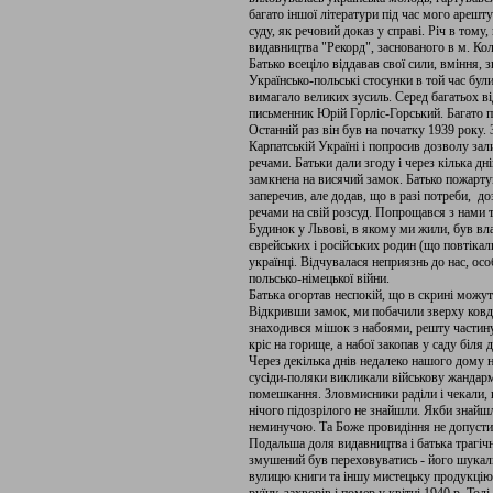
багато іншої літератури під час мого арешту
суду, як речовий доказ у справі. Річ в том
видавництва "Рекорд", заснованого в м. Кол
Батько всеціло віддавав свої сили, вміння, 
Українсько-польські стосунки в той час бул
вимагало великих зусиль. Серед багатьох ві
письменник Юрій Горліс-Горський. Багато п
Останній раз він був на початку 1939 року.
Карпатській Україні і попросив дозволу за
речами. Батьки дали згоду і через кілька дні
замкнена на висячий замок. Батько пожарту
заперечив, але додав, що в разі потреби, д
речами на свій розсуд. Попрощався з нами т
Будинок у Львові, в якому ми жили, був вла
єврейських і російських родин (що повтікали 
українці. Відчувалася неприязнь до нас, ос
польсько-німецької війни.
Батька огортав неспокій, що в скрині можуть
Відкривши замок, ми побачили зверху ковдру
знаходився мішок з набоями, решту частину 
кріс на горище, а набої закопав у саду біля 
Через декілька днів недалеко нашого дому 
сусіди-поляки викликали військову жандарм
помешкання. Зловмисники раділи і чекали, 
нічого підозрілого не знайшли. Якби знайшл
неминучою. Та Боже провидіння не допустил
Подальша доля видавництва і батька трагічн
змушений був переховуватись - його шука
вулицю книги та іншу мистецьку продукцію