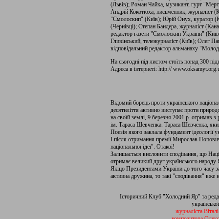
(Львів); Роман Чайка, музикант, гурт "Мерт
Андрій Кокотюха, письменник, журналіст (К
"Смолоскип" (Київ); Юрій Онух, куратор (К
(Чернівці); Степан Бандера, журналіст (Кана
редактор газети "Смолоскип України" (Київ
Гливінський, тележурналіст (Київ); Олег П
відповідальний редактор альманаху "Молода 
На сьогодні під листом стоїть понад 300 під
Адреса в інтернеті: http:// www.oksamyt.org.u
Відомий борець проти українського націон
десятиліття активно виступає проти природ
на своїй землі, 9 березня 2001 р. отримав
ім. Тараса Шевченка. Тараса Шевченка, який
Поезія якого заклала фундамент ідеології у
І після отримання премії Мирослав Попович
національної ідеї". Отакої!
Залишається висловити сподівання, що Наці
отримає великий друг українського народу 
Якщо Президентами України до того часу за
активна дружина, то такі "сподівання" вже 
Історичний Клуб "Холодний Яр" та реда
українсько
журналіста Вітал
композитора Олекс