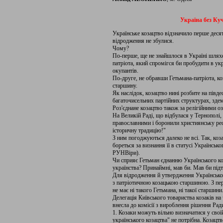
Україна без Куч
Українське козацтво відзначило перше десят
відродження не збулися.
Чому?
По-перше, ще не знайшлося в Україні шляхе
патріота, який спромігся би пробудити в укр
окупантів.
По-друге, не обравши Гетьмана-патріота, коз
старшину.
Як наслідок, козацтво нині розбите на півд
багаточисельних партійних структурах, зд
Роз'єднане козацтво також за релігійними оз
На Великій Раді, що відбулася у Тернополі,
православними і боронили християнську ре
історичну традицію!"
З ним погоджуються далеко не всі. Так, коз
бореться за визнання її в статусі Українсько
РУНВіри).
Чи сприяє Гетьман єднанню Українського к
українства? Принаймні, мав би. Мав би під
Для відродження й утвердження Українськог
з патріотичною козацькою старшиною. З пер
не має ні такого Гетьмана, ні такої старшини
Делегація Київського товариства козаків 
внесла до комісії з вироблення рішення Ради
1. Козаки можуть вільно визначатися у своїй
українського козацтва" не потрібна. Козацтв