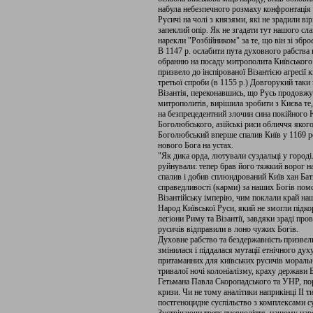
набула небезпечного розмаху конфронтація м
Русичі на чолі з князями, які не зрадили ві
запеклий опір. Як не згадати тут нашого сл
нарекли "Розбійником" за те, що він зі збр
В 1147 р. ослабити пута духовного рабства
обранню на посаду митрополита Київського і
призвело до інспірованої Візантією агресії
третьої спроби (в 1155 р.) Довгорукий таки
Візантія, переконавшись, що Русь продовж
митрополитів, вирішила зробити з Києва те
на безпрецедентний злочин сина покійного 
Боголюбського, азійські риси обличчя якого 
Боголюбський вперше спалив Київ у 1169 ро
нового Бога на устах.
"Як дика орда, лютували суздальці у городі..
руйнували: тепер брав його тяжкий ворог на
спалив і добив сплюндрований Київ хан Бати
справедливості (карми) за наших Богів пом
Візантійську імперію, чим поклали край на
Народ Київської Руси, який не змогли підко
легіони Риму та Візантії, завдяки зраді пров
русичів відправили в лоно чужих Богів.
Духовне рабство та бездержавність призвел
змінилася і піддалася мутації етнічного дух
притаманних для київських русичів моральн
тривалої ночі колоніалізму, краху держави
Гетьмана Павла Скоропадського та УНР, пор
кризи. Чи не тому аналітики наприкінці II 
постгеноцидне суспільство з комплексами с