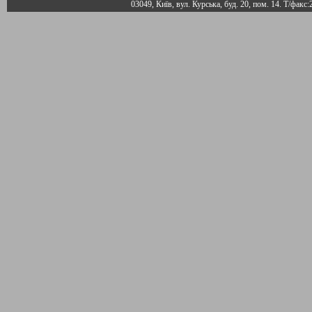
03049, Київ, вул. Курська, буд. 20, пом. 14. Т/факс: