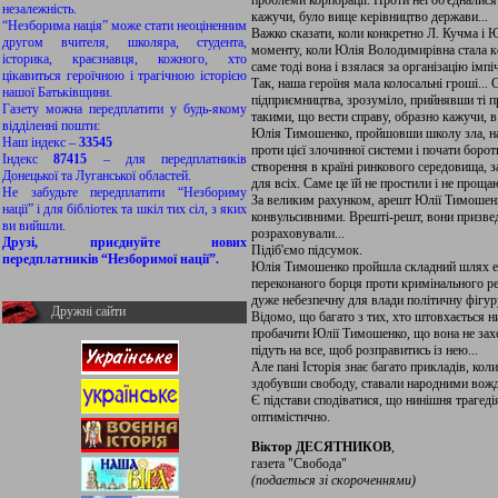
проблеми корпорації. Проти неї об'єдналися в
незалежність.
кажучи, було вище керівництво держави...
“Незборима нація” може стати неоціненним
Важко сказати, коли конкретно Л. Кучма і
другом вчителя, школяра, студента,
моменту, коли Юлія Володимирівна стала к
історика, краєзнавця, кожного, хто
саме тоді вона і взялася за організацію імп
цікавиться героїчною і трагічною історією
Так, наша героїня мала колосальні гроші...
нашої Батьківщини.
підприємництва, зрозуміло, прийнявши ті п
Газету можна передплатити у будь-якому
такими, що вести справу, образно кажучи, в
відділенні пошти:
Юлія Тимошенко, пройшовши школу зла, нал
Наш індекс –
33545
проти цієї злочинної системи і почати борот
Індекс
87415
– для передплатників
створення в країні ринкового середовища, з
Донецької та Луганської областей.
для всіх. Саме це їй не простили і не прощаю
Не забудьте передплатити “Незбориму
За великим рахунком, арешт Юлії Тимошенко 
нації” і для бібліотек та шкіл тих сіл, з яких
конвульсивними. Врешті-решт, вони призведу
ви вийшли.
розраховували...
Друзі, приєднуйте нових
Підіб'ємо підсумок.
передплатників “Незборимої нації”.
Юлія Тимошенко пройшла складний шлях евол
переконаного борця проти кримінального ре
дуже небезпечну для влади політичну фігуру
Дружні сайти
Відомо, що багато з тих, хто штовхається н
пробачити Юлії Тимошенко, що вона не захо
підуть на все, щоб розправитись із нею...
Але пані Історія знає багато прикладів, ко
здобувши свободу, ставали народними вожд
Є підстави сподіватися, що нинішня трагед
оптимістично.
Віктор ДЕСЯТНИКОВ
,
газета "Свобода"
(подається зі скороченнями)