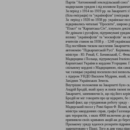
Партія "Автономний земледільський союз" (з
мадярським урядом і під впливом Будапешту
За період з 1914 по 1919 рр. на Закарпатті 
(біла еміграція) та "українофіли" (еміграці
За період з 1920 по 1938 рр. українське по
відкривались читальні "Просвіти", широко р
"Пласт" та "Карпатська Січ", існувало декіл
Не дрімали і русофіли, підтримувані уряд
впливу "українофілів" та "москофілів" на с
вчителів станом на 1938 р. - 1248 українсь
Під постійним тиском населення Закарпаття
автономію "Підкарпатській Русі". Керівника
міністри - Ю. Ревай, Є. Бачинський, С. Фен
Мадярщина і Польща, підтримувані Італією
Карпатської України в кордони Угорщини. По
спільному кордоні з Мадярщиною, ніж сама 
час галицькі українці посилили свої визвольн
з лідером УНДО Василем Мудрим, який, зок
Західних Українських Земель.
Внутрішнє положення на Закарпатті було скл
Андрій Бродій, який зразу ж повів таємні 
Закарпатті, запевняючи їх, що під його кер
Бродій не міг говорити про це відкрито, бо
Інший факт, що утруднював роботу уряду - 
Мадярський посол у Римі барон Ф. Вілані, в
міністра закордонних справ, графа Галлеаца
цих терористів, з яких 4000 включено до арм
припиняли своїх кривавих акцій аж до берез
Празькому уряду вдалося розкрити підривну
заарештовано у Празі. Того ж дня уряд пішо