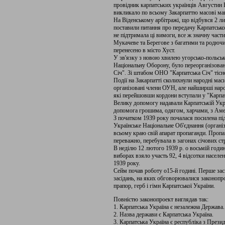
провідник карпатських українців Августин
викликало по всьому Закарпаттю масові ман
На Віденському арбітражі, що відбувся 2 л
поставили питання про передачу Карпатськ
не підтримала ці вимоги, все ж значну част
Мукачеве та Берегове з багатими та родюч
перенесено в місто Хуст.
У зв'язку з новою хвилею угорсько-польськ
Національну Оборону, було переорганізован
Січ". Зі штабом ОНО "Карпатська Січ" тіс
Події на Закарпатті сколихнули народні мас
організовані члени ОУН, але найширші наро
які перейшовши кордони вступали у "Карпат
Велику допомогу надавали Карпатській Украї
допомога грошима, одягом, харчами, з Амери
З початком 1939 року почалася посилена пі
Українське Національне Об'єднання (організа
всьому краю свій апарат пропаганди. Пропа
переважно, перебувала в загонах січових стр
В неділю 12 лютого 1939 р. о восьмій годи
виборах взяло участь 92, 4 відсотки насел
1939 року.
Сейм почав роботу о15-й годині. Перше за
засідань, на яких обговорювалися законопро
прапор, герб і гімн Карпатської України.
Повністю законопроект виглядав так:
1. Карпатська Україна є незалежна Держава.
2. Назва держави є Карпатська Україна.
3. Карпатська Україна є республіка з През