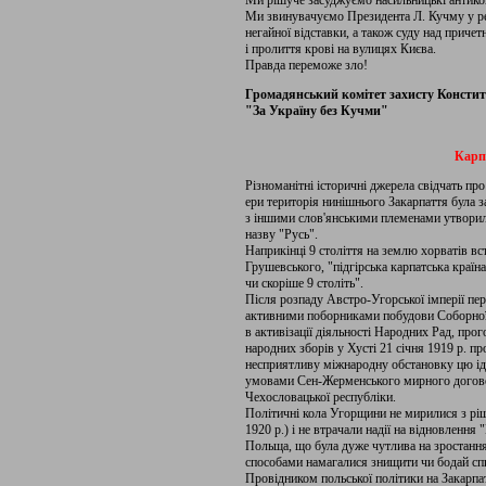
Ми рішуче засуджуємо насильницькі антикон
Ми звинувачуємо Президента Л. Кучму у ре
негайної відставки, а також суду над приче
і пролиття крові на вулицях Києва.
Правда переможе зло!
Громадянський комітет захисту Констит
"За Україну без Кучми"
Карп
Різноманітні історичні джерела свідчать про
ери територія нинішнього Закарпаття була за
з іншими слов'янськими племенами утворили
назву "Русь".
Наприкінці 9 століття на землю хорватів в
Грушевського, "підгірська карпатська країн
чи скоріше 9 століть".
Після розпаду Австро-Угорської імперії пе
активними поборниками побудови Соборної
в активізації діяльності Народних Рад, про
народних зборів у Хусті 21 січня 1919 р. п
несприятливу міжнародну обстановку цю іде
умовами Сен-Жерменського мирного договор
Чехословацької республіки.
Політичні кола Угорщини не мирилися з рі
1920 р.) і не втрачали надії на відновлення
Польща, що була дуже чутлива на зростання
способами намагалися знищити чи бодай спи
Провідником польської політики на Закарпат