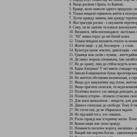
4. Якщо росіяни і брати, то Каїнові.
5. Краще, коли сваволя одного придушує св
6. Тільки нещасні оцінюють життя в кілограм
7. Лучче кривду чинити, ніж кривду терпіти
8. Яка трагедія росіян - з окупантів перет
9. Сину, чи не запізно ти взявся виховувати
10. Вилаявся, ніби висповідався: настільки 
11. "Ні" жінки торує до неї битий шлях.
12. Тільки невдахи шукають еталон за межа
13. Життя нації - у дії, безсмертя - у слові.
14. Культура пахне землею, цивілізація - см
15. Границя між своїм і чужим - життєдайна
16. Де панує мораль споживача, там загибель
17. Не до храму, лиш до стійла ведуть шля
18. Бідна Америка! У неї навіть стандарт пе
19. Інколи й націоналізм буває пролетарськ
20. Не життєві обставини визначальні, а спр
21. Якщо дух пануватиме над тілом, життєв
22. Якщо прагнеш оплесків, ти недосконали
23. Політика малого зла завжди доводить д
24. Пізнаєш історію - пізнаєш сучасних свої
25. Для маси апокаліпсис - нещастя, для дов
26. Диявол спокушає до свободи. Тому й так
27. Не стели там, де не збираєшся падати.
28. Не підганяй того, хто спішить.
29. Росія справді має історичну місію. Пон
30. Кожна нація має свою правду.
31. Ненависть посилює ворога, насмішка - д
32. Вищий тип жертви Богам - самопожертв