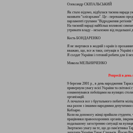
Олександр СКІПАЛЬСЬКИЙ
Як стало відомо, відбулася таємна нарада у
називати "олігархами". Це - переважно пре
парламенті групами "Відродження регіонів"
На таємній нараді найбільш впливові симп
утримати владу - незалежно від подальшої 
Кость БОНДАРЕНКО
Я не звертався в жодній з країн із проханн
вважаю, що, все ж таки, ситуація в Україні 
Я солдат України і готовий робити для її не
Микола МЕЛЬНИЧЕНКО
Репресії в ден
9 березня 2001 р., в день народження Тараса
привернули увагу всієї України та світової
ознаменувався побоїщами на вулицях столи
організацій.
А почалося все з брутального побиття мілі
яка разом з іншими народними депутатами 
Кобзарю.
Коли на допомогу жінці прийшли студенти, ч
працівники правоохоронних органів, інкримін
подальшому загостренню ситуації на вулиця
Звертаємо увагу на те, що до пам'ятника Та
депутати України Тарас Стецьків, Йосип Він