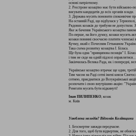
основі патріотизму.
2. Реєстрове козацтво має бути військово-
висувати кандидатів до всіх органів влади.
3. Держава мусить поновити споконвічне пр
На останній Раді, що відбулася у Тернополі, 
Рядових козаків до трибуни не допустили. 
Яке ж бачення Українського козацтва паном
По-перше, на його думку, козаки мусять ак
козаки повинні своєчасно платити членські 
Кучму, який є Почесним Гетьманом Українс
Така схема розвитку козацтва І. Біласа.
Ще була одна "принципова позиція" І. Біласа
і тим не сяде на одній підлозі оправлятися...
Закінчилась Велика Рада, як і попередні, в
Українське козацтво втрачає ще один, третій
Тим часом на Раді сотні імені князя Святос
сотнею, приєднатися до Всеукраїнської акці
розпочати і свою внутрішню акцію: "Українс
Ренегати мусять бути відкинуті!
Іван ПИЛИПЕНКО
, козак
м. Київ
Улюблена мелодія? Відгомін Коліївщини
1. Безсмертне завжди передчасне.
2. Для того, щоб бути відвертим, не обов'я
3. Народ існує тільки під час війни. Під час