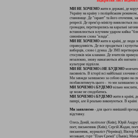
Відкритий лист недобиткі
МИ НЕ ХОЧЕМО
жити в державі, де кору
Україну на країну з поліцейським режимом, 
становище. Де "ґарант" та його оточення, за
репресії. Де прем'єр-міністр виявляється 
громадян, перетворились на каральні загони
встановлюється влучним ударом кийка "блю
синонімом слова "влада".
МИ НЕ ХОЧЕМО
жити в країні, де люди з
справедливість. Де все продається і купується
виборців, слово і думка. Де ЗМІ перетворюю
стосунків між кланами. Де вчителів примуш
незалежно, знову намагаються або вигнати за
культурне підпілля.
МИ НЕ ХОЧЕМО і НЕ БУДЕМО
мовчати.
пасивність. В історії всі найбільші злочини 
Ми завжди залишаємо за собою право на своб
позбавлятимуть цього - то ми залишаємо з
МИ ХОЧЕМО і БУДЕМО
вільно мислити,
це може не сподобатись.
МИ ХОЧЕМО і БУДЕМО
жити в країні, д
папері, але й реально виконуються. В країн
Ми заявляємо
- для цього нинішній прези
відставку.
Олесь Доній, політолог (Київ); Юрій Андру
поет, письменник (Київ); Сергій Жадан, пое
письменник, журналіст (Чернівці); Віктор 
музикант, гурт "Плач Єремії" (Львів); Мих