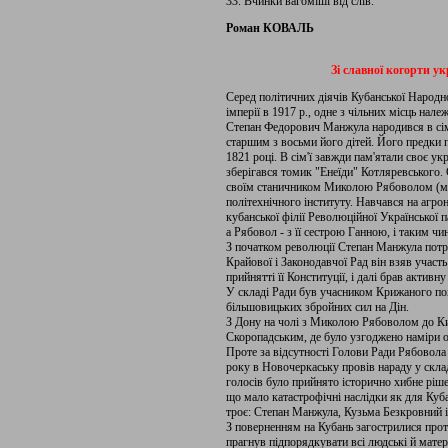
33. Вчинки вагоміші від слів.
Роман КОВАЛЬ
Зі славної когорти у
Серед політичних діячів Кубанської Народно
імперії в 1917 р., одне з чільних місць нал
Степан Федорович Манжула народився в сім'ї
старшим з восьми його дітей. Його предки 
1821 році. В сім'ї завжди пам'ятали своє ук
зберігався томик "Енеїди" Котляревського. 
своїм станичником Миколою Рябоволом (ма
політехнічного інституту. Навчався на агро
кубанської філії Революційної Української
а Рябовол - з її сестрою Ганною, і таким чи
З початком революції Степан Манжула потра
Крайової і Законодавчої Рад він взяв участ
прийнятті її Конституції, і далі брав активн
У складі Ради був учасником Крижаного по
більшовицьких збройних сил на Дін.
З Дону на чолі з Миколою Рябоволом до Киє
Скоропадським, де було узгоджено наміри о
Проте за відсутності Голови Ради Рябовола
року в Новочеркаську провів нараду у склад
голосів було прийнято історично хибне ріш
що мало катастрофічні наслідки як для Куба
троє: Степан Манжула, Кузьма Безкровний і
З поверненням на Кубань загострилися прот
прагнув підпорядкувати всі людські й матер