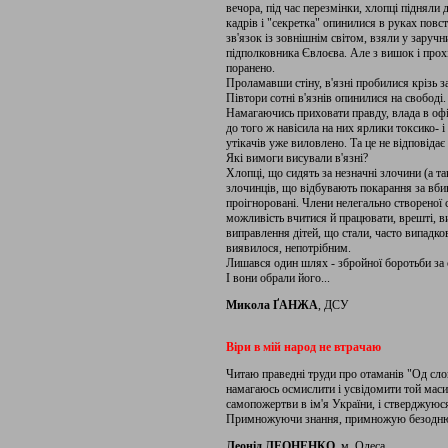
вечора, під час перезмінки, хлопці підняли 
кадрів і "секретка" опинилися в руках повс
зв'язок із зовнішнім світом, взяли у заруч
підполковника Євлоєва. Але з вишок і прохід
поранено.
Проламавши стіну, в'язні пробилися крізь з
Півтори сотні в'язнів опинилися на свободі.
Намагаючись приховати правду, влада в офі
до того ж навісила на них ярлики токсико- 
утікачів уже виловлено. Та це не відповідає 
Які вимоги висували в'язні?
Хлопці, що сидять за незначні злочини (а т
злочинців, що відбувають покарання за вбив
проігноровані. Члени нелегально створеної
можливість вчитися й працювати, врешті, вип
виправлення дітей, що стали, часто випадко
виявилося, непотрібним.
Лишався один шлях - збройної боротьби за св
І вони обрали його...
Микола ҐАНЖА
, ДСУ
Віри в мій народ не втрачаю
Читаю праведні труди про отаманів "Од слова
намагаюсь осмислити і усвідомити той масив
самопожертви в ім'я України, і стверджуюся 
Примножуючи знання, примножую безодню пе
Леонід ЛЕОНЕНКО
, м. Одеса