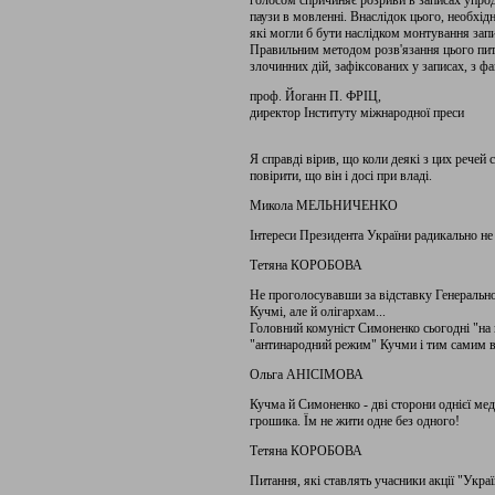
голосом спричиняє розриви в записах упродо
паузи в мовленні. Внаслідок цього, необх
які могли б бути наслідком монтування запис
Правильним методом розв'язання цього пит
злочинних дій, зафіксованих у записах, з ф
проф. Йоганн П. ФРІЦ,
директор Інституту міжнародної преси
Я справді вірив, що коли деякі з цих речей 
повірити, що він і досі при владі.
Микола МЕЛЬНИЧЕНКО
Інтереси Президента України радикально не 
Тетяна КОРОБОВА
Не проголосувавши за відставку Генерально
Кучмі, але й олігархам...
Головний комуніст Симоненко сьогодні "на к
"антинародний режим" Кучми і тим самим в
Ольга АНІСІМОВА
Кучма й Симоненко - дві сторони однієї меда
грошика. Їм не жити одне без одного!
Тетяна КОРОБОВА
Питання, які ставлять учасники акції "Укра