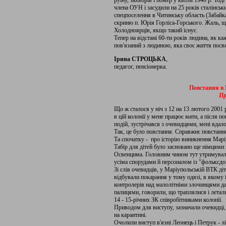
руїну, захворів і помер у квітні 1940 р. Тод
члена ОУН і засудили на 25 років сталінсь
спецпоселення в Читинську область (Забайк
скриню п. Юрія Горліса-Горського. Жаль, що
Холодноярців, якщо такий існує.
Тепер на відстані 60-ти років людина, як ка
пов'язаний з людиною, яка своє життя посв
Ірина СТРОЦЬКА
,
педагог, пенсіонерка.
Повстання в 
Пр
Що ж сталося у ніч з 12 на 13 лютого 2001
в цій колонії у мене працює мати, а після 
подій, зустрічався з очевидцями, мені вдал
Так, це було повстання. Справжнє повстання
Та спочатку - про історію виникнення Марі
Табір для дітей було засновано ще німцями 
Освенцима. Головним чином тут утримувалис
усіма спорудами й персоналом із "фольксдо
Зі слів очевидців, у Маріупольській ВТК ді
відбували покарання у тому одязі, в якому ї
контролерів над малолітніми злочинцями да
палицями, говорили, що траплялися і леталь
14 - 15-річних ЗК співробітниками колонії.
Приводом для виступу, зазначали очевидці,
на карантині.
Очолили виступ в'язні Леонець і Петрук - лі