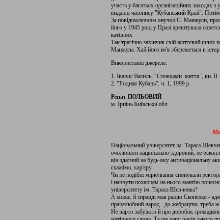
участь у багатьох організаційних заходах з
виданні часопису "Кубанський Край". Потім
За повідомленням онучки С. Манжули, проф
його у 1945 році у Празі арештувала советс
катівнях.
Так трагічно закінчив свій життєвий шлях п
Манжула. Хай його ім'я збережеться в істо
Використанні джерела:
1. Іванис Василь, "Стежками життя", кн. II
2. "Родная Кубань", ч. 1, 1999 р.
Ренат ПОЛЬОВИЙ
м. Ірпінь Київської обл.
Ма
Національний університет ім. Тараса Шевчен
очолювати національно здоровий, не оскопл
він здатний на будь-яку антинаціональну ак
скажімо, кар'єру.
Чи не подібні міркування спонукали ректор
і напнути похапцем на нього мантію почесн
університету ім. Тараса Шевченка?
А може, й справді мав рацію Скопенко - адж
працелюбний народ - до жебрацтва, треба ж
Не варто забувати й про доробок громадяни
матірного слова. Та ще пару років такого пре