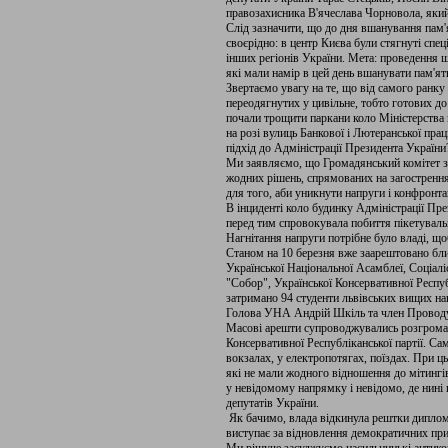
правозахисника В'ячеслава Чорновола, який
Слід зазначити, що до дня вшанування пам'
своєрідно: в центр Києва були стягнуті спеці
інших регіонів України. Мета: проведення 
які мали намір в цей день вшанувати пам'ят
Звертаємо увагу на те, що від самого ранку
переодягнутих у цивільне, тобто готових до
почали трощити паркани коло Міністерства 
на розі вулиць Банкової і Лютеранської пра
підхід до Адміністрації Президента України
Ми заявляємо, що Громадянський комітет за
жодних рішень, спрямованих на загострення 
для того, аби уникнути напруги і конфронта
В інциденті коло будинку Адміністрації Пр
перед тим спровокувала побиття пікетуваль
Нагнітання напруги потрібне було владі, що
Станом на 10 березня вже заарештовано бли
Української Національної Асамблеї, Соціаліс
"Собор", Української Консервативної Республ
затримано 94 студенти львівських вищих на
Голова УНА Андрій Шкіль та член Проводу 
Масові арешти супроводжувались розгромам
Консервативної Республіканської партії. Сам
вокзалах, у електропотягах, поїздах. При ц
які не мали жодного відношення до мітингів 
у невідомому напрямку і невідомо, де нині
депутатів України.
Як бачимо, влада відкинула рештки диплома
виступає за відновлення демократичних при