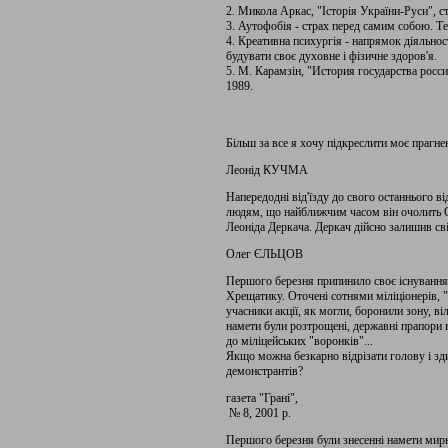
2. Микола Аркас, "Історія України-Руси", ст
3. Аутофобія - страх перед самим собою. Те
4. Креативна психургія - напрямок діяльнос
будувати своє духовне і фізичне здоров'я.
5. М. Карамзін, "История государства россий
1989.
Більш за все я хочу підкреслити моє прагнен
Леонід КУЧМА
Напередодні від'їзду до свого останнього 
людям, що найближчим часом він очолить Сл
Леоніда Деркача. Деркач дійсно залишив свій
Олег ЄЛЬЦОВ
Першого березня припинило своє існування 
Хрещатику. Оточені сотнями міліціонерів, 
учасники акції, як могли, боронили зону, ві
намети були розтрощені, державні прапори в
до міліцейських "воронків"...
Якщо можна безкарно відрізати голову і зд
демонстрантів?
газета "Грані",
№ 8, 2001 р.
Першого березня були знесенні намети мир