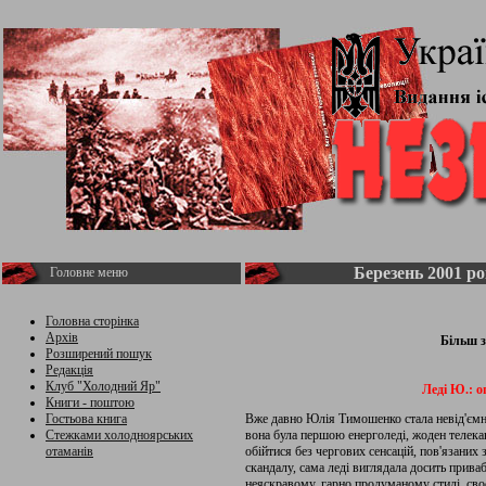
Березень 2001 р
Головне меню
Головна сторінка
Архів
Більш з
Розширений пошук
Редакція
Клуб "Холодний Яр"
Леді Ю.: о
Книги - поштою
Гостьова книга
Вже давно Юлія Тимошенко стала невід'єм
Стежками холодноярських
вона була першою енерголеді, жоден телека
отаманів
обійтися без чергових сенсацій, пов'язаних з
скандалу, сама леді виглядала досить прива
неяскравому, гарно продуманому стилі, своє