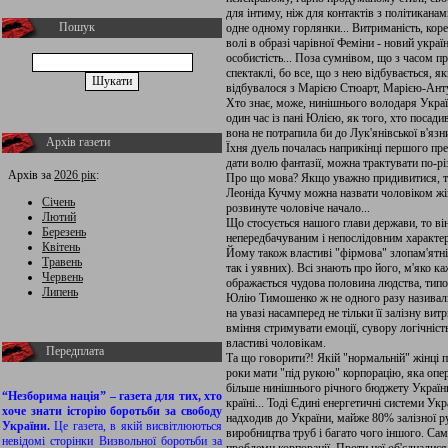
для інтиму, ніж для контактів з політикана
Пошук
одне одному горлянки... Витриманість, корект
волі в образі чарівної Феміни - новий укра
особистість... Поза сумнівом, що з часом пр
спектаклі, бо все, що з нею відбувається, я
відбувалося з Марією Стюарт, Марією-Ант
Хто знає, може, нинішнього володаря Укра
один час із пані Юлією, як того, хто посади
вона не потрапила би до Лук'янівської в'язни
Архів газети
Їхня дуель почалась наприкінці першого пр
дати волю фантазії, можна трактувати по-рі
Архів за
2026 рік
:
Про що мова? Якщо уважно придивитися, то
Леоніда Кучму можна назвати чоловіком жін
Січень
розвинуте чоловіче начало...
Лютий
Що стосується нашого глави держави, то ві
Березень
непередбачуваним і непослідовним характер
Квітень
Йому також властиві "фірмова" злопам'ятніс
Травень
так і уявних). Всі знають про його, м'яко к
Червень
ображається чудова половина людства, типо
Липень
Юлію Тимошенко ж не одного разу називал
на увазі насамперед не тільки її залізну вит
вміння стримувати емоції, сувору логічніст
властиві чоловікам.
Передплата
Та що говорити?! Якій "нормальній" жінці пі
роки мати "під рукою" корпорацію, яка оп
більше нинішнього річного бюджету України
“Незборима нація” – газета для тих, хто
країні... Тоді Єдині енергетичні системи Ук
хоче знати історію боротьби за свободу
надходив до України, майже 80% залізної ру
України.
Це газета, в якій висвітлюються
виробництва труб і багато чого іншого. С
невідомі сторінки Визвольної боротьби за