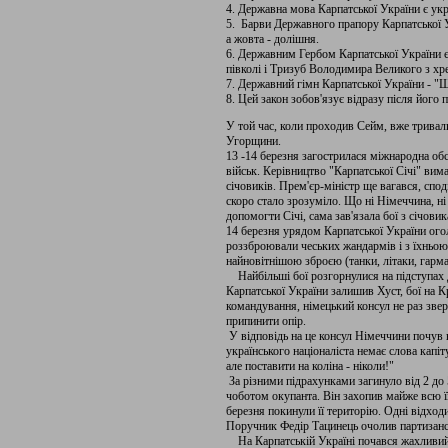
4. Державна мова Карпатської України є укр
5. Барви Державного прапору Карпатської У
а жовта - долішня.
6. Державним Гербом Карпатської України є
півколі і Тризуб Володимира Великого з хр
7. Державний гімн Карпатської України - "Щ
8. Цей закон зобов'язує відразу після його 
У той час, коли проходив Сейм, вже тривал
Угорщини.
13 -14 березня загострилася міжнародна об
військ. Керівництво "Карпатської Січі" ви
січовиків. Прем'єр-міністр ще вагався, сп
скоро стало зрозуміло. Що ні Німеччина, ні
допомогти Січі, сама зав'язала бої з січови
14 березня урядом Карпатської України ого
роззброювали чеських жандармів і з їхньою
найновітнішою зброєю (танки, літаки, гарма
Найбільші бої розгорнулися на підступах д
Карпатської України залишив Хуст, бої на 
командування, німецький консул не раз зве
припинити опір.
У відповідь на це консул Німеччини почув 
українського націоналіста немає слова кап
але поставити на коліна - ніколи!"
За різними підрахунками загинуло від 2 до 
чоботом окупанта. Він захопив майже всю ї
березня покинули її територію. Одні відход
Поручник Федір Тацинець очолив партизансь
На Карпатській Україні почався жахливий 