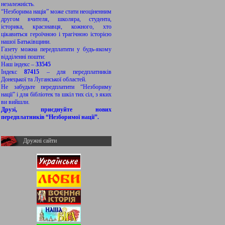
незалежність.
“Незборима нація” може стати неоціненним
другом вчителя, школяра, студента,
історика, краєзнавця, кожного, хто
цікавиться героїчною і трагічною історією
нашої Батьківщини.
Газету можна передплатити у будь-якому
відділенні пошти:
Наш індекс –
33545
Індекс
87415
– для передплатників
Донецької та Луганської областей.
Не забудьте передплатити “Незбориму
нації” і для бібліотек та шкіл тих сіл, з яких
ви вийшли.
Друзі, приєднуйте нових
передплатників “Незборимої нації”.
Дружні сайти