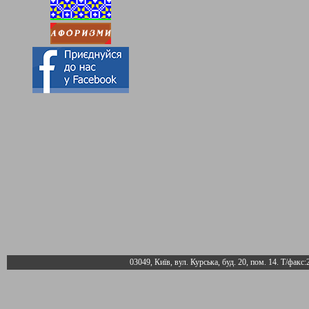
03049, Київ, вул. Курська, буд. 20, пом. 14. Т/факс: