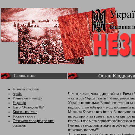
Остап Кіндрачук 
Головне меню
Головна сторінка
Архів
Читаю, читаю, читаю, дорогий пане Романе!
Розширений пошук
у категорії “Архів газети”! Читаю розсипа
Редакція
України на шпальтах Вашої неповторної газ
Клуб "Холодний Яр"
відомості про кобзарів – моїх побратимів п
Книги - поштою
Михайла Коваля і всіх інших. Зі зворушенн
Гостьова книга
нагоду прочитав і свої власні спогади про 
Стежками холодноярських
газети – і про мого дорогого кобзарського
отаманів
Романе, за можливість відчути себе причетн
ж назвою зокрема!!!
А щодо мого життя-буття, то я, як і раніш