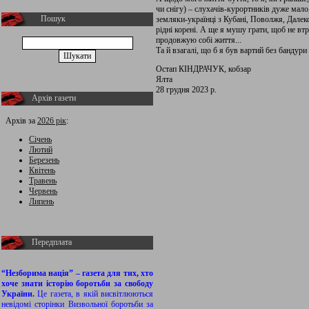
чи снігу) – слухачів-курортників дуже мало
Пошук
земляки-українці з Кубані, Поволжя, Далек
рідні корені. А ще я мушу грати, щоб не вт
продовжую собі життя...
Та й взагалі, що б я був вартий без бандур
Остап КІНДРАЧУК, кобзар
Ялта
28 грудня 2023 р.
Архів газети
Архів за
2026 рік
:
Січень
Лютий
Березень
Квітень
Травень
Червень
Липень
Передплата
“Незборима нація” – газета для тих, хто
хоче знати історію боротьби за свободу
України.
Це газета, в якій висвітлюються
невідомі сторінки Визвольної боротьби за