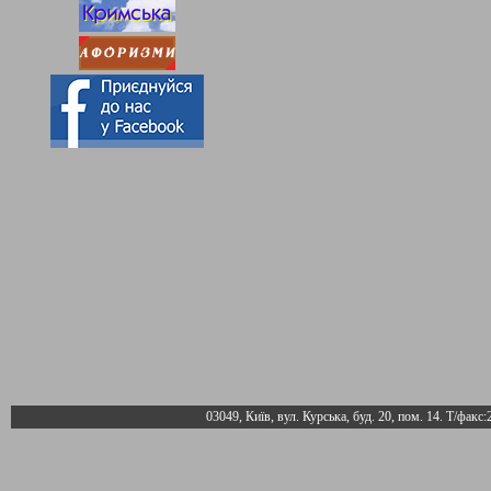
03049, Київ, вул. Курська, буд. 20, пом. 14. Т/факс: