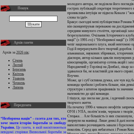
молодого автора, не поділяли його погляді
Пошук
гострих публікацій секретаря теоретичного 
прониклива інтуїція не підвела Коваля і “
слова та ідеї».
Бракує сьогодні мені публіцистики Романа М
він сконцентрував переважно на дослідженні
середини минулого століття, організації захо
безрезультатно. Очільник Історичного клуб
нації” (з 1991-го) і “Незборимої нації” (з 
Архів газети
чепіг національного плуга, який невтомно ор
Годі й перерахувати його творчий доробок: 8
Архів за
2026 рік
:
альманахах, наукових збірниках, історичних
діаспори, автор кількох циклів популярних 
Січень
кіносценаріїв, організатор сотень акцій і зах
Лютий
Народжений у Горлівці на Донбасі, лікар за
Березень
здавалося би, не властивій для нього справ
Квітень
Влучно.
Травень
Може, це і суб’єктивна думка, але чув від 
Червень
команда зробили і роблять більше, ніж деякі
Липень
структури з штатом працівників та значним
належністю до цієї команди.
І тішуся, що звела нас доля, і вдячний сво
творчого життя.
Передплата
На початку 1990-х чимало неофітів запричас
ОУН і УПА, політв’язнів, черпали з творів
Стецька… Але більшість із них спалахнули, я
“Незборима нація” – газета для тих, хто
звернули на манівці. Лише деякі й далі во
хоче знати історію боротьби за свободу
наполегливо розчищають завали і буреломи 
України.
Це газета, в якій висвітлюються
поколінь. Серед цих небагатьох і Роман Ков
невідомі сторінки Визвольної боротьби за