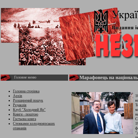
Марафонець на націонал
Головне меню
Головна сторінка
Архів
1
Розширений пошук
ю
Редакція
Т
Клуб "Холодний Яр"
м
Книги - поштою
н
Гостьова книга
С
Стежками холодноярських
1
отаманів
ф
“
т