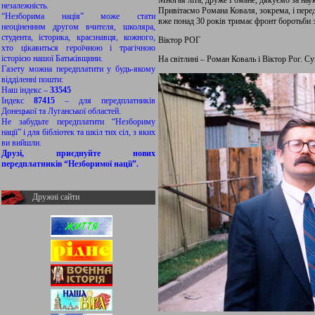
Многая літа, друже Романе, дякуємо за наук
незалежність.
Привітаємо Романа Коваля, зокрема, і пере
“Незборима нація” може стати
вже понад 30 років тримає фронт боротьби з
неоціненним другом вчителя, школяра,
студента, історика, краєзнавця, кожного,
Віктор РОГ
хто цікавиться героїчною і трагічною
історією нашої Батьківщини.
На світлині – Роман Коваль і Віктор Рог. Су
Газету можна передплатити у будь-якому
відділенні пошти:
Наш індекс –
33545
Індекс
87415
– для передплатників
Донецької та Луганської областей.
Не забудьте передплатити “Незбориму
нації” і для бібліотек та шкіл тих сіл, з яких
ви вийшли.
Друзі, приєднуйте нових
передплатників “Незборимої нації”.
Дружні сайти