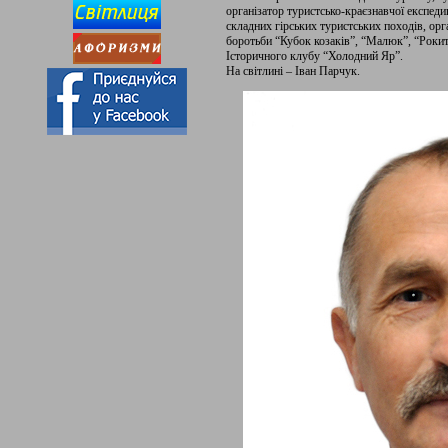
організатор туристсько-краєзнавчої експеди
складних гірських туристських походів, орг
боротьби “Кубок козаків”, “Малюк”, “Рокитн
Історичного клубу “Холодний Яр”.
На світлині – Іван Парчук.