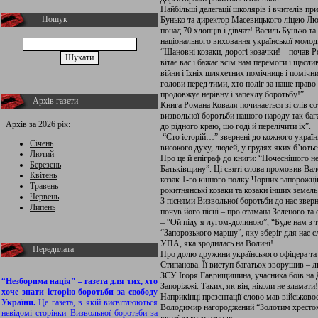
Найбільші делегації школярів і вчителів п
Пошук
Бунько та директор Масевицького ліцею Л
понад 70 хлопців і дівчат! Василь Бунько 
національного виховання української молоді
“Шановні козаки, дорогі козачки! – почав 
вітає вас і бажає всім нам перемоги і щаслив
війни і їхніх шляхетних помічниць і помічн
голови перед тими, хто поліг за наше право
продовжує нерівну і запеклу боротьбу!”
Архів газети
Книга Романа Коваля починається зі слів 
визвольної боротьби нашого народу так баг
Архів за
2026 рік
:
до рідного краю, що годі й перелічити їх”.
“Сто історій…” звернені до кожного українц
Січень
високого духу, людей, у грудях яких б’ють
Лютий
Про це й епіграф до книги: “Почеснішого не
Березень
Батьківщину”. Ці святі слова промовив Вал
Квітень
козак 1-го кінного полку Чорних запорожці
Травень
рокитнянські козаки та козаки інших земель
Червень
З піснями Визвольної боротьби до нас звер
Липень
почув його пісні – про отамана Зеленого та
– “Ой піду я лугом-долиною”, “Буде нам з 
“Запорозького маршу”, яку зберіг для нас с
УПА, яка зродилась на Волині!
Передплата
Про долю дружини українського офіцера та 
Стипанова. Її виступ багатьох зворушив – 
ЗСУ Ігоря Гаврищишина, учасника боїв на Д
“Незборима нація” – газета для тих, хто
Запоріжжі. Таких, як він, ніколи не зламати!
хоче знати історію боротьби за свободу
Наприкінці презентації слово мав військо
України.
Це газета, в якій висвітлюються
Володимир нагороджений “Золотим хрестом”
невідомі сторінки Визвольної боротьби за