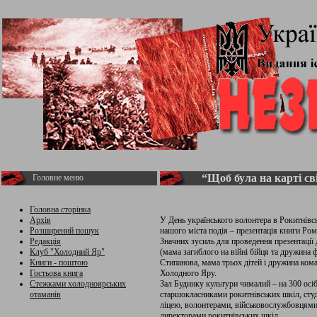
“Щоб була на карті св
Головне меню
Головна сторінка
Архів
У День українського волонтера в Рокитнівс
Розширений пошук
нашого міста подія – презентація книги Ром
Редакція
Значних зусиль для проведення презентації 
Клуб "Холодний Яр"
(мама загиблого на війні бійця та дружина
Книги - поштою
Стипанова, мама трьох дітей і дружина ком
Гостьова книга
Холодного Яру.
Стежками холодноярських
Зал Будинку культури чималий – на 300 осіб
отаманів
старшокласниками рокитнівських шкіл, сту
ліцею, волонтерами, військовослужбовцями,
директорами рокитнівських шкіл.