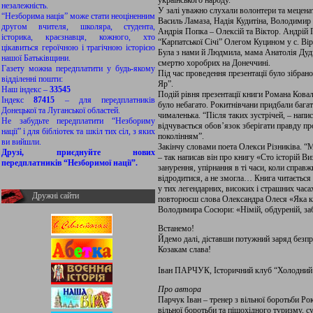
українського народу.
незалежність.
У залі уважно слухали волонтери та мецена
“Незборима нація” може стати неоціненним
Василь Ламаза, Надія Кудитіна, Володимир 
другом вчителя, школяра, студента,
Андрія Попка – Олексій та Віктор. Андрій
історика, краєзнавця, кожного, хто
“Карпатської Січі” Олегом Куцином у с. Вір
цікавиться героїчною і трагічною історією
Була з нами й Людмила, мама Анатолія Дуди
нашої Батьківщини.
смертю хоробрих на Донеччині.
Газету можна передплатити у будь-якому
Під час проведення презентації було зібра
відділенні пошти:
Яр”.
Наш індекс –
33545
Подій рівня презентації книги Романа Ковал
Індекс
87415
– для передплатників
було небагато. Рокитнівчани придбали багат
Донецької та Луганської областей.
чималенька. “Після таких зустрічей, – напи
Не забудьте передплатити “Незбориму
відчувається обов’язок зберігати правду пр
нації” і для бібліотек та шкіл тих сіл, з яких
поколінням”.
ви вийшли.
Закінчу словами поета Олекси Різниківа.
“Ма
Друзі, приєднуйте нових
– так написав він про книгу «Сто історій В
передплатників “Незборимої нації”.
занурення, упірнання в ті часи, коли справж
відродитися, а не змогла… Книга читається л
у тих легендарних, високих і страшних часа
Дружні сайти
повторюєш слова Олександра Олеся «Яка кра
Володимира Сосюри: «Німій, обдуреній, заби
Встанемо!
Йдемо далі, діставши потужний заряд безпр
Козакам слава!
Іван ПАРЧУК, Історичний клуб “Холодний
Про автора
Парчук Іван – тренер з вільної боротьби Р
вільної боротьби та пішохідного туризму, су