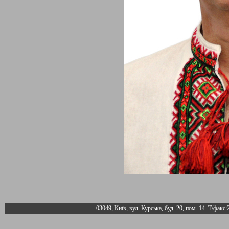
03049, Київ, вул. Курська, буд. 20, пом. 14. Т/факс: