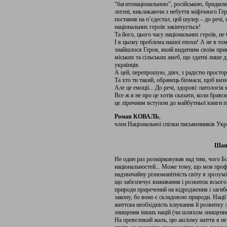
“багатонаціональною”, російською, бридкома
легені, викликаючи з небуття міфічного Гер
поставив на п’єдестал, цей шулер – до речі,
національних героїв закінчується!
Та його, цього часу національних героїв, не
І в цьому проблема нашої епохи! А не в том
знайшлося Героя, який видатним своїм при
міських та сільських амеб, що здатні лише 
українців.
А цей, перепрошую, діяч, з радістю просторі
Та хто ти такий, обранець біомаси, щоб визн
Але це емоції... До речі, здорові: патологія 
Все ж я не про це хотів сказати, коли бравс
це ліричним вступом до майбутньої книги п
Роман КОВАЛЬ
,
член Національної спілки письменників Укр
Шано
Не один раз розмірковував над тим, чого Б
національностей... Може тому, що моя проф
надзвичайну різноманітність світу я зрозу
що забезпечує виживання і розвиток всього
природи приречений на відродження і загиб
закону, бо воно є складовою природи. Нації
життєва необхідність існування й розвитку
знищення інших націй (чи шляхом знищення
На превеликий жаль, цю аксіому життя я н