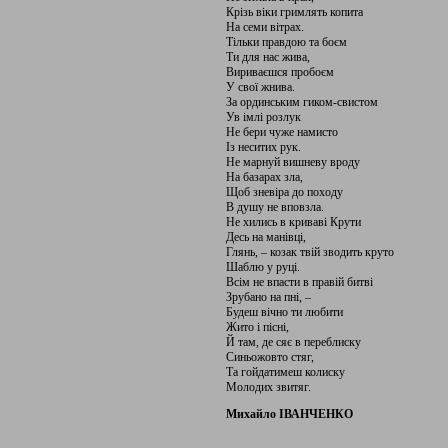
Крізь віки гримлять копита
На семи вітрах.
Тільки правдою та боєм
Ти для нас жива,
Вириваєшся пробоєм
У свої жнива.
За ординським гиком-свистом
Ув імлі розлук
Не бери чуже намисто
Із неситих рук.
Не марнуй вишневу вроду
На базарах зла,
Щоб зневіра до походу
В душу не вповзла.
Не хились в криваві Крути
Десь на манівці,
Глянь, – козак твій зводить круто
Шаблю у руці.
Всім не впасти в правій битві
Зрубано на пні, –
Будеш вічно ти любити
Жито і пісні,
Й там, де сяє в переблиску
Синьожовто стяг,
Та гойдатимеш колиску
Молодих звитяг.
Михайло ІВАНЧЕНКО