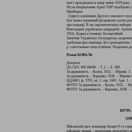
якої і приєдналися в кінці липня 1919 року.
Після інтернування Армії УНР перебував у
Щипйорно.
Один із керівників Другого зимового похо
був тяжко поранений (розривною кулею роз
три операції. В час парламентських виборів
Ковельщині українських кандидатів. Арешт
1924, Луцька в’язниця). Безпартійний.
Закінчив Українську господарську академію
здобувши фах інженера. Без громадянства. 
р. совєтськими спецслужбами. Подальша до
Роман КОВАЛЬ
Джерела
ДА СБУ, ФП 69840. – Т. 2. – А. 309.
За державність. – Каліш, 1932. – Збірник 3.
За державність. – Варшава, 1938. – Збірник 
ЦДАВО, ф. 3795, оп. 1, спр. 1691. Арк. 1 – 
ФОТО! За державність. – Каліш, 1932. – Збі
ФОТО! За державність. – Варшава, 1938. – З
ШУРА-Б
(189
Військовий діяч; командир батареї 9-го гарма
військове звання – прапорщик-артилерист ро