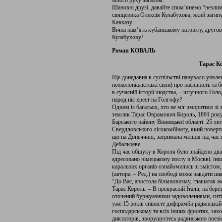
білого руху загалом.
Шановні друзі, давайте спом’янемо “незлим
священика Олексія Кулабухова, який загину
Кавказу.
Вічна пам’ять кубанському патріоту, друго
Кулабухову!
Роман КОВАЛЬ
Тарас Ко
Ще донедавна в суспільстві панувало уявле
неоколоніалістські сили) про пасивність та 
в сучасній історії людства, – штучного Гол
народ ніc хрест на Голгофу?
Одним із багатьох, хто не міг змиритися з
земляк Тарас Оврамович Король, 1891 рок
Барського району Вінницької області. 25 лют
Свердловського лісокомбінату, який поверта
що на Донеччині, затримала міліція під час 
Дебальцеве.
Під час обшуку в Короля було знайдено два
адресовано німецькому послу в Москві, ін
каральних органів ознайомились зі змістом
(автора. – Ред.) на свободі може завдати ш
“До Вас, апостола більшовизму, глашатая жо
Тарас Король. – В прекрасній Італії, на берез
оточений буржуазними задоволеннями, ситіс
уже 15 років співаєте дифірамби радянській 
господарському та всіх інших фронтах, зах
диктаторів, зворушуєтесь радянською поезі