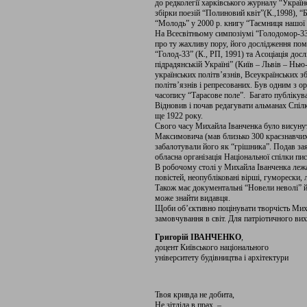
до редколегії харківського журналу “Україн
збірки поезій “Полиновий квіт”(К.,1998), “
“Молодь” у 2000 р. книгу “Таємниця нашої
На Всесвітньому симпозіумі “Голодомор-3
про ту жахливу пору, його дослідження пом
“Голод-33” (К., РП, 1991) та Асоціація дос
підрадянській Україні” (Київ – Львів – Нью-
українських політв’язнів, Всеукраїнських з
політв’язнів і репресованих. Був одним з о
часопису “Тарасове поле”. Багато публікув
Відновив і почав редагувати альманах Спіл
ще 1922 року.
Свого часу Михайла Іванченка було висунут
Максимовича (мав близько 300 краєзнавчих 
забалотували його як “грішника”. Подав за
обласна організація Національної спілки пи
В робочому столі у Михайла Іванченка лежа
повістей, неопубліковані вірші, гуморески,
Також має документальні “Новели неволі” й
може знайти видавця.
Щоби об’єктивно поцінувати творчість Михай
замовчування в світ. Для патріотичного ви
Григорій ІВАНЧЕНКО
,
доцент Київського національного
університету будівництва і архітектури
Твоя кривда не добита,
Не зітліла в прах, –