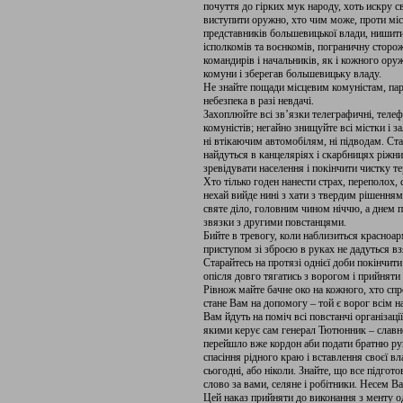
почуття до гірких мук народу, хоть искру с
виступити оружно, хто чим може, проти місц
представників большевицької влади, нишити 
ісполкомів та воєнкомів, пограничну сторож
командирів і начальників, як і кожного оруж
комуни і зберегав большевицьку владу.
Не знайте пощади місцевим комуністам, пар
небезпека в разі невдачі.
Захоплюйте всі зв’язки телеграфичні, телефо
комуністів; негайно знищуйте всі містки і за
ні втікаючим автомобілям, ні підводам. Стар
найдуться в канцеляріях і скарбницях ріжни
зревідувати населення і покінчити чистку те
Хто тілько годен нанести страх, переполох
нехай вийде нині з хати з твердим рішення
святе діло, головним чином ніччю, а днем 
звязки з другими повстанцями.
Бийте в тревогу, коли наблизиться красноар
приступом зі зброєю в руках не дадуться вз
Старайтесь на протязі однієї доби покінчи
опісля довго тягатись з ворогом і прийняти 
Рівнож майте бачне око на кожного, хто спро
стане Вам на допомогу – той є ворог всім на
Вам йдуть на поміч всі повстанчі організаці
якими керує сам генерал Тютюнник – славне 
перейшло вже кордон аби подати братню рук
спасіння рідного краю і вставлення своєї вл
сьогодні, або ніколи. Знайте, що все підгото
слово за вами, селяне і робітники. Несем В
Цей наказ прийняти до виконання з менту од