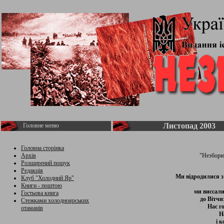
Листопад 2003
Головне меню
Головна сторінка
Архів
"Незбори
Розширений пошук
Редакція
Ми відродилися з
Клуб "Холодний Яр"
Книги - поштою
ми виссали
Гостьова книга
до Вітчи
Стежками холодноярських
Нас г
отаманів
Н
і к