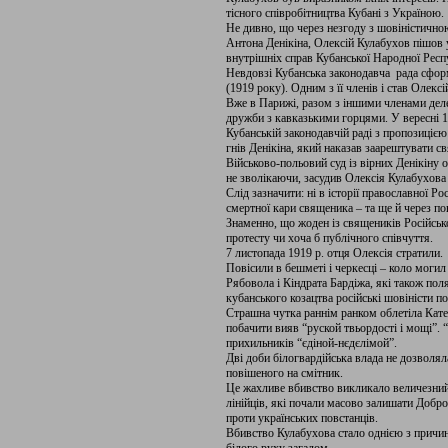
тісного співробітництва Кубані з Україною.
Не дивно, що через незгоду з шовіністичн
Антона Денікіна, Олексій Кулабухов пішов у
внутрішніх справ Кубанської Народної Респ
Невдовзі Кубанська законодавча рада сфор
(1919 року). Одним з її членів і став Олекс
Вже в Парижі, разом з іншими членами делег
дружби з кавказькими горцями. У вересні 1
Кубанській законодавчій раді з пропозиціє
гнів Денікіна, який наказав заарештувати с
Військово-польовий суд із вірних Денікіну 
не зволікаючи, засудив Олексія Кулабухова 
Слід зазначити: ні в історії православної Рос
смертної кари священика – та ще й через по
Знаменно, що жоден із священиків Російськ
протесту чи хоча б публічного співчуття.
7 листопада 1919 р. отця Олексія стратили.
Повісили в бешметі і черкесці – коло моги
Рябовола і Кіндрата Бардіжа, які також поля
кубанського козацтва російські шовіністи по
Страшна чутка раннім ранком облетіла Кат
побачити вияв “руской твьордості і мощі”. 
прихильників “єдіной-нєдєлімой”.
Дві доби білогвардійська влада не дозволял
повішеного на смітник.
Це жахливе вбивство викликало величезний 
лінійців, які почали масово залишати Добро
проти українських повстанців.
Вбивство Кулабухова стало однією з причин 