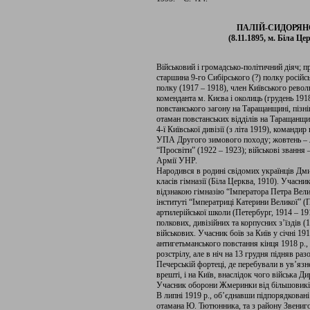
ПАЛІЙ-СИДОРЯНС
(8.11.1895, м. Біла Це
Військовий і громадсько-політичний діяч; пр
старшина 9-го Сибірського (?) полку російсь
полку (1917 – 1918), член Київського рево
коменданта м. Києва і околиць (грудень 191
повстанського загону на Таращанщині, пізні
отаман повстанських відділів на Таращанщин
4-ї Київської дивізії (з літа 1919), команд
УПА Другого зимового походу; жовтень – ли
“Просвіти” (1922 – 1923); військові звання 
Армії УНР.
Народився в родині свідомих українців Дми
класів гімназії (Біла Церква, 1910). Учасник
відзнакою гімназію “Імператора Петра Вели
інституті “Імператриці Катерини Великої” (
артилерійської школи (Петербург, 1914 – 191
полкових, дивізійних та корпусних з’їздів (1
військових. Учасник боїв за Київ у січні 191
антигетьманського повстання кінця 1918 р.,
розстрілу, але в ніч на 13 грудня підняв 
Печерській фортеці, де перебували в ув’язн
врешті, і на Київ, внаслідок чого війська Ди
Учасник оборони Жмеринки від більшовиків
В липні 1919 р., об’єднавши підпорядковані
отамана Ю. Тютюнника, та з району Звениго