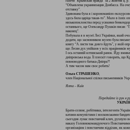
газети “Крымская правда” за 2 жовтня ц. р. 
“Объявлена украинизация Донбасса. На оче
отставку”.
Здивована була я і корономанією екскурсово
здєсь била царіца такая-то”. Мало в їхніх о
низькопоклонства перед усякими бенкендор
останнього, ще Олександр Пушкін писав: “П
наконец”.
Побувала я в музеї Лесі Українки, який оч
додати, що засновником музею була письме
книгу “А листи так довго йдуть”, у якій оп
що Лесин дух увійшов у всіх працівників м
І ось останній ялтинський ранок. Йду вмиват
дніпровська вода. Її плескіт говорить, що 
повноводного батька-Дніпра?!
А тим часом нам своє робить!
Ольга СТРАШЕНКО
,
член Національної спілки письменників Укр
Ялта – Київ
Передайте із рук в рук
УКРАЇ
Брати-селяне, робітники, інтелегенти Україн
катами-комуністами і московськими бандитам
сьогодня лунає повстанчий клич, рухнуло все
наказу Головнокомандуючого Повстанчими 
організаціям і повстанчим відділам, як кожн