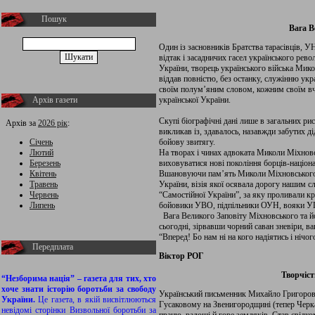
Пошук
Вага В
Один із засновників Братства тарасівців, У
відтак і засадничих гасел українського рево
України, творець українського війська Мико
віддав повністю, без останку, служінню укр
своїм полум’яним словом, кожним своїм вч
Архів газети
української України.
Скупі біографічні дані лише в загальних р
Архів за
2026 рік
:
викликав із, здавалось, назавжди забутих д
Січень
бойову звитягу.
Лютий
На творах і чинах адвоката Миколи Міхновс
Березень
виховуватися нові покоління борців-націонал
Квітень
Вшановуючи пам’ять Миколи Міхновського,
Травень
України, візія якої осявала дорогу нашим с
Червень
“Самостійної України”, за яку проливали кр
Липень
бойовики УВО, підпільники ОУН, вояки 
Вага Великого Заповіту Міхновського та йо
сьогодні, зірвавши чорний саван зневіри, в
“Вперед! Бо нам ні на кого надіятись і нічог
Передплата
Віктор РОГ
Творчіст
“Незборима нація” – газета для тих, хто
хоче знати історію боротьби за свободу
Український письменник Михайло Григорович
України.
Це газета, в якій висвітлюються
Гусаковому на Звенигородщині (тепер Черка
невідомі сторінки Визвольної боротьби за