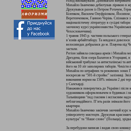
голод виснажували. Допомагало витримати
Михайло Іванченко дебютував лірикою в жу
Друкувався разом із Петром Ротачем, Гер
Біленком, Василем Онуфрієнком, Йосипом
Веретенченком, Ганною Черінь. Спізнався 
націоналістичну літературу в сусідні табор
заочному курсі українознавства Українсько
Чехословаччина).
1 травня 1945 р. частини польського генерал
в’язнів арбайттабору. Та невдовзі довелося 
велосипедах добралися до м. Плауена під Че
застали.
Регіон зайняла совєцька армія і Михайла м
Дрездена, біля озера Балатон в Угорщині, в
військовий трибунал за антисталінські та ан
його на 10 літ заполярних таборів. Чекісти 
Михайла по штрафних та режимних зонах ГУ
воскресав на “501-й стройкє” залізниці. Зві
виконання норми на 150% знімали 2 дні те
у Салехарді.
Наважився повернутись до України і після 
художником-оформлювачем в будинках і пал
Тальнівщини “под ґласним і нєґласним надзо
неблагонадійного. П’ять разів знімали його
квартири.
Михайло Іванченко закінчив заочний курс 
університету мистецтв. Друкував краєзнавч
культура” та “Наше слово” (Польща), зрідка 
За перебудови написав і видав свою книжку 