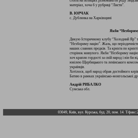
стоїть на позиціях різноманіття роду людськ
матеріал, хоча б у рубриці “Листи”.
В. ЮРЧАК
с. Дублянка на Харківщині
Якби “Незбориму
Дякую Історичному клубу “Холодний Яр” т
“Незбориму націю”. Жаль, що періодичність
наших славних предків. Та крихта по крихті 
сторінок минулого. Якби “Незбориму націю”
хоч крапля гордості за свій народ і він би 
ювілею Щербицького та ленінського комсомо
українців.
Хотілося, щоб народ обрав достойного кері
Батию в рамках українсько-монгольської д
Андрій РИБАЛКО
Сумська обл.
03049, Київ, вул. Курська, буд. 20, пом. 14. Т/факс: