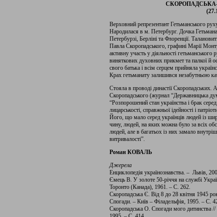
СКОРОПАДСЬКА-К
(27.
Верховний репрезентант Гетьманського руху
Народилася в м. Петербург. Дочка Гетьман
Петербурзі, Берліні та Флоренції. Талановит
Павла Скоропадського, графині Марії Монтре
активну участь у діяльності гетьманського р
виняткових духовних прикмет та палкої й о
свого батька і всім серцем прийняла україн
Крах гетьманату залишився незабутньою кат
Стояла в проводі династії Скоропадських. А
Скоропадського (журнал “Державницька думка
“Розпорошений стан українства і брак серед
лицарськості, справжньої ідейності і патріо
Його, що мало серед українців людей із ш
чину, людей, на яких можна було за всіх о
людей, але в багатьох із них замало внутрі
витривалості”.
Роман КОВАЛЬ
Джерела
Енциклопедія українознавства. – Львів, 2000
Ємець В. У золоте 50-річчя на службі Укра
Торонто (Канада), 1961. – С. 262.
Скоропадська Є. Від 8 до 28 квітня 1945 ро
Спогади. – Київ – Філадельфія, 1995. – С. 4
Скоропадська О. Спогади мого дитинства //
1995. – С. 414.