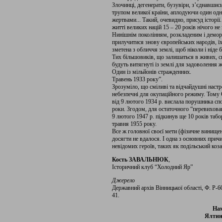
Злочинці, дегенерати, бузувіри, з’єднавшис
трупом великої країни, аплодуючи один од
жертвами... Такий, очевидно, присуд історії
житті великих націй 15 – 20 років нічого не 
Нинішнім поколінням, розкладеним і деморал
прилучитися знову європейських народів, ї
зметена з обличчя землі, щоб ніколи і ніде 
Тих більшовиків, що залишаться в живих, сп
будуть витягнуті із землі для задоволення 
Один із мільйонів стражденних.
Травень 1933 року”.
Зрозуміло, що сміливі та відчайдушні наст
небезпечні для окупаційного режиму. Тому
від 9 лютого 1934 р. вислала порушника сп
роки. Згодом, для остаточного “перевихов
9 лютого 1947 р. підкинув ще 10 років таб
травня 1955 року.
Все ж головної своєї мети (фізичне винищен
досягти не вдалося. І одна з основних при
невідомих героїв, таких як подільський коз
Кость ЗАВАЛЬНЮК
,
Історичний клуб “Холодний Яр”
Джерело
Державний архів Вінницької області, Ф. Р-6023
41.
Нам
Ялтин