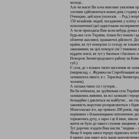
молоді...
Але чи маєте Ви хоча невелике уявлення про
злочини здійснюються кожен день і годину 
Очевидно, цей шум (оплесків. – Ред.) потр
150 мільйонів людей, посаджених у клітку 
психопатичної ідеї садистським експеримен
А чи не приходила Вам коли-небудь думка з
будь-яке село України, тільки без помпи і а
обличчя жахливої, вражаючої дійсності. Діз
країна; як тут померлих із голоду не ховаю
закопаними; як цілі померлі сім’ї тижнями л
віддати землі; як тут у багатьох і багатьох
Неморож Звенигородського району на Київщи
губ.)
Є села, де з кількох тисяч населення не за
(наприклад, с. Журавка на Старобільщині кол
залишилось нікого; в с. Тарасівці Звенигор
чоловік).
А скільки таких сіл і хуторів...
Ви би побачили, як зруйновані села України
залишились живими, як всі залякані і терори
безнадійно і дивляться на майбутнє... як ст
законність жорстоко розправляються з бідн
Монгольське іго, що тривало 200 років, тир
порівняно з більшовицькою витонченою десп
торкаючись духу, а зараз і це й інше, ніколи
життя не було до такого ступеня знецінене, я
Тут доречно згадати Ваш вислів “людина – ц
Якщо б чорна завіса терору піднялась хоча б
б паперу для опису всіх жахів комуністичн