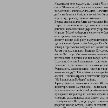
Насамперед хочу сказати, що й досі в Ялті
свята “Лесина осінь”, на якому яскраво пока
письменники, зокрема Алла Диба, Валентина
де б я не бувала в Ялті, чи в музеї Лесі Укр
борозенці, прокладеній просвітниками.
Велике значення для Ялти, що там живе й 
Нирко. Я тричі мала нагоду розмовляти з ни
репетиції його капели бандуристок у Кримсь
Нирком “Музей кобзарства Криму та Кубані
один одному на прощання.
Зазначу, що ще 1956 року, відбувши табірни
ідеологічною зброєю стане бандура. Освоїв ц
кобзаря горить вогонь музичного натхнення,
Разом із письменниками Василем Скуратівс
школи № 15 з українською мовою навчання.
розташована на вулиці, яка теж гордо несе ц
Школа ім. Степана Руданського – коштовна 
талановиті діти свідомих ялтинських україн
Руданського, святкові панно, численні учнів
немає переводу”, “Образ батька в народній пі
оберіг)”, “Ніби я отруївся самотністю (про
“На Батьківщині Кобзаря” та інші.
Зараз у цій школі навчається близько 400 ді
директор Оксана Ємельянова, – та на жаль, 
прагнуть навчати своїх дітей українською м
приїжджих, наприклад, із Західної України та
уявляєте, скільки доводиться бачити сліз, 
Перебуваючи в Ялті, як до рідного джерела
редактор Віктор Качула). Разом зі світлом 