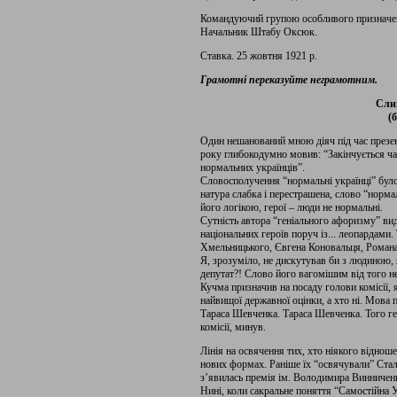
Командуючий групою особливого призначе
Начальник Штабу Оксюк.
Ставка. 25 жовтня 1921 р.
Грамотні переказуйте неграмотним.
Слим
(
Один нешанований мною діяч під час презен
року глибокодумно мовив: “Закінчується час
нормальних українців”.
Словосполучення “нормальні українці” було 
натура слабка і перестрашена, слово “норма
його логікою, герої – люди не нормальні.
Сутність автора “геніального афоризму” вид
національних героїв поруч із... леопардами
Хмельницького, Євгена Коновальця, Романа
Я, зрозуміло, не дискутував би з людиною,
депутат?! Слово його вагомішим від того н
Кучма призначив на посаду голови комісії, я
найвищої державної оцінки, а хто ні. Мова 
Тараса Шевченка. Тараса Шевченка. Того ге
комісії, минув.
Лінія на освячення тих, хто ніякого відно
нових формах. Раніше їх “освячували” Ста
з’явилась премія ім. Володимира Винниченк
Нині, коли сакральне поняття “Самостійна 