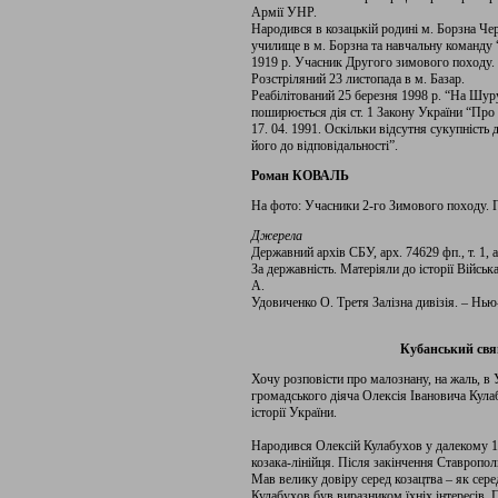
Армії УНР.
Народився в козацькій родині м. Борзна Чер
училище в м. Борзна та навчальну команду
1919 р. Учасник Другого зимового походу. 
Розстріляний 23 листопада в м. Базар.
Реабілітований 25 березня 1998 р. “На Шуру
поширюється дія ст. 1 Закону України “Про 
17. 04. 1991. Оскільки відсутня сукупність
його до відповідальності”.
Роман КОВАЛЬ
На фото: Учасники 2-го Зимового походу. 
Джерела
Державний архів СБУ, арх. 74629 фп., т. 1, а
За державність. Матеріяли до історії Військ
А.
Удовиченко О. Третя Залізна дивізія. – Нью-
Кубанський свя
Хочу розповісти про малознану, на жаль, в 
громадського діяча Олексія Івановича Кулаб
історії України.
Народився Олексій Кулабухов у далекому 18
козака-лінійця. Після закінчення Ставропол
Мав велику довіру серед козацтва – як серед
Кулабухов був виразником їхніх інтересів. П