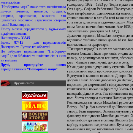
працю, радощі й горе земляків. Став свідко
незалежність.
голодоморі 1932 – 1933 рр. Тоді в муках за
“Незборима нація” може стати неоціненним
Оля і дід – Софрон Рябенький. Порятував р
другом вчителя, школяра, студента,
було завербувався, ухиляючись від колгоспу
історика, краєзнавця, кожного, хто
єдиною поживою в хаті (бо коні також гину
цікавиться героїчною і трагічною історією
готувався до вступу в художню школу. Мал
нашої Батьківщини.
яким батько навчив його читати. Але 1938 р
Газету можна передплатити у будь-якому
заарештувало і розстріляло НКВД.
відділенні пошти:
Долаючи перепони, Михайло поступив до аг
Наш індекс –
33545
вдовиною хлібиною пішки долав 18 км. Кол
Індекс
87415
– для передплатників
вантажником на цукроварні.
Донецької та Луганської областей.
“Син враґа народа” з юних літ захоплювався
Не забудьте передплатити “Незбориму
отамана Сокола. Писав про напівголодне жи
нації” і для бібліотек та шкіл тих сіл, з яких
палацу, де розміщувався технікум, збереже
ви вийшли.
книг. Чимало з них переніс до свого села.
Друзі, приєднуйте нових
Юнак дуже рано відчув опіку стукачів. Йш
передплатників “Незборимої нації”.
гумористичні вірші про совєтську дійсність.
Відступав із колоною юнаків за Дніпро. По 
добром і зник. Колона добралася до Черкас,
Дружні сайти
впросився до формованої з відступаючих ро
гвинтівки та й поїхав на фронт під Умань. 
неподалік рідного села, Так він опинився в
полі. Читав хлопцям листівки Похідної гру
Розповсюджував твори Михайла Грушевськ
Влітку 1942 р. був вивезений до Німеччини
заводу. Були затримані. Зазнали катувань у
фашизму міг підвести Михайла до страти. Х
арбайттабору цегельні в селищі Шаррель (
кар’єру знущався над втікачами. Була задум
покалічився під час виробничої аварії. 12-т