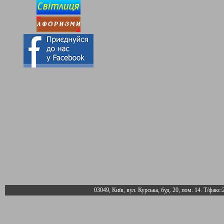
03049, Київ, вул. Курська, буд. 20, пом. 14. Т/факс: