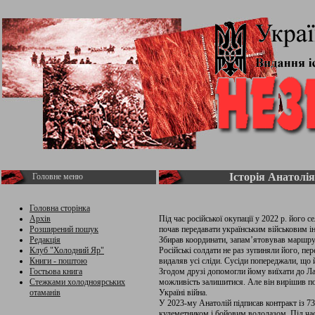
Історія Анатолі
Головне меню
Головна сторінка
Архів
Під час російської окупації у 2022 р. його 
Розширений пошук
почав передавати українським військовим ін
Редакція
Збирав координати, запам’ятовував маршрут
Клуб "Холодний Яр"
Російські солдати не раз зупиняли його, пе
Книги - поштою
видаляв усі сліди. Сусіди попереджали, що 
Гостьова книга
Згодом друзі допомогли йому виїхати до Лат
Стежками холодноярських
можливість залишитися. Але він вирішив по
отаманів
Україні війна.
У 2023-му Анатолій підписав контракт із 7
кулеметником і бойовим водолазом. Під час