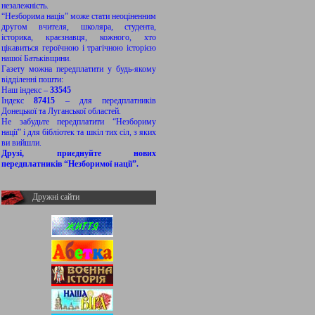
незалежність.
“Незборима нація” може стати неоціненним
другом вчителя, школяра, студента,
історика, краєзнавця, кожного, хто
цікавиться героїчною і трагічною історією
нашої Батьківщини.
Газету можна передплатити у будь-якому
відділенні пошти:
Наш індекс –
33545
Індекс
87415
– для передплатників
Донецької та Луганської областей.
Не забудьте передплатити “Незбориму
нації” і для бібліотек та шкіл тих сіл, з яких
ви вийшли.
Друзі, приєднуйте нових
передплатників “Незборимої нації”.
Дружні сайти