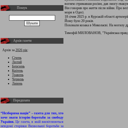
вогнем стримавши росіян, дав змогу еваку
Пошук
Він говорив про життя після війни. Про вес
моря в Одесі.
18 січня 2025 р. в Курській області артиле
Йому було 20 років.
Поховали козака в Миколаєві. На могилу др
Тимофій МИЛОВАНОВ, “Українська правд
Архів газети
Архів за
2026 рік
:
Січень
Лютий
Березень
Квітень
Травень
Червень
Липень
Передплата
“Незборима нація” – газета для тих, хто
хоче знати історію боротьби за свободу
України.
Це газета, в якій висвітлюються
невідомі сторінки Визвольної боротьби за