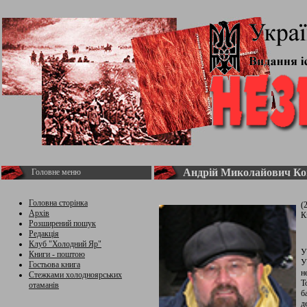
Андрій Миколайович Ко
Головне меню
Головна сторінка
(
Архів
К
Розширений пошук
Редакція
Клуб "Холодний Яр"
У
Книги - поштою
У
Гостьова книга
н
Стежками холодноярських
Т
отаманів
б
д