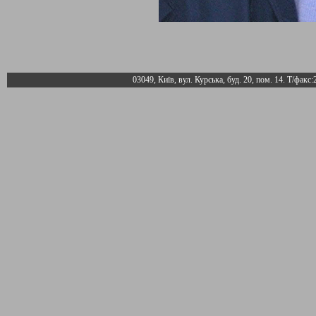
03049, Київ, вул. Курська, буд. 20, пом. 14. Т/факс: