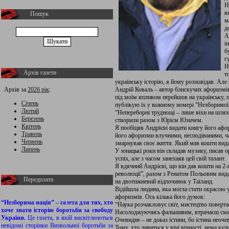
Н
в
Пошук
м
д
А
і
б
г
Н
Архів газети
т
українську історію, я йому розповідав. Але
Архів за
2026 рік
:
Андрій Коваль – автор блискучих афоризмів.
під моїм впливом перейшов на українську, п
Січень
публікую їх у кожному номері “Незборимої 
Лютий
“Непереборні труднощі – лише віхи на шлях
Березень
створили разом з Юрієм Юзичем.
Квітень
Я пообіцяв Андрієві видати книгу його аф
Травень
його афоризми влучними, несподіваними, ча
Червень
змарнував своє життя. Який мав кошти видат
Липень
У юнацькі роки він складав музику, писав о
успіх, але з часом занехаяв цей свій талант.
Я вдячний Андрієві, що він дав кошти на 2-
революції”, разом з Ренатом Польовим видав
Передплата
на двотижневий відпочинок у Таїланд.
Відійшла людина, яка могла стати окрасою ук
афоризмів. Ось кілька його думок:
“Незборима нація” – газета для тих, хто
“Наука розчакловує світ, мистецтво поверта
хоче знати історію боротьби за свободу
Насолоджуючись фальшивим, втрачаєш сма
України.
Це газета, в якій висвітлюються
Очевидне – не доказ істини, бо істина неоче
невідомі сторінки Визвольної боротьби за
Тому, хто дивиться у вічі вічності, нема куд