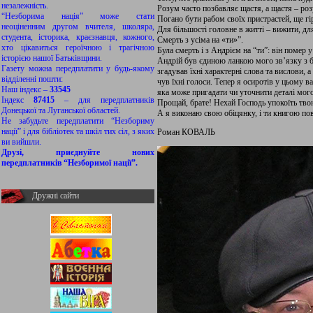
незалежність.
Розум часто позбавляє щастя, а щастя – роз
“Незборима нація” може стати
Погано бути рабом своїх пристрастей, ще г
неоціненним другом вчителя, школяра,
Для більшості головне в житті – вижити, дл
студента, історика, краєзнавця, кожного,
Смерть з усіма на «ти»”.
хто цікавиться героїчною і трагічною
Була смерть і з Андрієм на “ти”: він поме
історією нашої Батьківщини.
Андрій був єдиною ланкою мого зв’язку з б
Газету можна передплатити у будь-якому
згадував їхні характерні слова та вислови, а
відділенні пошти:
чув їхні голоси. Тепер я осиротів у цьому 
Наш індекс –
33545
яка може пригадати чи уточнити деталі мого
Індекс
87415
– для передплатників
Прощай, брате! Нехай Господь упокоїть тв
Донецької та Луганської областей.
А я виконаю свою обіцянку, і ти книгою по
Не забудьте передплатити “Незбориму
нації” і для бібліотек та шкіл тих сіл, з яких
Роман КОВАЛЬ
ви вийшли.
Друзі, приєднуйте нових
передплатників “Незборимої нації”.
Дружні сайти