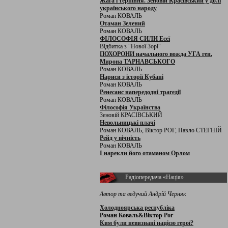
Жага і терпіння. Зеновій Красівський у долі
українського народу
Роман КОВАЛЬ
Отаман Зелений
Роман КОВАЛЬ
ФІЛОСОФІЯ СИЛИ Есеї
Відбитка з "Нової Зорі"
ПОХОРОНИ начального вожда УГА ген.
Мирона ТАРНАВСЬКОГО
Роман КОВАЛЬ
Нариси з історії Кубані
Роман КОВАЛЬ
Ренесанс напередодні трагедії
Роман КОВАЛЬ
Філософія Українства
Зеновій КРАСІВСЬКИЙ
Невольницькі плачі
Роман КОВАЛЬ, Віктор РОГ, Павло СТЕГНІЙ
Рейд у вічність
Роман КОВАЛЬ
І нарекли його отаманом Орлом
Радіопередача «Нація»
Автор та ведучий Андрій Черняк
Холодноярська республіка
Роман Коваль&Віктор Рог
Ким були невизнані нацією герої?