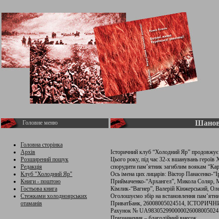
Шанов
Головне меню
Головна сторінка
Архів
Історичний клуб “Холодний Яр” продовжує с
Розширений пошук
Цього року, під час 32-х вшанувань героїв
Редакція
спорудити пам’ятник загиблим воякам “Карпа
Клуб "Холодний Яр"
Ось імена цих лицарів: Віктор Панасенко-“
Книги - поштою
Приймаченко-“Архангел”, Микола Соляр, М
Гостьова книга
Кімлик-“Вагнер”, Валерій Кінжерський, Ол
Стежками холодноярських
Оголошуємо збір на встановлення пам’ятник
отаманів
ПриватБанк, 26008005024514, IСТОРИЧ
Рахунок № UA9830529900000260080050245
Призначення – благодійний внесок.