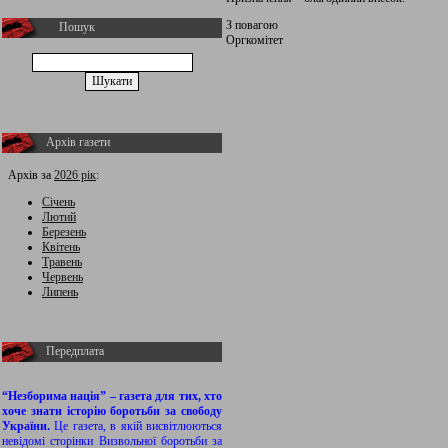
З повагою
Пошук
Оргкомітет
Архів газети
Архів за
2026 рік
:
Січень
Лютий
Березень
Квітень
Травень
Червень
Липень
Передплата
“Незборима нація” – газета для тих, хто
хоче знати історію боротьби за свободу
України.
Це газета, в якій висвітлюються
невідомі сторінки Визвольної боротьби за