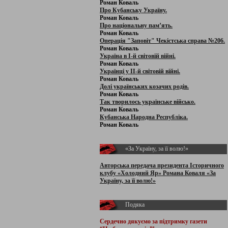
Роман Коваль
Про Кубанську Україну.
Роман Коваль
Про національну пам’ять.
Роман Коваль
Операція "Заповіт" Чекістська справа №206.
Роман Коваль
Україна в І-й світовій війні.
Роман Коваль
Українці у ІІ-й світовій війні.
Роман Коваль
Долі українських козачих родів.
Роман Коваль
Так творилось українське військо.
Роман Коваль
Кубанська Народна Республіка.
Роман Коваль
«За Україну, за її волю!»
Авторська передача президента Історичного
клубу «Холодний Яр» Романа Коваля «За
Україну, за її волю!»
Подяка
Сердечно дякуємо за підтримку
газети