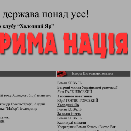
Історія Визвольних змагань
Роман КОВАЛЬ
Багряні жнива Української революції
Яків ГАЛЬЧЕВСЬКИЙ
щій точці Холодного Яру) плануємо
З воєнного нотатника
Юрій ГОРЛІС-ГОРСЬКИЙ
ександр Грачов-“Граф”, Андрій
Холодний Яр
авка-“Майор”, Володимир
Роман КОВАЛЬ
За волю і честь
ахунок:
Роман КОВАЛЬ
299.
Коли кулі співали
Упорядники Роман Коваль і Віктор Рог