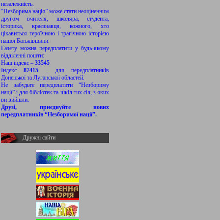
незалежність.
“Незборима нація” може стати неоціненним
другом вчителя, школяра, студента,
історика, краєзнавця, кожного, хто
цікавиться героїчною і трагічною історією
нашої Батьківщини.
Газету можна передплатити у будь-якому
відділенні пошти:
Наш індекс –
33545
Індекс
87415
– для передплатників
Донецької та Луганської областей.
Не забудьте передплатити “Незбориму
нації” і для бібліотек та шкіл тих сіл, з яких
ви вийшли.
Друзі, приєднуйте нових
передплатників “Незборимої нації”.
Дружні сайти