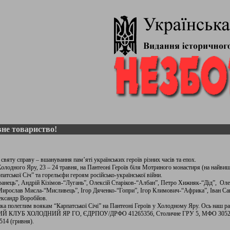
не товариство!
вяту справу – вшанування пам’яті українських героїв різних часів та епох.
 Холодного Яру, 23 – 24 травня, на Пантеоні Героїв біля Мотриного монастиря (на найви
тської Січ” та горельєфи героям російсько-української війни.
Іранець”, Андрій Кізімов-“Лугань”, Олексій Старіков-“Албан”, Петро Хижняк-“Дід”, Ол
ирослав Мисла-“Мисливець”, Ігор Дяченко-“Гопри”, Ігор Климович-“Африка”, Іван С
ександр Воробйов.
а полеглим воякам “Карпатської Січі” на Пантеоні Героїв у Холодному Яру. Ось наш р
НИЙ КЛУБ ХОЛОДНИЙ ЯР ГО, ЄДРПОУ/ДРФО 41265356, Столичне ГРУ 5, МФО 305
14 (гривня).