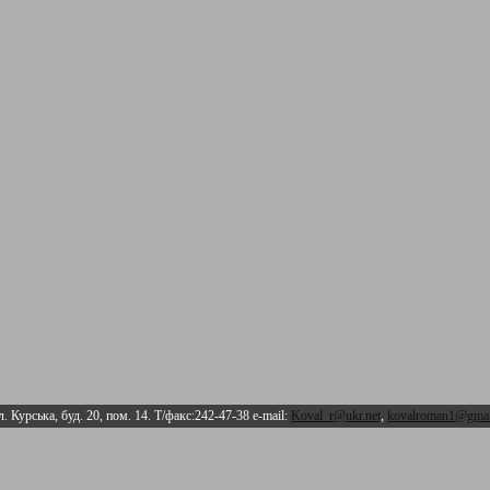
л. Курська, буд. 20, пом. 14. Т/факс:242-47-38 e-mail:
Koval_r@ukr.net
,
kovalroman1@gmai