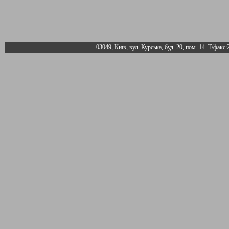
03049, Київ, вул. Курська, буд. 20, пом. 14. Т/факс: