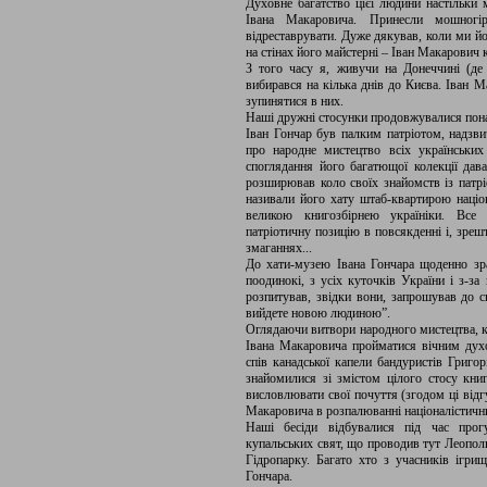
Духовне багатство цієї людини настільки 
Івана Макаровича. Принесли мошногір
відреставрувати. Дуже дякував, коли ми йо
на стінах його майстерні – Іван Макарович 
З того часу я, живучи на Донеччині (де
вибирався на кілька днів до Києва. Іван
зупинятися в них.
Наші дружні стосунки продовжувалися пона
Іван Гончар був палким патріотом, надзви
про народне мистецтво всіх українських
споглядання його багатющої колекції дава
розширював коло своїх знайомств із патр
називали його хату штаб-квартирою націо
великою книгозбірнею україніки. Все 
патріотичну позицію в повсякденні і, зреш
змаганнях...
До хати-музею Івана Гончара щоденно зр
поодинокі, з усіх куточків України і з-за
розпитував, звідки вони, запрошував до с
вийдете новою людиною”.
Оглядаючи витвори народного мистецтва, к
Івана Макаровича пройматися вічним духо
спів канадської капели бандуристів Григо
знайомилися зі змістом цілого стосу книг
висловлювати свої почуття (згодом ці відг
Макаровича в розпалюванні націоналістични
Наші бесіди відбувалися під час прогу
купальських свят, що проводив тут Леопол
Гідропарку. Багато хто з учасників ігри
Гончара.