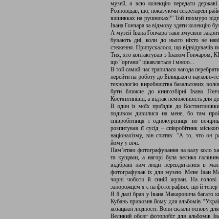
музей, а всю колекцію передати державі
Розповідав, що, показуючи секретареві рай
вишивках на рушниках?” Той похмуро відп
Івана Гончара за відмову здати колекцію б
А музей Івана Гончара таки змусили закрит
бувають дні, коли до нього ніхто не нав
стеження. Припускалося, що відвідувачів 
Тих, хто контактував з Іваном Гончаром, К
що “органи” цікавляться і мною...
В той самий час трапилася нагода перебрат
перейти на роботу до Білицького науково-т
технологію виробництва базальтових воло
бути ближче до книгозбірні Івана Гонч
Костянтинівці, а відтак неможливість для д
В один із моїх приїздів до Костянтинівки
подивом дивилися на мене, бо там про
співробітниця і однокурсниця по вечірн
розпитував її сусід – співробітник міськ
націоналізму, він спитав: “А то, что он р
йому у вічі.
Пам’ятаю фотографування на валу коло хат
та кущами, а нагорі була велика галявина
відібрані ним люди перевдягалися в мал
фотографував їх для музею. Мене Іван Ма
чорні чоботи й синій жупан. На голов
запорожцем я є на фотографіях, що й тепер з
Я й далі брав у Івана Макаровича багато к
Кубань привозив йому для альбомів “Україн
козацької людності. Вони склали основу для
Великий обсяг фоторобіт для альбомів Ів