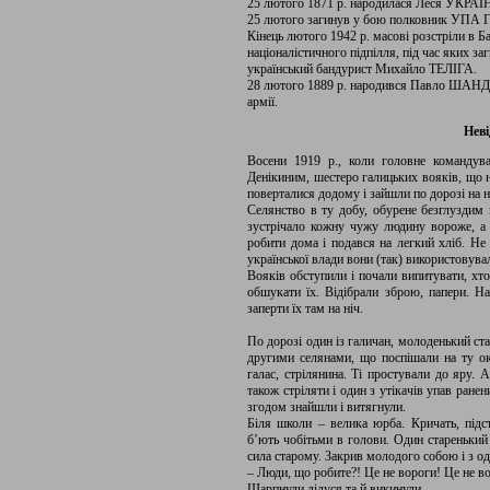
25 лютого 1871 р. народилася Леся УКРА
25 лютого загинув у бою полковник УПА
Кінець лютого 1942 р. масові розстріли в Б
націоналістичного підпілля, під час яких з
український бандурист Михайло ТЕЛІГА.
28 лютого 1889 р. народився Павло ШАНДР
армії.
Неві
Восени 1919 р., коли головне командува
Денікиним, шестеро галицьких вояків, що 
поверталися додому і зайшли по дорозі на ні
Селянство в ту добу, обурене безглуздим 
зустрічало кожну чужу людину вороже, а 
робити дома і подався на легкий хліб. Не
української влади вони (так) використовува
Вояків обступили і почали випитувати, хто
обшукати їх. Відібрали зброю, папери. На
заперти їх там на ніч.
По дорозі один із галичан, молоденький ст
другими селянами, що поспішали на ту ок
галас, стрілянина. Ті простували до яру. 
також стріляти і один з утікачів упав ране
згодом знайшли і витягнули.
Біля школи – велика юрба. Кричать, підс
б’ють чобітьми в голови. Один старенький
сила старому. Закрив молодого собою і з о
– Люди, що робите?! Це не вороги! Це не в
Шарпнули дідуся та й викинули.