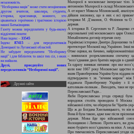
Малоросії в московське імперське тіло. 
незалежність.
автономію Малоросії в складі Московського 
“Незборима нація” може стати неоціненним
А от юрист Микола Міхновський, аналізуючи
другом вчителя, школяра, студента,
дійшов висновку, що в них є всі прикмет
історика, краєзнавця, кожного, хто
історики М. Д’яконов, О. Філіппов та О. 
цікавиться героїчною і трагічною історією
держав.
нашої Батьківщини.
А історики В. Сергеєвич та Р. Лащенко ст
Газету можна передплатити у будь-якому
персональної унії московського царя Олекс
відділенні пошти:
Михайловича договір втрачав силу.
Наш індекс –
33545
Українські історики Дмитро Дорошенко та І
Індекс
87415
– для передплатників
протекторат Московії над Україною. Інші 
Донецької та Луганської областей.
Отже оцінки, як бачимо, найрізноманітніші
Не забудьте передплатити “Незбориму
– виявилася розрекламована спочатку ц
нації” і для бібліотек та шкіл тих сіл, з яких
“возз’єднання двох братніх народів в єдиній
ви вийшли.
Та одразу виникає питання: про яке возз’є
Друзі, приєднуйте нових
коли вже 1667 року Московське царство п
передплатників “Незборимої нації”.
яким Правобережна Україна була віддана по
підтверджено т. зв. “вічним миром” між
віддавала Правобережну Україну з її п
Дружні сайти
католикам-полякам... Виходить, таки не про
Переяславської Ради...
Якби Переяславська угода справді була 
впродовж століть проводила б Москва п
військової еліти, чи обернула би “братів-укр
Що ж до Богдана Хмельницького, то він в
Вона й була такою, адже вже після пріснопа
держав. Мова йде про військовий союз
Волощиною і Литвою. Проти кого, ви думає
якою буцімто возз’єднались на віки. А заод
Про тимчасовість Переяславської угоди св