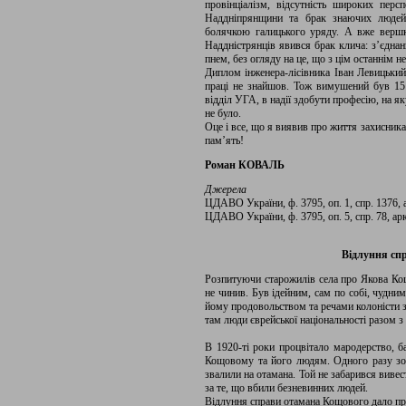
провінціалізм, відсутність широких персп
Наддніпрянщини та брак знаючих людей
болячкою галицького уряду. А вже вершк
Наддністрянців явився брак клича: з’єднан
пнем, без огляду на це, що з цім останнім н
Диплом інженера-лісівника Іван Левицьки
праці не знайшов. Тож вимушений був 15
відділ УГА, в надії здобути професію, на я
не було.
Оце і все, що я виявив про життя захисника
пам’ять!
Роман КОВАЛЬ
Джерела
ЦДАВО України, ф. 3795, оп. 1, спр. 1376, а
ЦДАВО України, ф. 3795, оп. 5, спр. 78, арк
Відлуння сп
Розпитуючи старожилів села про Якова Кощ
не чинив. Був ідейним, сам по собі, чудни
йому продовольством та речами колоністи з 
там люди єврейської національності разом з
В 1920-ті роки процвітало мародерство, б
Кощовому та його людям. Одного разу зовс
звалили на отамана. Той не забарився вивес
за те, що вбили безневинних людей.
Відлуння справи отамана Кощового дало про