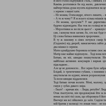
В його голосі відчувався і біль, і зневага. Г
Камінь розтопився би від жалю, дивлячись
найчерствіша душа мусить відізватися на це
з зерном з нашої хати.
– Не можна, Олександре, нічого лишати, – 
– А то ж чому?! Я ж всього кілька мішків 
– Не можна, зрозумів?! У нас директива 
будемо відповідати. Нас теж по голівці не п
– Мерзотники ж ви після цього! – крикнув б
сам, і комуна твоя загине, бо, хто вас буде 
Ці слова батька виявилися пророчими...
В ту ж хвилину в сінях почувся гамір б
(Євдокію) від дверей, намагаючись зайти д
два мішки із зерном.
Мати одчайдушно боронила останнє своє жито
Матір вже майже відіпхнули... Тоді вона по
Батько, як міг, швидко пошкутильгав. Не
найбільш активних комунарів і вирвав ці
підкладкою...
Але це не допомогло... Все зерно було забра
Блідий, із тремтячими губами, з повними о
шкутильгав по куряві, немов розраховував 
Та вози швидко віддалялися.
Тоді батько почав волати. Мені, малому, ц
гинув у зубах дикого звіра.
– Ґвалт! – кричав він. – Люди, рятуйте! Люд
Отак ґвалтуючи, він продовжував йти за в
немає на світі тієї сили, що оборонила б йог
Ввечері ми всі зійшлися до хати. Сиділи т
мій братик у колисці і то лежав тихо – не пл