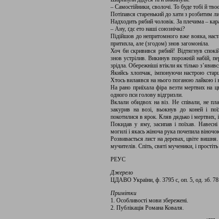
– Самостійники, сволочі. То буде тобі й твоє
Потіпався старенький до хати з розбитим л
Надходить рябий чоловік. За плечима – кар
– Ану, ґдє ето наші союзнічкі?
Підійшов до непритомного вже вояка, наст
притихла, але (згодом) знов загомоніла.
Хоч би скривився рябий! Відтягнув спокій
знов устрілив. Викинув порожній набій, п
зрідла. Обережніші втікли як тілько з’явивс
Якийсь хлопчак, імпонуючи настрою стар
Хтось вилаявся на нього поганою лайкою і в
На рано приїхала фіра везти мертвих на ц
одного пси голову відгризли.
Вклали обидвох на віз. Не співали, не пл
закурив на возі, вьокнув до коней і пої
покотилися в ярок. Кляв дядько і мертвих, і
Покидав у яму, засипав і поїхав. Навесні
могилі і якась жіноча рука почепила віночок
Розвивається лист на деревах, цвіте вишня. 
мучителів. Спіть, святі мученики, і простіт
РЕУС
Джерело
ЦДАВО України, ф. 3795 с, оп. 5, од. зб. 78.
Примітки
1. Особливості мови збережені.
2. Публікація Романа Коваля.