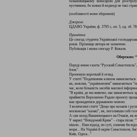
більшовицькому комісарові для розстріл
пустинями, бо вовки й ведмеді не такі стра
(особливості мови збережені)
Джерело
ЦДАВО України, ф. 3795 с, оп. 5, од. зб. 78.
Примітка
Це спогад студента Української господарськ
років. Прізвище автора не зазначено.
Публікація і назва спогаду Р. Коваля.
Обережно: “
Переді мною газета “Русский Севастополь”,
блок”.
Пропоную короткий її огляд.
У статті “Податковим кляпом намагаються за
як, мовляв, “україномовні” намагаються “па
час, коли більшість засобів масової інформ
“В країні, де ми живемо, нас намагаються з
прийняття Верховною Радою проекту процес
має провадитися державною мовою.
З величезної статті “Дещо про козаків і ру
московські “казакі”, як, поголивши собі г
А сам похід Вишневецького на Очаків, як в
У нарисі “Невідомий Крим” – стара пісня: “
пішли... Наш відхід, по суті, означав би від
моря... На Україні й окрім Севастополя, баг
Київ, Одеса...”