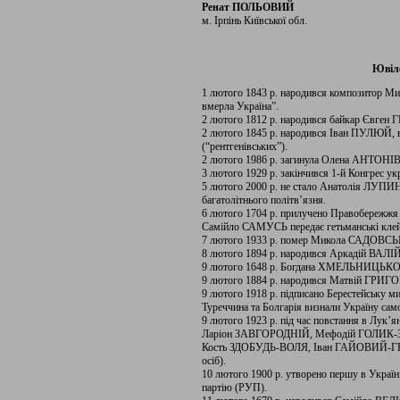
Ренат ПОЛЬОВИЙ
м. Ірпінь Київської обл.
Ювіле
1 лютого 1843 р. народився композитор 
вмерла Україна”.
2 лютого 1812 р. народився байкар Євген
2 лютого 1845 р. народився Іван ПУЛЮЙ, в
(“рентгенівських”).
2 лютого 1986 р. загинула Олена АНТОНІВ,
3 лютого 1929 р. закінчився 1-й Конгрес ук
5 лютого 2000 р. не стало Анатолія ЛУПИН
багатолітнього політв’язня.
6 лютого 1704 р. прилучено Правобережжя
Самійло САМУСЬ передає гетьманські кле
7 лютого 1933 р. помер Микола САДОВСЬК
8 лютого 1894 р. народився Аркадій ВАЛ
9 лютого 1648 р. Богдана ХМЕЛЬНИЦЬКОГ
9 лютого 1884 р. народився Матвій ГРИГОР
9 лютого 1918 р. підписано Берестейську ми
Туреччина та Болгарія визнали Україну са
9 лютого 1923 р. під час повстання в Лук’я
Ларіон ЗАВГОРОДНІЙ, Мефодій ГОЛИК-
Кость ЗДОБУДЬ-ВОЛЯ, Іван ГАЙОВИЙ-ГРИС
осіб).
10 лютого 1900 р. утворено першу в Україн
партію (РУП).