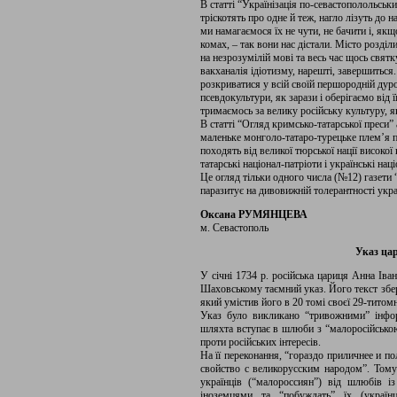
В статті “Українізація по-севастополольськи
тріскотять про одне й теж, нагло лізуть до на
ми намагаємося їх не чути, не бачити і, як
комах, – так вони нас дістали. Місто розділ
на незрозумілій мові та весь час щось святк
вакханалія ідіотизму, нарешті, завершиться
розкриватися у всій своїй першородній дуро
псевдокультури, як зарази і оберігаємо від її
тримаємось за велику російську культуру, я
В статті “Огляд кримсько-татарської преси
маленьке монголо-татаро-турецьке плем’я п
походять від великої тюрської нації високо
татарські націонал-патріоти і українські нац
Це огляд тільки одного числа (№12) газети 
паразитує на дивовижній толерантності укра
Оксана РУМЯНЦЕВА
м. Севастополь
Указ ца
У січні 1734 р. російська цариця Анна Іван
Шаховському таємний указ. Його текст збер
який умістив його в 20 томі своєї 29-титомно
Указ було викликано “тривожними” інфор
шляхта вступає в шлюби з “малоросійською
проти російських інтересів.
На її переконання, “гораздо приличнее и п
свойство с великорусским народом”. Том
українців (“малороссиян”) від шлюбів і
іноземцями та “побуждать” їх (україн