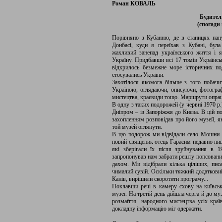
Роман КОВАЛЬ
Будитель
(спогади
Порівняно з Кубанню, де в станицях пану
Донбасі, куди я переїхав з Кубані, бул
жахливий занепад українського життя і
Україну. Придбавши всі 17 томів Українськ
відкрилось безмежне море історичних по
стосувались України.
Захотілося якомога більше з того побачи
Україною, оглядаючи, описуючи, фотограф
мистецтва, краєвиди тощо. Маршрути опрац
В одну з таких подорожей (у червні 1970 р
Дніпром – із Запоріжжя до Києва. В цій по
захопленням розповідав про його музей, як
той музей оглянути.
В цю подорож ми відвідали село Мошни н
новий священик отець Гарасим недавно пиш
які зберігали їх після зруйнування в 
запропонував нам забрати решту попсованих
дахом. Ми відібрали кілька ціліших, писа
чималий сувій. Оскільки тяжкий додаткови
Канів, вирішили скоротити програму...
Поклавши речі в камеру схову на київськ
музеї. На третій день дійшла черга й до му
розмаїття народного мистецтва усіх країв
докладну інформацію міг одержати.