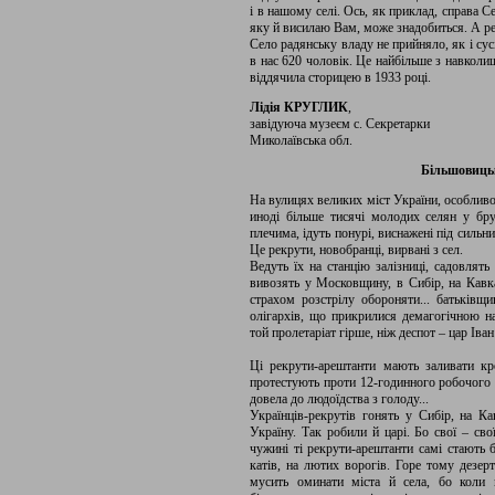
і в нашому селі. Ось, як приклад, справа 
яку й висилаю Вам, може знадобиться. А реп
Село радянську владу не прийняло, як і сус
в нас 620 чоловік. Це найбільше з навколиш
віддячила сторицею в 1933 році.
Лідія КРУГЛИК
,
завідуюча музеєм с. Секретарки
Миколаївська обл.
Більшовиць
На вулицях великих міст України, особливо 
иноді більше тисячі молодих селян у бру
плечима, ідуть понурі, виснажені під силь
Це рекрути, новобранці, вирвані з сел.
Ведуть їх на станцію залізниці, садовлять
вивозять у Московщину, в Сибір, на Кавка
страхом розстрілу обороняти... батьківщи
олігархів, що прикрилися демагогічною наз
той пролетаріат гірше, ніж деспот – цар Іван
Ці рекрути-арештанти мають заливати кр
протестують проти 12-годинного робочого д
довела до людоїдства з голоду...
Українців-рекрутів гонять у Сибір, на Ка
Україну. Так робили й царі. Бо свої – сво
чужині ті рекрути-арештанти самі стають б
катів, на лютих ворогів. Горе тому дезерт
мусить оминати міста й села, бо коли 