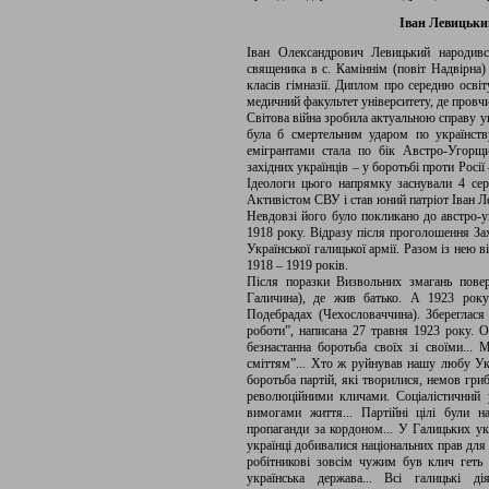
Іван Левицьки
Іван Олександрович Левицький народивс
священика в с. Каміннім (повіт Надвірна)
класів гімназії. Диплом про середню осві
медичний факультет університету, де провч
Світова війна зробила актуальною справу у
була б смертельним ударом по українству
емігрантами стала по бік Австро-Угорщ
західних українців – у боротьбі проти Росії
Ідеологи цього напрямку заснували 4 се
Активістом СВУ і став юний патріот Іван Л
Невдовзі його було покликано до австро-у
1918 року. Відразу після проголошення За
Української галицької армії. Разом із нею в
1918 – 1919 років.
Після поразки Визвольних змагань повер
Галичина), де жив батько. А 1923 року 
Подебрадах (Чехословаччина). Збереглася 
роботи”, написана 27 травня 1923 року. О
безнастанна боротьба своїх зі своїми..
сміттям”... Хто ж руйнував нашу любу Укра
боротьба партій, які творилися, немов гри
революційними кличами. Соціалістичний 
вимогами життя... Партійні цілі були 
пропаганди за кордоном... У Галицьких укр
українці добивалися національних прав для 
робітникові зовсім чужим був клич геть
українська держава... Всі галицькі дія