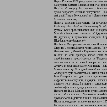
Перед Різдвом 1971 року, привізши на про
бандуриста Семена Власка, я зазвичай зупи
На Святий вечір у його господі зібралос
думка запросити когось із бандуристів. На
еміграції Петра Гончаренка) я й Данилейк
Михайла Башловку.
Допізна слухали бандуристів (зворушли
Кулішеву “До кобзи” та Шевченкову “Стоїть
гуртом. Коли провели гостей, Іван Макаров
Михайла Башловки – талановитий і дуже сил
На другий день приходили колядники. Га
Щербак (тепер бандурист).
Від Івана Макаровича додому на Донеччин
Старину”, твори Миколи Костомарова, Пан
Лазаревського, Михайла Грушевського та ін
В один із моїх приїздів застав Івана 
опублікована в пресі (здається, в “Радянс
паплюжилося ім’я Івана Гончара як підс
затягує в свої націоналістичні тенета не
Макаровича, що Холодний довгий час прий
Холодного було заарештовано. Після того як
Іван Макарович заходився писати до газети 
й фронтовика-комуніста, відкидав наклепн
варіанти того листа. За північ я супровод
знайома-філолог відредагувала цього листа
Намагання Івана Макаровича були марними.
лише збільшилося. Московсько-шовін
хрущовською відлигою хвилю національног
Після проведених владою на початку 1972
Гончара посилився. Він скаржився, що йог