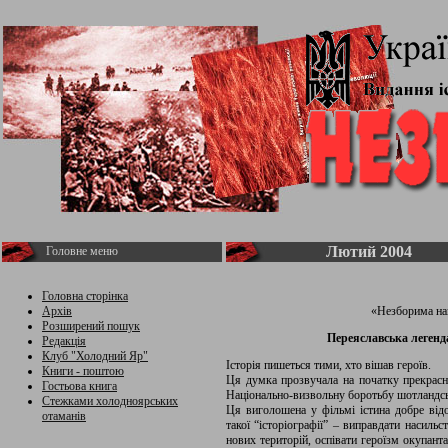
Лютий 2004
Головне меню
Головна сторінка
Архів
«Незборима нац
Розширений пошук
Переяславська легенда 
Редакція
Клуб "Холодний Яр"
Історія пишеться тими, хто вішав героїв.
Книги - поштою
Ця думка прозвучала на початку прекрасн
Гостьова книга
Національно-визвольну боротьбу шотландсь
Стежками холодноярських
Ця виголошена у фільмі істина добре від
отаманів
такої “історіографії” – виправдати насиль
нових територій, оспівати героїзм окупант