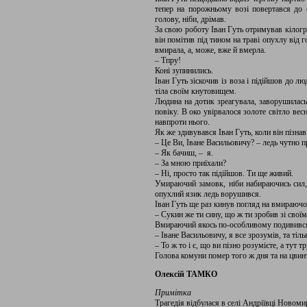
тепер на порожньому возі повертався до 
голову, ніби, дрімав.
За свою роботу Іван Гуть отримував кілогр
він помітив під тином на траві опухлу від
вмирала, а, може, вже й вмерла.
– Тпру!
Коні зупинились.
Іван Гуть зіскочив із воза і підійшов до л
тіла своїм кнутовищем.
Людина на дотик зреагувала, заворушилась,
повіку. В око увірвалося золоте світло вес
навпроти нього.
Як же здивувався Іван Гуть, коли він пізн
– Це Ви, Іване Васильовичу? – ледь чутно 
– Як бачиш, – я.
– За мною приїхали?
– Ні, просто так підійшов. Ти ще живий.
Умираючий замовк, ніби набираючись сил,
опухлий язик ледь ворушився.
Іван Гуть ще раз кинув погляд на вмираючог
– Сукин же ти сину, що ж ти зробив зі своїм
Вмираючий якось по-особливому подивився
– Іване Васильовичу, я все зрозумів, та тільк
– То ж то і є, що ви пізно розумієте, а тут
Голова комуни помер того ж дня та на цвинта
Олексій ТАМКО
Примітка
Трагедія відбулася в селі Андріївці Новоми