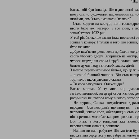
“Що 
Батько мій був інвалід. Ще в дитинстві за
йому стягло сухожилля під колінним суглоб
який ми, пам’ятаю, називали “палкою”.
Отак, ходячи на костурі, він і господарю
нього було аж четверо, і все сини, і 
запам’ятався 1932 рік.
У той рік батько ще засіяв (вже востаннє) 
зсипав у комору. І тільки й того, що зсипав, 
було це жито.
Добре пам’ятаю день, коли приїхали комун
свого убогого двору. Зіпершись на костур,
чулося шарудіння совка і грубі голоси ком
батько думав годувати своїх малих дітей...
З метою переконати мого батька, що це ж н
– високий білявий чоловік. Він став навп
тоді тихо і якось улесливо сказав:
– Ти чого зажурився, Олександре?
Батько мовчав. У ту мить він, здавал
загіпнотизований, на двері своєї хатини, 
розуміючи це, голова комуни знову заговор
– Не журись, Сашка, комуністична держав
народна... Ось послухай, що пишуть, – і
червоній, неначе кров, обкладинці й став чи
він переконає мого батька примиритися з г
Він читав, а його товариші вже виноси
перепинивши читання, запитав:
– Навіщо ви нас грабуєте? Що ми їсти буд
вас хватить серця все у нас забрати, невже 