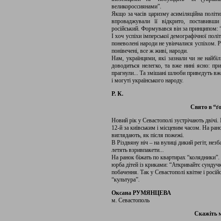
великороссиянами”.
Якщо за часів царизму асиміляційна політи
впроваджували її відкрито, поставивши
російський. Формувався він за принципом: “П
І хоч успіхи імперської демографічної пол
поневолені народи не увінчалися успіхом. Р
понівечені, все ж живі, народи.
Нам, українцями, які зазнали чи не найбіл
доводиться нелегко, та вже нині ясно: при
прагнули... Та змішані шлюби приведуть вж
і могуті українського народу.
Р. К.
Свято в “ґ
Новий рік у Севастополі зустрічають двічі. 
12-й за київським і місцевим часом. На ран
виглядають, як після пожежі.
В Різдвяну ніч – на вулиці дикий регіт, незб
летять взривпакети...
На ранок біжать по квартирах “колядники”. 
юрба дітей із криками: “Аткривайтє сундучкі
побачення. Так у Севастополі квітне і російсь
“культура”.
Оксана РУМЯНЦЕВА
м. Севастополь
Скажіть м