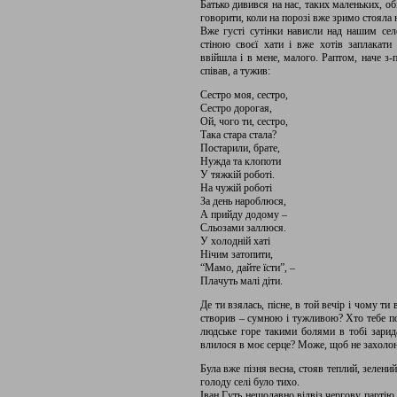
Батько дивився на нас, таких маленьких, об
говорити, коли на порозі вже зримо стояла 
Вже густі сутінки нависли над нашим сел
стіною своєї хати і вже хотів заплакати
ввійшла і в мене, малого. Раптом, наче з-
співав, а тужив:
Сестро моя, сестро,
Сестро дорогая,
Ой, чого ти, сестро,
Така стара стала?
Постарили, брате,
Нужда та клопоти
У тяжкій роботі.
На чужій роботі
За день нароблюся,
А прийду додому –
Сльозами заллюся.
У холодній хаті
Нічим затопити,
“Мамо, дайте їсти”, –
Плачуть малі діти.
Де ти взялась, пісне, в той вечір і чому т
створив – сумною і тужливою? Хто тебе п
людське горе такими болями в тобі зарид
влилося в моє серце? Може, щоб не захолон
Була вже пізня весна, стояв теплий, зелени
голоду селі було тихо.
Іван Гуть нещодавно відвіз чергову партію 