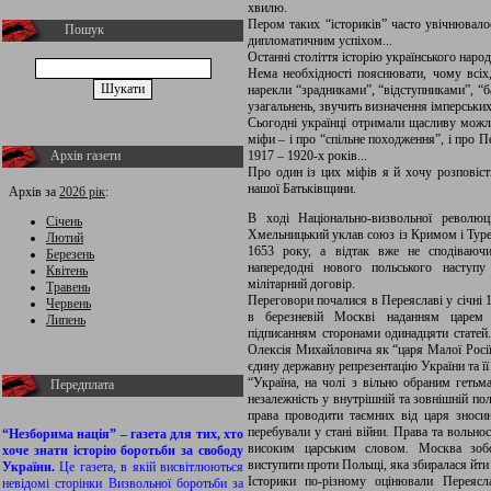
хвилю.
Пером таких “істориків” часто увічнювал
Пошук
дипломатичним успіхом...
Останні століття історію українського наро
Нема необхідності пояснювати, чому всіх,
нарекли “зрадниками”, “відступниками”, “б
узагальнень, звучить визначення імперських
Сьогодні українці отримали щасливу можли
міфи – і про “спільне походження”, і про П
Архів газети
1917 – 1920-х років...
Про один із цих міфів я й хочу розповіст
нашої Батьківщини.
Архів за
2026 рік
:
В ході Національно-визвольної революц
Січень
Хмельницький уклав союз із Кримом і Тур
Лютий
1653 року, а відтак вже не сподіваюч
Березень
напередодні нового польського наступ
Квітень
мілітарний договір.
Травень
Переговори почалися в Переяславі у січні 
Червень
в березневій Москві наданням царем 
Липень
підписанням сторонами одинадцяти статей.
Олексія Михайловича як “царя Малої Росії”
єдину державну репрезентацію України та її
“Україна, на чолі з вільно обраним гетьма
Передплата
незалежність у внутрішній та зовнішній по
права проводити таємних від царя зноси
перебували у стані війни. Права та вольнос
“Незборима нація” – газета для тих, хто
високим царським словом. Москва зобо
хоче знати історію боротьби за свободу
виступити проти Польщі, яка збиралася йти
України.
Це газета, в якій висвітлюються
Історики по-різному оцінювали Переясл
невідомі сторінки Визвольної боротьби за