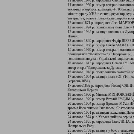
11 лютого 1670 р. народився Самійло ВЕЛИ
11 лютого 1969 р. помер генерал-полковн
технічного корпусу, командир 4-ї Київської д
міністр уряду УНР в екзилі, редактор журн
товариства, голова Товариства охорони воє
12 лютого1871 р. народився Лесь МАРТОВ
12 лютого 1924 р. поляки замучили Ольгу Б
12 лютого 1945 р. загинув полковник Д
Північ.
13 лютого 1849 р. народився Федір ЩЕРБИН
15 лютого 1968 р. помер Євген МАЛАНЮК, в
15 лютого 1979 р. помер генерал-полков
бронепотягів “Полуботок” і “Запорожець”, 7-
головнокомандувач Української національної
16 лютого 1813 р. народився Семен ГУЛ
автор опери “Запорожець за Дунаєм”.
16 лютого 1918 р. проголошено самостійніс
17 лютого 1664 р. загинув Іван БОГУН, пол
(червень 1651).
17 лютого1892 р. народився Йосиф СЛІПИЙ,
Католицької Церкви.
19 лютого 1900 р. Микола МІХНОВСЬКИЙ пр
19 лютого 1929 р. помер Віталій ГУДИМА,
20 лютого 1054 р. помер Ярослав МУДРИЙ,
трьома його синами: Ізяславом, Святослав
20 лютого 1651 р. загинули полковник Дан
24 лютого 1574 р. в Україні вийшла перша 
24 лютого 1865 р. народився Іван ЛИПА, за
Центральної Ради.
25 лютого 1738 р. загинув у бою з татара