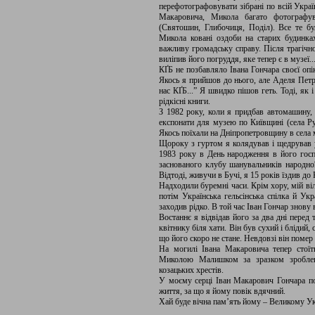
перефотографовувати зібрані по всій Україн
Макаровича, Микола багато фотографува
(Святошин, Глибочиця, Поділ). Все те бу
Микола ковані оздоби на старих будинка
важливу громадську справу. Після трагічн
виліпив його погруддя, яке тепер є в музеї..
КҐБ не позбавляло Івана Гончара своєї опі
Якось я прийшов до нього, але Аделя Петрі
нас КҐБ...” Я швидко пішов геть. Тоді, як 
рідкісні книги.
З 1982 року, коли я придбав автомашину,
експонати для музею по Київщині (села Ру
Якось поїхали на Дніпропетровщину в села мо
Щороку з гуртом я колядував і щедрував 
1983 року в День народження в його гос
заснованого клубу шанувальників народної
Відтоді, живучи в Бучі, я 15 років їздив до
Надходили буремні часи. Крім хору, мій ві
потім Українська гельсінська спілка й Укр
заходив рідко. В той час Іван Гончар знову 
Востаннє я відвідав його за два дні перед 
квітнику біля хати. Він був сухий і блідий,
що його скоро не стане. Невдовзі він помер
На могилі Івана Макаровича тепер стоїт
Миколою Малишком за зразком зроблен
козацьких хрестів.
У моєму серці Іван Макарович Гончара по
життя, за що я йому повік вдячний.
Хай буде вічна пам’ять йому – Великому Укр