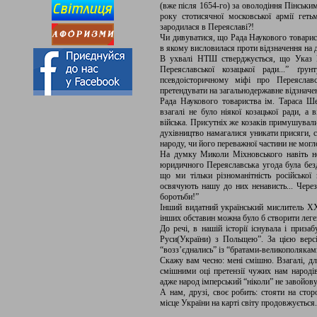
(вже після 1654-го) за оволодіння Пінськи
року стотисячної московської армії ге
зародилася в Переяславі?!
Чи дивуватися, що Рада Наукового товарис
в якому висловилася проти відзначення на д
В ухвалі НТШ стверджується, що Указ П
Переяславської козацької ради...” ґру
псевдоісторичному міфі про Переяслав
претендувати на загальнодержавне відзначе
Рада Наукового товариства ім. Тараса Ше
взагалі не було ніякої козацької ради, а
війська. Присутніх же козаків примушувал
духівництво намагалися уникати присяги, с
народу, чи його переважної частини не могл
На думку Миколи Міхновського навіть не
юридичного Переяславська угода була безд
що ми тільки різноманітність російської 
освячують нашу до них ненависть... Чере
боротьби!”
Інший видатний український мислитель ХХ
інших обставин можна було б створити леген
До речі, в нашій історії існувала і приза
Руси(України) з Польщею”. За цією версі
“возз’єднались” із “братами-великополякам
Скажу вам чесно: мені смішно. Взагалі, дл
смішними оці претензії чужих нам народі
адже народ імперський “ніколи” не завойову
А нам, друзі, своє робить: стояти на стор
місце України на карті світу продовжується.