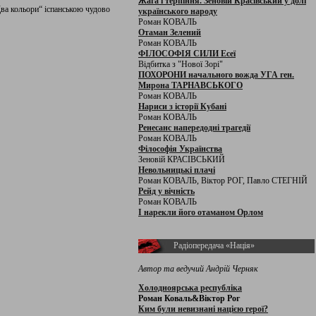
Жага і терпіння. Зеновій Красівський у долі
ва кольори“ іспанською чудово
українського народу
Роман КОВАЛЬ
Отаман Зелений
Роман КОВАЛЬ
ФІЛОСОФІЯ СИЛИ Есеї
Відбитка з "Нової Зорі"
ПОХОРОНИ начального вожда УГА ген.
Мирона ТАРНАВСЬКОГО
Роман КОВАЛЬ
Нариси з історії Кубані
Роман КОВАЛЬ
Ренесанс напередодні трагедії
Роман КОВАЛЬ
Філософія Українства
Зеновій КРАСІВСЬКИЙ
Невольницькі плачі
Роман КОВАЛЬ, Віктор РОГ, Павло СТЕГНІЙ
Рейд у вічність
Роман КОВАЛЬ
І нарекли його отаманом Орлом
Радіопередача «Нація»
Автор та ведучий Андрій Черняк
Холодноярська республіка
Роман Коваль&Віктор Рог
Ким були невизнані нацією герої?