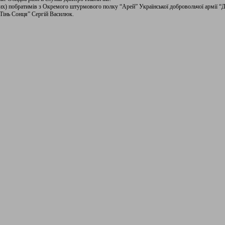
их) побратимів з Окремого штурмового полку “Арей” Української добровольчої армії “Д
“Тінь Сонця” Сергій Василюк.