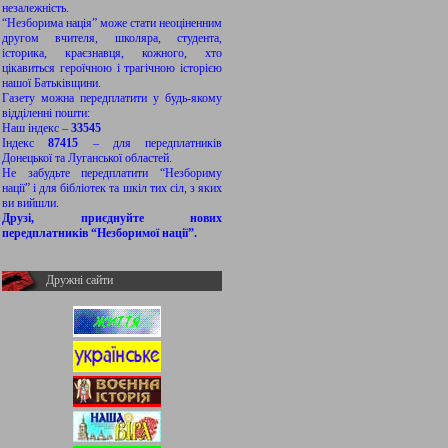
незалежність.
“Незборима нація” може стати неоціненним
другом вчителя, школяра, студента,
історика, краєзнавця, кожного, хто
цікавиться героїчною і трагічною історією
нашої Батьківщини.
Газету можна передплатити у будь-якому
відділенні пошти:
Наш індекс –
33545
Індекс
87415
– для передплатників
Донецької та Луганської областей.
Не забудьте передплатити “Незбориму
нації” і для бібліотек та шкіл тих сіл, з яких
ви вийшли.
Друзі, приєднуйте нових
передплатників “Незборимої нації”.
Дружні сайти