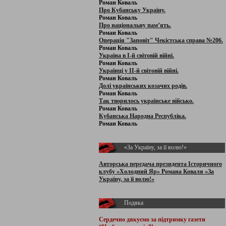
Роман Коваль
Про Кубанську Україну.
Роман Коваль
Про національну пам’ять.
Роман Коваль
Операція "Заповіт" Чекістська справа №206.
Роман Коваль
Україна в І-й світовій війні.
Роман Коваль
Українці у ІІ-й світовій війні.
Роман Коваль
Долі українських козачих родів.
Роман Коваль
Так творилось українське військо.
Роман Коваль
Кубанська Народна Республіка.
Роман Коваль
«За Україну, за її волю!»
Авторська передача президента Історичного
клубу «Холодний Яр» Романа Коваля «За
Україну, за її волю!»
Подяка
Сердечно дякуємо за підтримку
газети