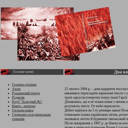
Два ко
Головне меню
Головна сторінка
Архів
22 лютого 1994 р. – день відкриття посоль
Розширений пошук
наважився перекладати віршовані тексти з у
Редакція
трупі сарсуели (оперети) театру імені Гарсії
Клуб "Холодний Яр"
Дізнавшись, що я не тільки аташе з питань ку
Книги - поштою
розуміють змісту. От якби перекласти...
Гостьова книга
Дебют відбувся на 5-ту річницю нашої Незал
Стежками холодноярських
іспанською кілька українських пісень, розп
отаманів
наливався люттю й буряковів тимчасовий пов
Після повернення у 1997 р. до Києва на моє
пісню в перекладі відтворив Вадим Солодки