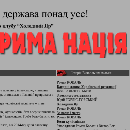
Історія Визвольних змагань
Роман КОВАЛЬ
Багряні жнива Української революції
ву практику іспанською, я вперше
Яків ГАЛЬЧЕВСЬКИЙ
я, опинилася в Гавані й працювала в
З воєнного нотатника
Юрій ГОРЛІС-ГОРСЬКИЙ
в українські пісні, але ж ті не
Холодний Яр
Роман КОВАЛЬ
в, журналістів. Зіта вперше виконала
За волю і честь
в” іспанською. Треба було бачити, як
Роман КОВАЛЬ
Коли кулі співали
вято, а в 2014-му двічі славетну
Упорядники Роман Коваль і Віктор Рог