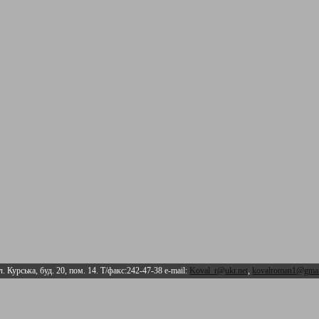
л. Курська, буд. 20, пом. 14. Т/факс:242-47-38 e-mail:
Koval_r@ukr.net
,
kovalroman1@gmai