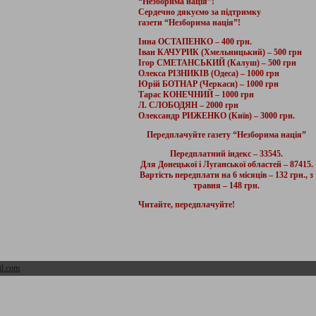
“Незборима нація”!
Сердечно дякуємо за підтримку
газети “Незборима нація”!
Інна ОСТАПЕНКО – 400 грн.
Іван КАЧУРИК (Хмельницький) – 500 грн
Ігор СМЕТАНСЬКИЙ (Калуш) – 500 грн
Олекса РІЗНИКІВ (Одеса) – 1000 грн
Юрій БОТНАР (Черкаси) – 1000 грн
Тарас КОНЕЧНИЙ – 1000 грн
Л. СЛОБОДЯН – 2000 грн
Олександр РИЖЕНКО (Київ) – 3000 грн.
Передплачуйте газету “Незборима нація”
Передплатний індекс – 33545.
Для Донецької і Луганської областей – 87415.
Вартість передплати на 6 місяців – 132 грн., з
травня – 148 грн.
Читайте, передплачуйте!
l.com
Адмін розділ