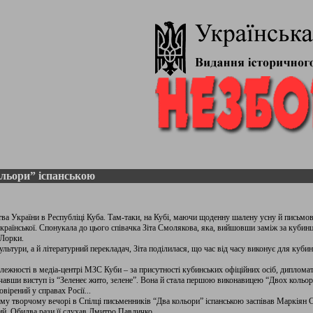
льори” іспанською
ства України в Республіці Куба. Там-таки, на Кубі, маючи щоденну шалену усну й письмо
країнської. Спонукала до цього співачка Зіта Смолякова, яка, вийшовши заміж за кубинц
 Лорки.
льтури, а й літературний перекладач, Зіта поділилася, що час від часу виконує для кубинці
ежності в медіа-центрі МЗС Куби – за присутності кубинських офіційних осіб, дипломаті
очавши виступ із “Зеленеє жито, зелене”. Вона й стала першою виконавицею “Двох кольорі
ірений у справах Росії...
му творчому вечорі в Спілці письменників “Два кольори” іспанською заспівав Маркіян С
й. Обидва рази її слухав Дмитро Павличко.