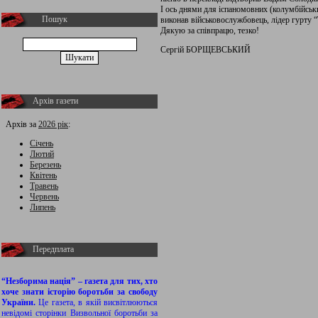
І ось днями для іспаномовних (колумбійськ
Пошук
виконав військовослужбовець, лідер гурту 
Дякую за співпрацю, тезко!
Сергій БОРЩЕВСЬКИЙ
Архів газети
Архів за
2026 рік
:
Січень
Лютий
Березень
Квітень
Травень
Червень
Липень
Передплата
“Незборима нація” – газета для тих, хто
хоче знати історію боротьби за свободу
України.
Це газета, в якій висвітлюються
невідомі сторінки Визвольної боротьби за