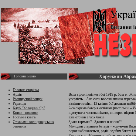
Хорунжий Абра
Головне меню
Головна сторінка
Архів
Всім відомі квітневі бої 1919 р. біля м. 
Розширений пошук
упертість... Але сили ворожі значно переваж
Редакція
Залізничників... 13 квітня бої досягли найб
Клуб "Холодний Яр"
2-га окрема батерія остільки (настільки. –
Р
Книги - поштою
відступила частина піхоти, як ворог відтяв 
Гостьова книга
вже оточив з усіх боків.
Стежками холодноярських
Здати гармати?.. Здатися в полон?!.
отаманів
Молодий старшина батерії – хорунжий Васи
ворог наближається, радіє: здобич багата і м
Раптом хор. Абрамович зібрав коло себе дес