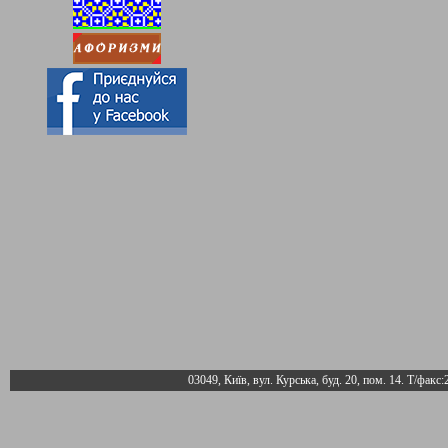
03049, Київ, вул. Курська, буд. 20, пом. 14. Т/факс: