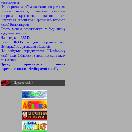
незалежність.
“Незборима нація” може стати неоціненним
другом вчителя, школяра, студента,
історика, краєзнавця, кожного, хто
цікавиться героїчною і трагічною історією
нашої Батьківщини.
Газету можна передплатити у будь-якому
відділенні пошти:
Наш індекс –
33545
Індекс
87415
– для передплатників
Донецької та Луганської областей.
Не забудьте передплатити “Незбориму
нації” і для бібліотек та шкіл тих сіл, з яких
ви вийшли.
Друзі, приєднуйте нових
передплатників “Незборимої нації”.
Дружні сайти