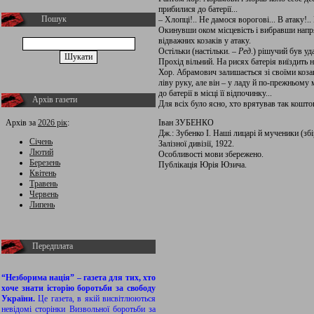
прибилися до батерії...
Пошук
– Хлопці!.. Не дамося ворогові... В атаку!.. 
Окинувши оком місцевість і вибравши напр
відважних козаків у атаку.
Остільки (настільки. –
Ред
.) рішучий був уд
Прохід вільний. На рисях батерія виїздить
Хор. Абрамович залишається зі своїми козак
ліву руку, але він – у ладу й по-прежньому
до батерії в місці її відпочинку...
Архів газети
Для всіх було ясно, хто врятував так коштов
Архів за
2026 рік
:
Іван ЗУБЕНКО
Дж.: Зубенко І. Наші лицарі й мученики (збі
Січень
Залізної дивізії, 1922.
Лютий
Особливості мови збережено.
Березень
Публікація Юрія Юзича.
Квітень
Травень
Червень
Липень
Передплата
“Незборима нація” – газета для тих, хто
хоче знати історію боротьби за свободу
України.
Це газета, в якій висвітлюються
невідомі сторінки Визвольної боротьби за