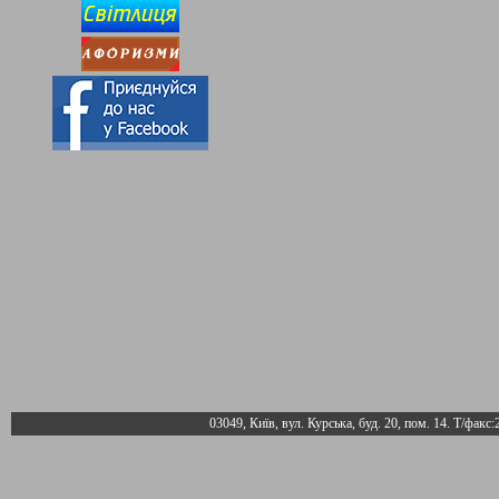
03049, Київ, вул. Курська, буд. 20, пом. 14. Т/факс: