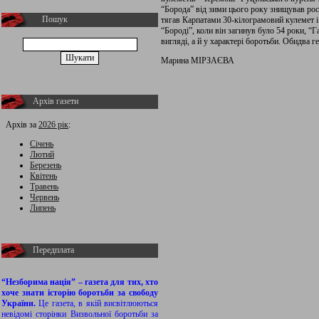
“Борода” від зими цього року знищував рос
Пошук
тягав Карпатами 30-кілограмовий кулемет і 
“Бороді”, коли він загинув було 54 роки, “Га
вигляді, а й у характері боротьби. Обидва г
Марина МІРЗАЄВА
Архів газети
Архів за
2026 рік
:
Січень
Лютий
Березень
Квітень
Травень
Червень
Липень
Передплата
“Незборима нація” – газета для тих, хто
хоче знати історію боротьби за свободу
України.
Це газета, в якій висвітлюються
невідомі сторінки Визвольної боротьби за