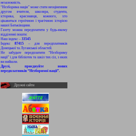
незалежність.
“Незборима нація” може стати неоціненним
другом вчителя, школяра, студента,
історика, краєзнавця, кожного, хто
цікавиться героїчною і трагічною історією
нашої Батьківщини.
Газету можна передплатити у будь-якому
відділенні пошти:
Наш індекс –
33545
Індекс
87415
– для передплатників
Донецької та Луганської областей.
Не забудьте передплатити “Незбориму
нації” і для бібліотек та шкіл тих сіл, з яких
ви вийшли.
Друзі, приєднуйте нових
передплатників “Незборимої нації”.
Дружні сайти