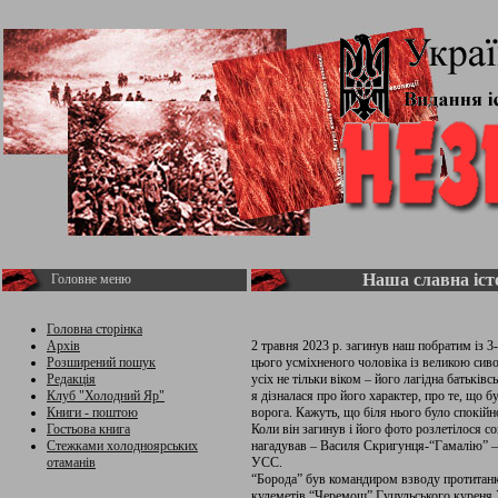
Наша славна іст
Головне меню
Головна сторінка
Архів
2 травня 2023 р. загинув наш побратим із
Розширений пошук
цього усміхненого чоловіка із великою сив
Редакція
усіх не тільки віком – його лагідна батьків
Клуб "Холодний Яр"
я дізналася про його характер, про те, що 
Книги - поштою
ворога. Кажуть, що біля нього було спокійно
Гостьова книга
Коли він загинув і його фото розлетілося с
Стежками холодноярських
нагадував – Василя Скригунця-“Гамалію” –
отаманів
УСС.
“Борода” був командиром взводу протитанкі
кулеметів “Черемош” Гуцульського куреня