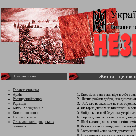
Життя – це так н
Головне меню
Головна сторінка
Архів
Впертість, завзяття, віра в себе зда
Розширений пошук
Легше робити добро, ніж ділити йо
Редакція
Той, хто вважає, що не має ворогів,
Клуб "Холодний Яр"
Як гарно дитину не виховуєш, а вон
Книги - поштою
Добре, коли тобі йдуть назустріч, а
Гостьова книга
Справедливість, істина, сила єдині, 
Стежками холодноярських
Щоб вижити, ми маємо частіше сміят
отаманів
Які ж солодкі лінощі, коли перед т
Заслужений успіх колег дратує ще б
Ціна коньяку залежить від витримки