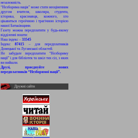
незалежність.
“Незборима нація” може стати неоціненним
другом вчителя, школяра, студента,
історика, краєзнавця, кожного, хто
цікавиться героїчною і трагічною історією
нашої Батьківщини.
Газету можна передплатити у будь-якому
відділенні пошти:
Наш індекс –
33545
Індекс
87415
– для передплатників
Донецької та Луганської областей.
Не забудьте передплатити “Незбориму
нації” і для бібліотек та шкіл тих сіл, з яких
ви вийшли.
Друзі, приєднуйте нових
передплатників “Незборимої нації”.
Дружні сайти