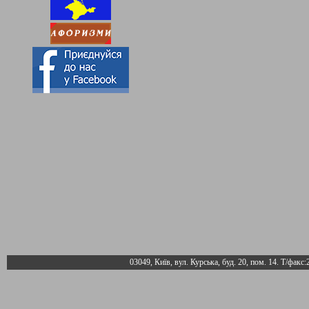
03049, Київ, вул. Курська, буд. 20, пом. 14. Т/факс: