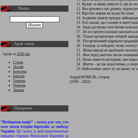
Краще за інших живуть ті, що не мо
Пошук
Яка красива у вас донька, чудова ро
Віра без знання як козак без коня.
За рівних шансів програє найпоряд
Хто сказав, що головне в житті виж
Іноді достатньо піти битим шляхом,
Не всі цитати класиків належать кл
Тільки організатори лотерей завжд
Неспроможний підривати традиційні
Архів газети
Гонорар за лебедину пісню сплачує
Жінка ніколи не пробачить чоловіку
Архів за
2026 рік
:
Жах перед життям часом сильніший 
Легше винести нестерпне, ніж відм
Січень
Життя – це так недостатньо, а смерт
Лютий
Найсумніше свято те, на якому ти з
Березень
Квітень
Андрій КОВАЛЬ, історик
Травень
(1956 – 2022)
Червень
Липень
Передплата
“Незборима нація” – газета для тих, хто
хоче знати історію боротьби за свободу
України.
Це газета, в якій висвітлюються
невідомі сторінки Визвольної боротьби за