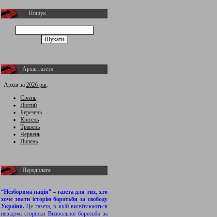
Пошук
Архів газети
Архів за
2026 рік
:
Січень
Лютий
Березень
Квітень
Травень
Червень
Липень
Передплата
“Незборима нація” – газета для тих, хто
хоче знати історію боротьби за свободу
України.
Це газета, в якій висвітлюються
невідомі сторінки Визвольної боротьби за