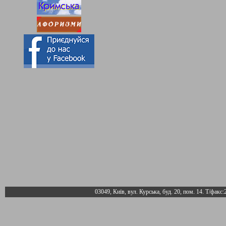
03049, Київ, вул. Курська, буд. 20, пом. 14. Т/факс: