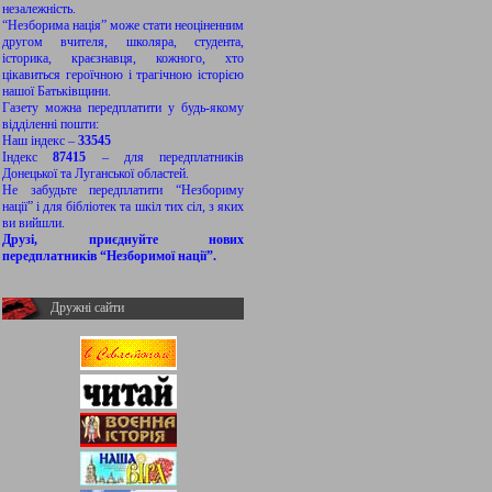
незалежність.
“Незборима нація” може стати неоціненним
другом вчителя, школяра, студента,
історика, краєзнавця, кожного, хто
цікавиться героїчною і трагічною історією
нашої Батьківщини.
Газету можна передплатити у будь-якому
відділенні пошти:
Наш індекс –
33545
Індекс
87415
– для передплатників
Донецької та Луганської областей.
Не забудьте передплатити “Незбориму
нації” і для бібліотек та шкіл тих сіл, з яких
ви вийшли.
Друзі, приєднуйте нових
передплатників “Незборимої нації”.
Дружні сайти