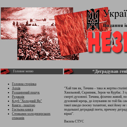
“Деградував ген
Головне меню
Головна сторінка
Архів
“Хай там як, Тичина – така ж жертва сталіні
Розширений пошук
Хвильовий, Скрипник, Зеров чи Курбас. З о
Редакція
смерті духовної. Тичина, фізично живий, п
Клуб "Холодний Яр"
духовний мрець, до існування по той бік са
Книги - поштою
такої шкоди своєму талантові, якої йому не
Гостьова книга
подальшої деградації поета, причому деград
Стежками холодноярських
вірші”.
отаманів
Василь СТУС