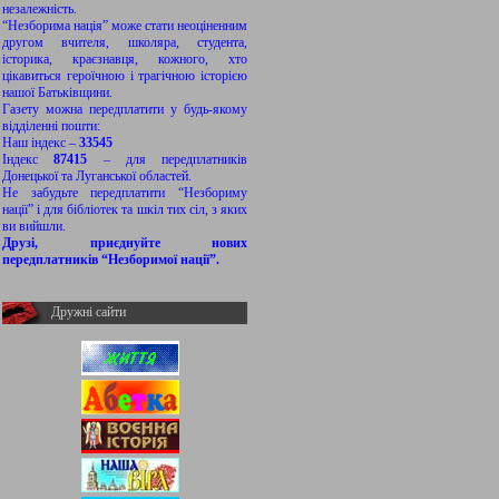
незалежність.
“Незборима нація” може стати неоціненним
другом вчителя, школяра, студента,
історика, краєзнавця, кожного, хто
цікавиться героїчною і трагічною історією
нашої Батьківщини.
Газету можна передплатити у будь-якому
відділенні пошти:
Наш індекс –
33545
Індекс
87415
– для передплатників
Донецької та Луганської областей.
Не забудьте передплатити “Незбориму
нації” і для бібліотек та шкіл тих сіл, з яких
ви вийшли.
Друзі, приєднуйте нових
передплатників “Незборимої нації”.
Дружні сайти