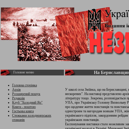
На Бериславщин
Головне меню
Головна сторінка
Архів
У школі села Зміївка, що на Бериславщині,
Розширений пошук
нескорених”. На виставці представлено архі
Редакція
літературу тощо. Зокрема, розповідається п
Клуб "Холодний Яр"
УПА, про Українську Головну Визвольну Р
Книги - поштою
про щоденне життя повстанців та повстансь
Гостьова книга
одностроям та нагородам воякам УПА, жіно
Стежками холодноярських
українського підпілля, закордонним рейдам
отаманів
українських повстанців.
Експонування виставки стало можливим зав
української молоді в Україні. Мешканці Зм