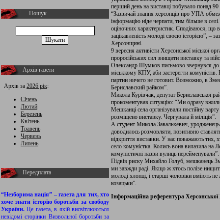
перший день на виставці побувало понад 90
Пошук
“Зазвичай знання херсонців про УПА обм
інформацію ніде черпати, тим більше в сел
оціночних характеристик. Сподіваюся, що в
зацікавленість молоді своєю історією”, – 
Херсонщині.
9 вересня активісти Херсонської міської ор
проросійських сил знищити виставку та вій
Олександр Шумков письмово звернувся до п
Архів газети
міськкому КПУ, аби застерегти комуністів. В 
партии ничего не готовит. Возможно, в Зме
Архів за
2026 рік
:
Бериславский райком”.
Микола Курівчак, депутат Бериславської рай
Січень
прокоментував ситуацію: “Ми одразу вжили 
Лютий
Мешканці села організували постійну варту 
Березень
розміщено виставку. Чергувала й міліція”.
Квітень
А студент Микола Завалькевич, уродженець З
Травень
доводилось розмовляти, позитивно ставлять
Червень
відкриття виставки. У нас поважають тих, х
Липень
село комуністка. Колись вона вилазила на Л
комуністичні назви вулиць перейменували”.
Підвів риску Михайло Голуб, мешканець Змі
ми завжди раді. Якщо ж хтось полізе нищити 
Передплата
молоді хлопці, і старші чоловіки вміють не 
козацьки”.
“Незборима нація” – газета для тих, хто
Інформаційна референтура Херсонської
хоче знати історію боротьби за свободу
України.
Це газета, в якій висвітлюються
невідомі сторінки Визвольної боротьби за