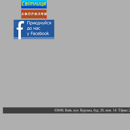
03049, Київ, вул. Курська, буд. 20, пом. 14. Т/факс: