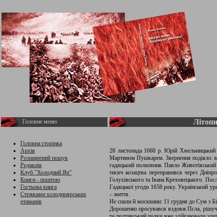
Літопи
Головне меню
Головна сторінка
Архів
28 листопада 1660 р. Юрій Хмельницький 
Розширений пошук
Мартином Пушкарем. Звернення подіяло: ві
Редакція
гадяцький полковник Павло Животівський 
Клуб "Холодний Яр"
тисяч козацтва переправився через Дніпр
Книги - поштою
Голухівського та Івана Креховецького. Пос
Гостьова книга
Гадяцької угоди 1658 року. Український у
Стежками холодноярських
– життя.
отаманів
Не спали й москвини: 11 грудня до Сум з Б
Дорошенко просувався вздовж Псла, рішучо 
та полтавський полки вже здійснювали упер