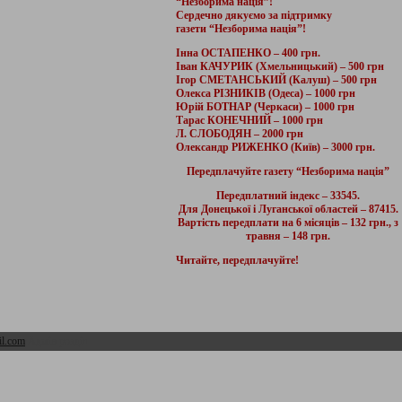
“Незборима нація”!
Сердечно дякуємо за підтримку
газети “Незборима нація”!
Інна ОСТАПЕНКО – 400 грн.
Іван КАЧУРИК (Хмельницький) – 500 грн
Ігор СМЕТАНСЬКИЙ (Калуш) – 500 грн
Олекса РІЗНИКІВ (Одеса) – 1000 грн
Юрій БОТНАР (Черкаси) – 1000 грн
Тарас КОНЕЧНИЙ – 1000 грн
Л. СЛОБОДЯН – 2000 грн
Олександр РИЖЕНКО (Київ) – 3000 грн.
Передплачуйте газету “Незборима нація”
Передплатний індекс – 33545.
Для Донецької і Луганської областей – 87415.
Вартість передплати на 6 місяців – 132 грн., з
травня – 148 грн.
Читайте, передплачуйте!
l.com
Адмін розділ