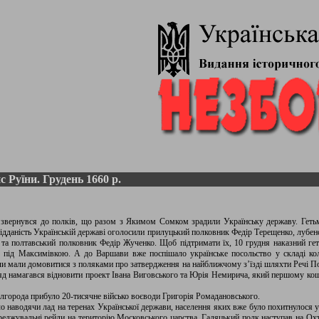
с Руїни. Грудень 1660 р.
звернувся до полків, що разом з Якимом Сомком зрадили Українську державу. Гетьм
дданість Українській державі оголосили прилуцький полковник Федір Терещенко, лубе
та полтавський полковник Федір Жученко. Щоб підтримати їх, 10 грудня наказний ге
о під Максимівкою. А до Варшави вже поспішало українське посольство у складі ко
ли мали домовитися з поляками про затвердження на найближчому з’їзді шляхти Речі По
ряд намагався відновити проект Івана Виговського та Юрія Немирича, який першому кош
ілгорода прибуло 20-тисячне військо воєводи Григорія Ромадановського.
наводячи лад на теренах Української держави, населення яких вже було похитнулося у 
еджувальні рейди на територію Московського царства. Гадяцький полк наступав на Охти