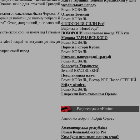
Жага і терпіння. Зеновій Красівський у долі
 Очолив цей відділ стряпчий Григорій
українського народу
Роман КОВАЛЬ
ринського полковника Якова Черкаса. У
Отаман Зелений
країнців побили і до полону побрали й
Роман КОВАЛЬ
ла”. Отже, дощ винний, а не запеклий
ФІЛОСОФІЯ СИЛИ Есеї
Відбитка з "Нової Зорі"
ують скоро собі на поміч від Гетьмана
ПОХОРОНИ начального вожда УГА ген.
Мирона ТАРНАВСЬКОГО
 міст і надалі не вступати до них до
Роман КОВАЛЬ
Нариси з історії Кубані
 український народ.
Роман КОВАЛЬ
Ренесанс напередодні трагедії
Роман КОВАЛЬ
Філософія Українства
Зеновій КРАСІВСЬКИЙ
Невольницькі плачі
Роман КОВАЛЬ, Віктор РОГ, Павло СТЕГНІЙ
Рейд у вічність
Роман КОВАЛЬ
І нарекли його отаманом Орлом
Радіопередача «Нація»
Автор та ведучий Андрій Черняк
Холодноярська республіка
Роман Коваль&Віктор Рог
Ким були невизнані нацією герої?