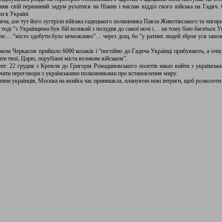
нив свій первинний задум рухатися на Ніжин і вислав відділ свого війська на Гадяч.
и в Україні.
дяча, але тут його зустріли війська гадяцького полковника Павла Животівського та чиги
 тоді “з Українцями був бій великий з полудня до самої ночі і… на тому бою багатьох У
 але… “місто здобути було неможливо”… через дощ, бо “у ратних людей зброя уся замок
овом Черкасом прийшло 6000 козаків і “постійно до Гадяча Українці прибувають, а очік
ати твої, Царю, порубіжні міста великим військом”.
т: 22 грудня з Кремля до Григорія Ромадановського полетів наказ вийти з українських
очати переговори з українськими полковниками про встановлення миру.
тини українців, Москва на якийсь час принишкла, плануючи нові інтриги, щоб розколоти