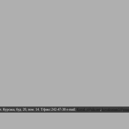
л. Курська, буд. 20, пом. 14. Т/факс:242-47-38 e-mail:
Koval_r@ukr.net
,
kovalroman1@gmai