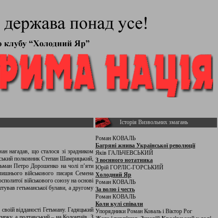
Історія Визвольних змагань
Роман КОВАЛЬ
Багряні жнива Української революції
ан нагадав, що сталося зі зрадником
Яків ГАЛЬЧЕВСЬКИЙ
нський полковник Степан Шамрицький,
З воєнного нотатника
тьман Петро Дорошенко на чолі п’яти
Юрій ГОРЛІС-ГОРСЬКИЙ
лишнього військового писаря Семена
Холодний Яр
сполитої військового союзу на основі
Роман КОВАЛЬ
тував гетьманської булави, а другому
За волю і честь
Роман КОВАЛЬ
Коли кулі співали
своїй відданості Гетьману. Гадяцький
Упорядники Роман Коваль і Віктор Рог
рку, а полтавський – на Колонтаїв. З