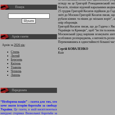
огляду на це Григорій Ромадановський змі
Пошук
Косагґв, пізніше відомий каральними акціям
25 грудня Григорій Косаґов підійшов до Га
звіті до Москви Григорій Косаґов писав, що
рубали кінних та піших до міських воріт”,
опір оборонців.
Григорій Косаґов писав, що до Гадяча з Як
Українців та Кримців”, щоб “їм іти та воюв
Московський уряд вирішив вгамувати апети
Архів газети
особливих розпоряджень, а натомість розп
Переконавшись в одностайності більшої час
Архів за
2026 рік
:
Сергій КОВАЛЕНКО
Січень
Київ
Лютий
Березень
Квітень
Травень
Червень
Липень
Передплата
“Незборима нація” – газета для тих, хто
хоче знати історію боротьби за свободу
України.
Це газета, в якій висвітлюються
невідомі сторінки Визвольної боротьби за