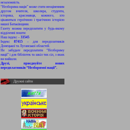
незалежність.
“Незборима нація” може стати неоціненним
другом вчителя, школяра, студента,
історика, краєзнавця, кожного, хто
цікавиться героїчною і трагічною історією
нашої Батьківщини.
Газету можна передплатити у будь-якому
відділенні пошти:
Наш індекс –
33545
Індекс
87415
– для передплатників
Донецької та Луганської областей.
Не забудьте передплатити “Незбориму
нації” і для бібліотек та шкіл тих сіл, з яких
ви вийшли.
Друзі, приєднуйте нових
передплатників “Незборимої нації”.
Дружні сайти