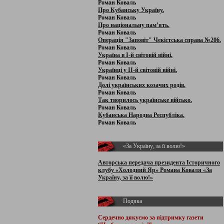
Роман Коваль
Про Кубанську Україну.
Роман Коваль
Про національну пам’ять.
Роман Коваль
Операція "Заповіт" Чекістська справа №206.
Роман Коваль
Україна в І-й світовій війні.
Роман Коваль
Українці у ІІ-й світовій війні.
Роман Коваль
Долі українських козачих родів.
Роман Коваль
Так творилось українське військо.
Роман Коваль
Кубанська Народна Республіка.
Роман Коваль
«За Україну, за її волю!»
Авторська передача президента Історичного
клубу «Холодний Яр» Романа Коваля «За
Україну, за її волю!»
Подяка
Сердечно дякуємо за підтримку
газети