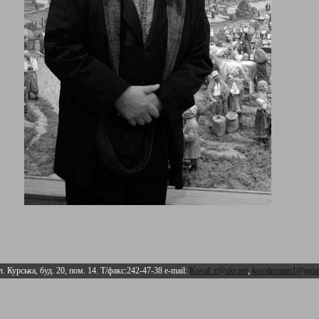
л. Курська, буд. 20, пом. 14. Т/факс:242-47-38 e-mail:
Koval_r@ukr.net
,
kovalroman1@gmai