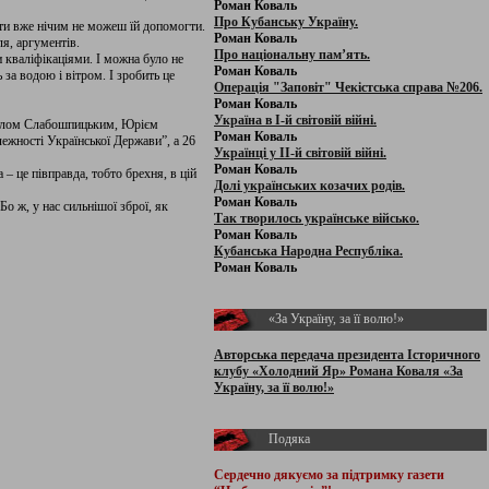
Роман Коваль
Про Кубанську Україну.
 ти вже нічим не можеш їй допомогти.
Роман Коваль
ля, аргументів.
Про національну пам’ять.
 кваліфікаціями. І можна було не
Роман Коваль
за водою і вітром. І зробить це
Операція "Заповіт" Чекістська справа №206.
Роман Коваль
Україна в І-й світовій війні.
айлом Слабошпицьким, Юрієм
Роман Коваль
ежності Української Держави”, а 26
Українці у ІІ-й світовій війні.
Роман Коваль
– це півправда, тобто брехня, в цій
Долі українських козачих родів.
Роман Коваль
Бо ж, у нас сильнішої зброї, як
Так творилось українське військо.
Роман Коваль
Кубанська Народна Республіка.
Роман Коваль
«За Україну, за її волю!»
Авторська передача президента Історичного
клубу «Холодний Яр» Романа Коваля «За
Україну, за її волю!»
Подяка
Сердечно дякуємо за підтримку
газети