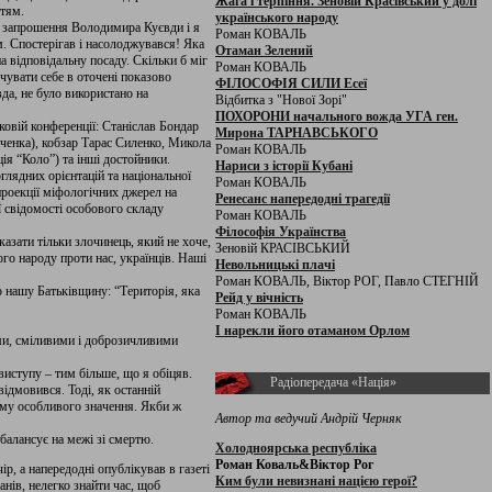
Жага і терпіння. Зеновій Красівський у долі
ттям.
українського народу
На запрошення Володимира Куєвди і я
Роман КОВАЛЬ
м. Спостерігав і насолоджувався! Яка
Отаман Зелений
 відповідальну посаду. Скільки б міг
Роман КОВАЛЬ
чувати себе в оточені показово
ФІЛОСОФІЯ СИЛИ Есеї
да, не було використано на
Відбитка з "Нової Зорі"
ПОХОРОНИ начального вожда УГА ген.
овій конференції: Станіслав Бондар
Мирона ТАРНАВСЬКОГО
інченка), кобзар Тарас Силенко, Микола
Роман КОВАЛЬ
я “Коло”) та інші достойники.
Нариси з історії Кубані
глядних орієнтацій та національної
Роман КОВАЛЬ
проекції міфологічних джерел на
Ренесанс напередодні трагедії
 свідомості особового складу
Роман КОВАЛЬ
Філософія Українства
азати тільки злочинець, який не хоче,
Зеновій КРАСІВСЬКИЙ
го народу проти нас, українців. Наші
Невольницькі плачі
Роман КОВАЛЬ, Віктор РОГ, Павло СТЕГНІЙ
о нашу Батьківщину: “Територія, яка
Рейд у вічність
Роман КОВАЛЬ
І нарекли його отаманом Орлом
ми, сміливими і доброзичливими
виступу – тим більше, що я обіцяв.
Радіопередача «Нація»
ідмовився. Тоді, як останній
тому особливого значення. Якби ж
Автор та ведучий Андрій Черняк
 балансує на межі зі смертю.
Холодноярська республіка
Роман Коваль&Віктор Рог
р, а напередодні опублікував в газеті
Ким були невизнані нацією герої?
нів, нелегко знайти час, щоб