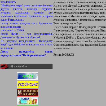
незалежність.
ушанувати іншого. Звичайно, про це я з вд
“Незборима нація” може стати неоціненним
Ну, от і все, Друже! Шлях твій скінчився. 
другом вчителя, школяра, студента,
Звичайно, і нам у цей час випробувань так н
історика, краєзнавця, кожного, хто
Куєвду можна було випустити на будь-який 
цікавиться героїчною і трагічною історією
хвилюватися. Ми знали: наш Куєвда переможе
нашої Батьківщини.
спокійно, елегантно, з посмішкою, майже вв
Газету можна передплатити у будь-якому
Тепер уже цього не буде.
відділенні пошти:
Ще 20 січня, поруч з Володимиром Черня
Наш індекс –
33545
Пальчуковським, Петром Кононенком, Віталі
Індекс
87415
– для передплатників
січня відійшов на вічний спочинок, якого зо
Донецької та Луганської областей.
У березні 2008 р. в Київському будинку вчи
Не забудьте передплатити “Незбориму
книзі – правда до самого дна. Не треба нам 
нації” і для бібліотек та шкіл тих сіл, з яких
Оцю правдомовність, яку так цінував Куєвда,
ви вийшли.
правда, немає.
Друзі, приєднуйте нових
Роман КОВАЛЬ
передплатників “Незборимої нації”.
Дружні сайти