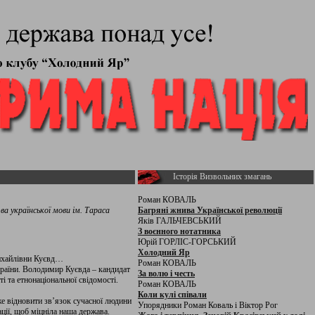
Історія Визвольних змагань
Роман КОВАЛЬ
ва української мови ім. Тараса
Багряні жнива Української революції
Яків ГАЛЬЧЕВСЬКИЙ
З воєнного нотатника
Юрій ГОРЛІС-ГОРСЬКИЙ
Холодний Яр
 Михайлівни Куєвд…
Роман КОВАЛЬ
України. Володимир Куєвда – кандидат
За волю і честь
і та етнонаціональної свідомості.
Роман КОВАЛЬ
Коли кулі співали
же відновити зв’язок сучасної людини
Упорядники Роман Коваль і Віктор Рог
ції, щоб міцніла наша держава.