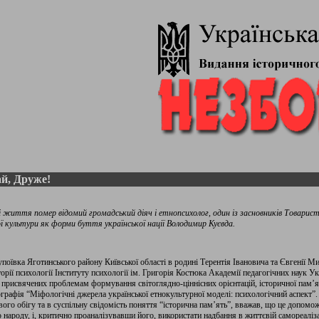
й, Друже!
ці життя помер відомий громадський діяч і етнопсихолог, один із засновників Товарист
ї культури як форми буття української нації Володимир Куєвда.
супоївка Яготинського району Київської області в родині Терентія Івановича та Євгенії
орії психології Інституту психології ім. Григорія Костюка Академії педагогічних наук 
 присвячених проблемам формування світоглядно-ціннісних орієнтацій, історичної пам’ят
рафія “Міфологічні джерела української етнокультурної моделі: психологічний аспект”.
ого обігу та в суспільну свідомість поняття “історична пам’ять”, вважав, що це допомо
 народу, і, критично проаналізувавши його, використати надбання в життєвій самореаліза