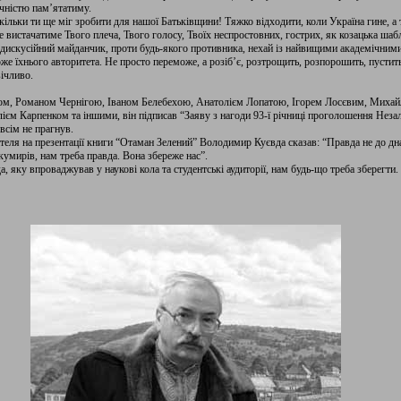
ячністю пам’ятатиму.
Скільки ти ще міг зробити для нашої Батьківщини! Тяжко відходити, коли Україна гине, а
е вистачатиме Твого плеча, Твого голосу, Твоїх неспростовних, гострих, як козацька шаб
дискусійний майданчик, проти будь-якого противника, нехай із найвищими академічними
 їхнього авторитета. Не просто переможе, а розіб’є, розтрощить, розпорошить, пустить 
ічливо.
ком, Романом Чернігою, Іваном Белебехою, Анатолієм Лопатою, Ігорем Лосєвим, Мих
єм Карпенком та іншими, він підписав “Заяву з нагоди 93-ї річниці проголошення Незал
всім не прагнув.
теля на презентації книги “Отаман Зелений” Володимир Куєвда сказав: “Правда не до дна 
кумирів, нам треба правда. Вона збереже нас”.
 яку впроваджував у наукові кола та студентські аудиторії, нам будь-що треба зберегти. 