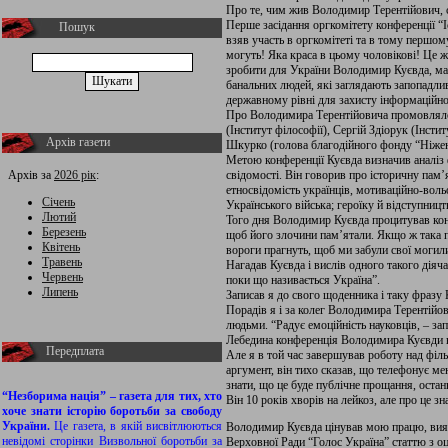
Про те, чим жив Володимир Терентійович, с
Перше засідання оргкомітету конференції “І
Пошук
взяв участь в оргкомітеті та в тому першом
могуть! Яка краса в цьому чоловікові! Це ж
зробити для України Володимир Куєвда, маю
банальних людей, які заглядають запопадлив
державному рівні для захисту інформаційно
Про Володимира Терентійовича промовляло й
(Інститут філософії), Сергій Здіорук (Інсти
Архів газети
Шкурко (голова благодійного фонду “Ніжен
Метою конференції Куєвда визначив аналіз ф
Архів за
2026 рік
:
свідомості. Він говорив про історичну пам’
етносвідомість українців, мотиваційно-вол
Січень
Українського війська; героїку й відступництв
Лютий
Того дня Володимир Куєвда процитував конце
Березень
щоб його злочини пам’ятали. Якщо ж така по
Квітень
вороги прагнуть, щоб ми забули свої могили
Травень
Нагадав Куєвда і вислів одного такого діяч
Червень
поки що називається Україна”.
Липень
Записав я до свого щоденника і таку фразу 
Порадів я і за колег Володимира Терентійо
людьми. “Радує емоційність науковців, – за
Лебедина конференція Володимира Куєвди від
Передплата
Але я в той час завершував роботу над філ
аргумент, він тихо сказав, що телефонує ме
знати, що це буде публічне прощання, ост
“Незборима нація” – газета для тих, хто
Він 10 років хворів на лейкоз, але про це з
хоче знати історію боротьби за свободу
України.
Це газета, в якій висвітлюються
Володимир Куєвда цінував мою працю, виявив
невідомі сторінки Визвольної боротьби за
Верховної Ради “Голос Україна” статтю з оц