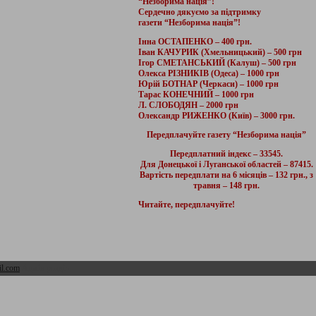
“Незборима нація”!
Сердечно дякуємо за підтримку
газети “Незборима нація”!
Інна ОСТАПЕНКО – 400 грн.
Іван КАЧУРИК (Хмельницький) – 500 грн
Ігор СМЕТАНСЬКИЙ (Калуш) – 500 грн
Олекса РІЗНИКІВ (Одеса) – 1000 грн
Юрій БОТНАР (Черкаси) – 1000 грн
Тарас КОНЕЧНИЙ – 1000 грн
Л. СЛОБОДЯН – 2000 грн
Олександр РИЖЕНКО (Київ) – 3000 грн.
Передплачуйте газету “Незборима нація”
Передплатний індекс – 33545.
Для Донецької і Луганської областей – 87415.
Вартість передплати на 6 місяців – 132 грн., з
травня – 148 грн.
Читайте, передплачуйте!
l.com
Адмін розділ