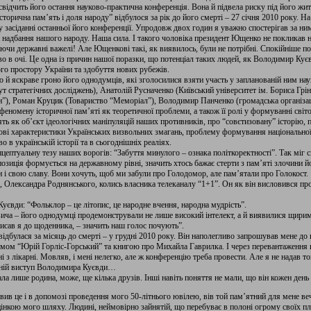
відчить його остання науково-практична конференція. Вона й підвела риску під його жи
сторична пам’ять і доля народу” відбулося за рік до його смерті – 27 січня 2010 року. 
у засіданні останньої його конференції. Упродовж двох годин я уважно спостерігав за ни
 надбання нашого народу. Наша сила. І такого чоловіка президент Ющенко не покликав на
чи державні важелі! Але Ющенкові такі, як виявилось, були не потрібні. Спокійніше по
о в очі. Це одна із причин нашої поразки, що потенціал таких людей, як Володимир Куєв
го простору України та здобуття нових рубежів.
 яскраве гроно його однодумців, які зголосилися взяти участь у запланованій ним наук
тут стратегічних досліджень), Анатолій Русначенко (Київський університет ім. Бориса Гр
”), Роман Круцик (Товариство “Меморіал”), Володимир Панченко (громадська організаці
еномену історичної пам’яті як теоретичної проблеми, а також її ролі у формуванні світо
ять як об’єкт ідеологічних маніпуляцій наших противників, про “совєтизовану” історію, 
ьові характеристики Українських визвольних змагань, проблему формування національної
о в українській історії та в сьогоднішніх реаліях.
птуальну тезу наших ворогів: “Забуття минулого – ознака політкоректності”. Так міг ск
зиція формується на державному рівні, значить хтось бажає стерти з пам’яті злочини йо
 і свою славу. Вони хочуть, щоб ми забули про Голодомор, але пам’ятали про Голокост.
а, Олександра Роднянського, колись власника телеканалу “1+1”. Он як він висловився пр
Куєвди: “Фольклор – це літопис, це народне вчення, народна мудрість”.
вича – його однодумці продемонстрували не лише високий інтелект, а й виявилися щири
писав я до щоденника, – значить наш голос почують”.
булася за місяць до смерті – у грудні 2010 року. Він наполегливо запрошував мене до 
ьмом “Юрій Горліс-Горський” та книгою про Михайла Гаврилка. І через перевантаження в
ні з лікарні. Мовляв, і мені нелегко, але ж конференцію треба провести. Але я не надав 
анній виступ Володимира Куєвди…
нала лише родина, може, ще кілька друзів. Інші навіть поняття не мали, що він кожен день
 це і в допомозі проведення мого 50-літнього ювілею, вів той пам’ятний для мене вечі
інкою мого шляху. Людині, неймовірно зайнятій, що перебуває в полоні огрому своїх пла