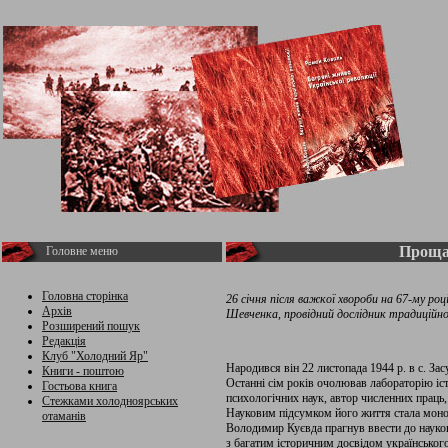
Проща
Головне меню
Головна сторінка
26 січня після важкої хвороби на 67-му ро
Архів
Шевченка, провідний дослідник традиційно
Розширений пошук
Редакція
Клуб "Холодний Яр"
Народився він 22 листопада 1944 р. в с. За
Книги - поштою
Останні сім років очолював лабораторію іст
Гостьова книга
психологічних наук, автор численних праць,
Стежками холодноярських
Науковим підсумком його життя стала моног
отаманів
Володимир Куєвда прагнув ввести до науков
з багатим історичним досвідом українського