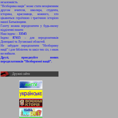
незалежність.
“Незборима нація” може стати неоціненним
другом вчителя, школяра, студента,
історика, краєзнавця, кожного, хто
цікавиться героїчною і трагічною історією
нашої Батьківщини.
Газету можна передплатити у будь-якому
відділенні пошти:
Наш індекс –
33545
Індекс
87415
– для передплатників
Донецької та Луганської областей.
Не забудьте передплатити “Незбориму
нації” і для бібліотек та шкіл тих сіл, з яких
ви вийшли.
Друзі, приєднуйте нових
передплатників “Незборимої нації”.
Дружні сайти