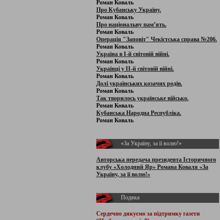
Роман Коваль
Про Кубанську Україну.
Роман Коваль
Про національну пам’ять.
Роман Коваль
Операція "Заповіт" Чекістська справа №206.
Роман Коваль
Україна в І-й світовій війні.
Роман Коваль
Українці у ІІ-й світовій війні.
Роман Коваль
Долі українських козачих родів.
Роман Коваль
Так творилось українське військо.
Роман Коваль
Кубанська Народна Республіка.
Роман Коваль
«За Україну, за її волю!»
Авторська передача президента Історичного
клубу «Холодний Яр» Романа Коваля «За
Україну, за її волю!»
Подяка
Сердечно дякуємо за підтримку
газети