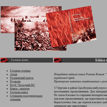
Бійка 
Головне меню
Головна сторінка
Архів
Нещодавно вийшла книга Романа Коваля “Те
Розширений пошук
української армії.
Редакція
Пропонуємо читачам ознайомитися з розді
Клуб "Холодний Яр"
17 березня в районі Здолбунова вибухнуло 
Книги - поштою
постачанням сірожупанників. Для ліквідації 
Гостьова книга
Не спали й козаки та старшини інтендантсь
Стежками холодноярських
ешелони сірожупанників, що відпочивали на
отаманів
Користуючись тим, що червоні взялися грабу
затримали два заколотники.