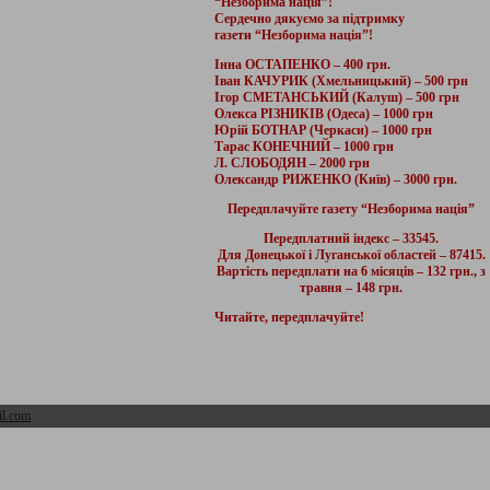
“Незборима нація”!
Сердечно дякуємо за підтримку
газети “Незборима нація”!
Інна ОСТАПЕНКО – 400 грн.
Іван КАЧУРИК (Хмельницький) – 500 грн
Ігор СМЕТАНСЬКИЙ (Калуш) – 500 грн
Олекса РІЗНИКІВ (Одеса) – 1000 грн
Юрій БОТНАР (Черкаси) – 1000 грн
Тарас КОНЕЧНИЙ – 1000 грн
Л. СЛОБОДЯН – 2000 грн
Олександр РИЖЕНКО (Київ) – 3000 грн.
Передплачуйте газету “Незборима нація”
Передплатний індекс – 33545.
Для Донецької і Луганської областей – 87415.
Вартість передплати на 6 місяців – 132 грн., з
травня – 148 грн.
Читайте, передплачуйте!
l.com
Адмін розділ