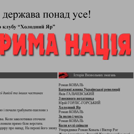
Історія Визвольних змагань
Роман КОВАЛЬ
Багряні жнива Української революції
ї дивізії та інших частинах
Яків ГАЛЬЧЕВСЬКИЙ
З воєнного нотатника
Юрій ГОРЛІС-ГОРСЬКИЙ
Холодний Яр
ію і почали грабувати ешелони з
Роман КОВАЛЬ
За волю і честь
ова. Коли заколотники оточили
Роман КОВАЛЬ
лонили прямо біля верстата.
Коли кулі співали
ндиру про напад. На пероні його знову
Упорядники Роман Коваль і Віктор Рог