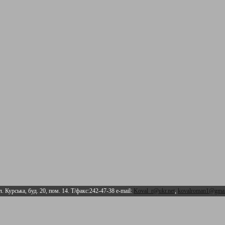
л. Курська, буд. 20, пом. 14. Т/факс:242-47-38 e-mail:
Koval_r@ukr.net
,
kovalroman1@gmai