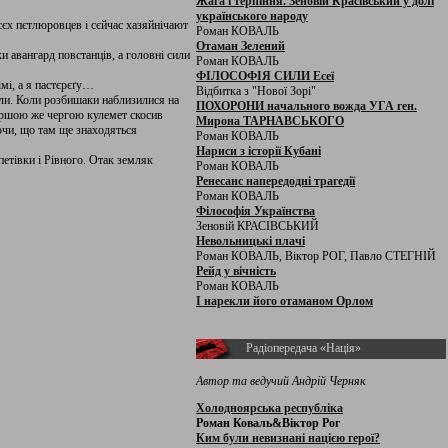
Жага і терпіння. Зеновій Красівський у долі
українського народу
всєх пєтлюровцев і сєйчас хазяйнічают
Роман КОВАЛЬ
Отаман Зелений
и авангард повстанців, а головні сили
Роман КОВАЛЬ
ФІЛОСОФІЯ СИЛИ Есеї
імі, а я пастєрєґу…
Відбитка з "Нової Зорі"
али. Коли розбишаки наблизилися на
ПОХОРОНИ начального вожда УГА ген.
Першою же чергою кулемет скосив
Мирона ТАРНАВСЬКОГО
ючи, що там ще знаходяться
Роман КОВАЛЬ
Нариси з історії Кубані
петівки і Рівного. Отак земляк
Роман КОВАЛЬ
Ренесанс напередодні трагедії
Роман КОВАЛЬ
Філософія Українства
Зеновій КРАСІВСЬКИЙ
Невольницькі плачі
Роман КОВАЛЬ, Віктор РОГ, Павло СТЕГНІЙ
Рейд у вічність
Роман КОВАЛЬ
І нарекли його отаманом Орлом
Радіопередача «Нація»
Автор та ведучий Андрій Черняк
Холодноярська республіка
Роман Коваль&Віктор Рог
Ким були невизнані нацією герої?