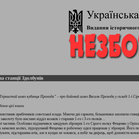
на станції Здолбунів
рнистий шлях кубанця Проходи” – про бойовий шлях Василя Проходи у складі 1-ї Сіро
лом цієї книги
повстання прибічників совєтської влади. Маючи дві гармати, більшовики захопили станц
заколоту було вислано відділ козаків і старшин 1-го і 3-го полків…
кої частини. Особливо відзначився завідувач зброярні 1-го Сірого полку Фещенко з Оріх
 запасних коліях, підхорунжий Фещенко в робочому одязі працював у зброярні. Його по
вати, підстаршина втік, але в кущах не ховався, а побіг на двірець, щоб доповісти кома