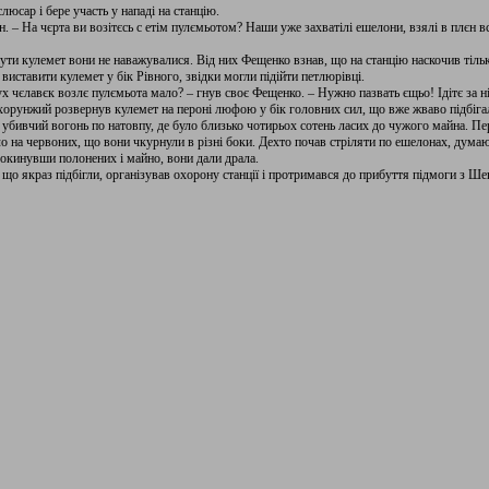
юсар і бере участь у нападі на станцію.
ін. – На чєрта ви возітєсь с етім пулємьотом? Наши уже захватілі ешелони, взялі в плєн 
ути кулемет вони не наважувалися. Від них Фещенко взнав, що на станцію наскочив тільк
виставити кулемет у бік Рівного, звідки могли підійти петлюрівці.
вух чєлавєк возлє пулємьота мало? – гнув своє Фещенко. – Нужно пазвать єщьо! Ідітє за н
ідхорунжий розвернув кулемет на пероні люфою у бік головних сил, що вже жваво підбіг
в убивчий вогонь по натовпу, де було близько чотирьох сотень ласих до чужого майна. 
ло на червоних, що вони чкурнули в різні боки. Дехто почав стріляти по ешелонах, дума
окинувши полонених і майно, вони дали драла.
що якраз підбігли, організував охорону станції і протримався до прибуття підмоги з Ше