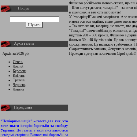
Фещенко російською мовою сказав, що він сл
– Што ви тут дєлаєтє, таваріщі? – запитав в
Пошук
в ешелонах, а там єсть што взять!
У “товаріщей” аж очі загорілися. Але покин
мають ось-ось надійти, а цим двом наказано 
– Так што же ви, таваріщі, нє знаєте, что д
“Таваріщі” охоче побігли до ешелонів, а п
відстань 200 – 300 кроків, Фещенко відкри
близько 30 – 40 бунтівників. Це так вплину
Архів газети
сірожупанники. Це налякало грабіжників. П
Скориставшись панікою, Фещенко з козаків, 
Архів за
2026 рік
:
Проходи врятував постачання Сірої дивізії.
Січень
Лютий
Березень
Квітень
Травень
Червень
Липень
Передплата
“Незборима нація” – газета для тих, хто
хоче знати історію боротьби за свободу
України.
Це газета, в якій висвітлюються
невідомі сторінки Визвольної боротьби за