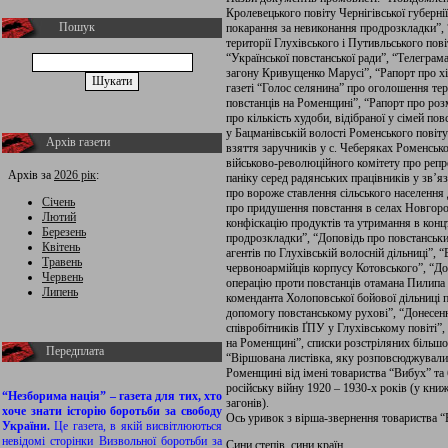
Кролевецького повіту Чернігівської губерні
Пошук
покарання за невиконання продрозкладки”, 
території Глухівського і Путивльського по
“Української повстанської ради”, “Телеграм
загону Кривущенко Марусі”, “Рапорт про хід
газеті “Голос селянина” про оголошення те
повстанців на Роменщині”, “Рапорт про розм
про кількість худоби, відібраної у сімей по
у Бацманівській волості Роменського повіту
Архів газети
взяття заручників у с. Чеберяках Роменськ
військово-революційного комітету про репр
Архів за
2026 рік
:
паніку серед радянських працівників у зв’я
про вороже ставлення сільського населення
Січень
про придушення повстання в селах Новгород
Лютий
конфіскацію продуктів та утримання в концт
Березень
продрозкладки”, “Доповідь про повстанськи
Квітень
агентів по Глухівській волосній дільниці”, 
Травень
червоноармійців корпусу Котовського”, “Д
Червень
операцію проти повстанців отамана Пилипа
Липень
коменданта Холоповської бойової дільниці п
допомогу повстанському рухові”, “Донесенн
співробітників ҐПУ у Глухівському повіті”
на Роменщині”, списки розстріляних більш
Передплата
“Віршована листівка, яку розповсюджували 
Роменщині від імені товариства “Вибух” та 
російську війну 1920 – 1930-х років (у кни
“Незборима нація” – газета для тих, хто
загонів).
хоче знати історію боротьби за свободу
Ось уривок з вірша-звернення товариства “
України.
Це газета, в якій висвітлюються
невідомі сторінки Визвольної боротьби за
Сини степів, сини країн,