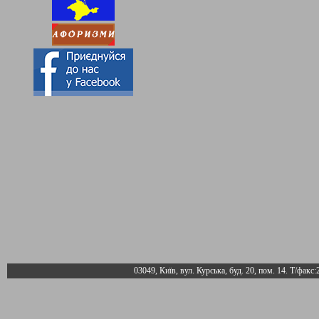
03049, Київ, вул. Курська, буд. 20, пом. 14. Т/факс: