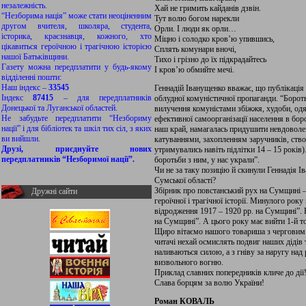
незалежність.
Хай не гримить кайданів дзвін.
“Незборима нація” може стати неоціненним
Тут волю богом нарекли
другом вчителя, школяра, студента,
Орли. І люди як орли…
історика, краєзнавця, кожного, хто
Міцно і солодко кров’ю упившись,
цікавиться героїчною і трагічною історією
Сплять комунари вночі,
нашої Батьківщини.
Тихо і грізно до їх підкрадайтесь
Газету можна передплатити у будь-якому
І кров’ю обмийте мечі.
відділенні пошти:
Наш індекс –
33545
Геннадій Іванущенко вважає, що публікація
Індекс
87415
– для передплатників
облудної комуністичної пропаганди. “Бороть
Донецької та Луганської областей.
вилучення комуністами збіжжя, худоби, одяг
Не забудьте передплатити “Незбориму
ефективної самоорганізації населення в бо
нації” і для бібліотек та шкіл тих сіл, з яких
наш край, намагалась придушити невдоволе
ви вийшли.
катуваннями, захопленням заручників, ство
Друзі, приєднуйте нових
утримувались навіть підлітки 14 – 15 років)
передплатників “Незборимої нації”.
боротьби з ним, у нас украли”.
Чи не за таку позицію й скинули Геннадія 
Сумської області?
Збірник про повстанський рух на Сумщині –
Дружні сайти
героїчної і трагічної історії. Минулого рок
відродження 1917 – 1920 рр. на Сумщині”.
на Сумщині”. А цього року має вийти 1-й т
Щиро вітаємо нашого товариша з черговим у
читачі нехай осмислять подвиг наших дідів 
наливаються силою, а з гніву за наругу над
визвольного вогню.
Приклад славних попередників кличе до дії
Слава борцям за волю України!
Роман КОВАЛЬ