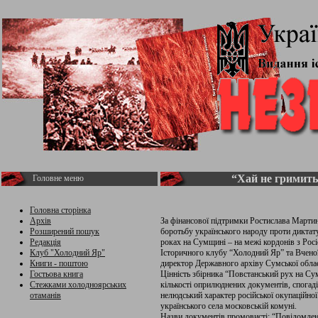
“Хай не гримить
Головне меню
Головна сторінка
Архів
За фінансової підтримки Ростислава Мартин
Розширений пошук
боротьбу українського народу проти диктат
Редакція
роках на Сумщині – на межі кордонів з Рос
Клуб "Холодний Яр"
Історичного клубу “Холодний Яр” та Вченої
Книги - поштою
директор Державного архіву Сумської облас
Гостьова книга
Цінність збірника “Повстанський рух на Сум
Стежками холодноярських
кількості оприлюднених документів, спогадів
отаманів
нелюдський характер російської окупаційної 
українського села московській комуні.
Назви документів промовисті: “Повідомлен