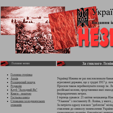
За гнилого Лєні
Головне меню
Головна сторінка
Архів
Українці Ніжина не раз висловлювали бажан
Розширений пошук
агресивної держави, що у грудні 1917 р. по
Редакція
Просили також перейменувати площу ім. Лен
Клуб "Холодний Яр"
російської колони, представники якої знаход
Книги - поштою
бюрократичних нетрях.
Гостьова книга
І терпець урвався: 21 квітня мешканець Ні
Стежками холодноярських
“Ульянов” з постаменту В. Лєніна, у якого, 
отаманів
За патріота одразу взялася “доблесна” мілі
ставлення до символу поневолення України,
громадянську позицію, блюзнірські звинув