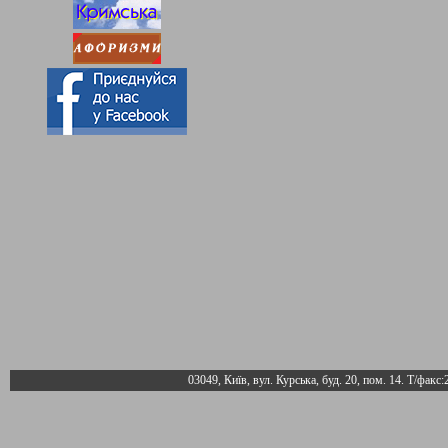
03049, Київ, вул. Курська, буд. 20, пом. 14. Т/факс: