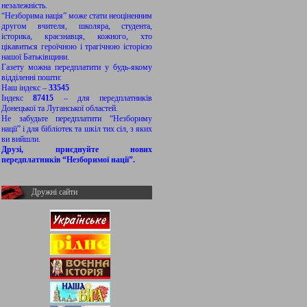
незалежність.
“Незборима нація” може стати неоціненним
другом вчителя, школяра, студента,
історика, краєзнавця, кожного, хто
цікавиться героїчною і трагічною історією
нашої Батьківщини.
Газету можна передплатити у будь-якому
відділенні пошти:
Наш індекс –
33545
Індекс
87415
– для передплатників
Донецької та Луганської областей.
Не забудьте передплатити “Незбориму
нації” і для бібліотек та шкіл тих сіл, з яких
ви вийшли.
Друзі, приєднуйте нових
передплатників “Незборимої нації”.
Дружні сайти