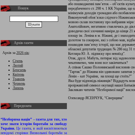
або пошкодженні пам’яток – об’єктів культ
Пошук
передбаченого ст. 298 ч. 1 КК України, що
мінімумів доходів громадян або позбавленн
Виконуючий обов’язки слідчого Ніжинсько
мовою склав постанову про вибрання міри з
Анатолійович, негативно ставлячись до дія
доводячи свої злочинні наміри до кінця 21 
площу ім. Леніна в м. Ніжині, де і знаходит
долотом та сокирою, які з собою мав, відб
Архів газети
пошкодив пам’ятку історії, що має держав
обласної депутатів трудящих № 286 від 31 т
Архів за
2026 рік
:
Котляра Ю. А. підписку про невиїзд”.
Отак, друзі. Мабуть, потирає від задоволе
Січень
чекатимемо, чим воно все закінчиться?
Лютий
А співак Сашко Полонинський висловив сво
Березень
“Тартак” до Ніжина він здивовано запитав 
Квітень
Ленін – кат України, на площі ще стоїть?”
Травень
Яка буде відповідь ніжинців? Віддадуть мов
Червень
проіржавілий символ окупації нашої Батьк
Липень
Закликаю читачів “Незборимої нації” висло
Олександр ЯСЕНЧУК, “Сіверщина”
Передплата
“Незборима нація” – газета для тих, хто
хоче знати історію боротьби за свободу
України.
Це газета, в якій висвітлюються
невідомі сторінки Визвольної боротьби за