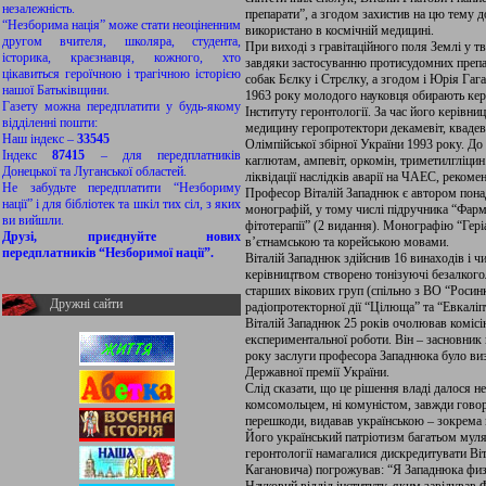
незалежність.
препарати”, а згодом захистив на цю тему д
“Незборима нація” може стати неоціненним
використано в космічній медицині.
другом вчителя, школяра, студента,
При виході з гравітаційного поля Землі у тв
історика, краєзнавця, кожного, хто
завдяки застосуванню протисудомних препа
цікавиться героїчною і трагічною історією
собак Бєлку і Стрєлку, а згодом і Юрія Гага
нашої Батьківщини.
1963 року молодого науковця обирають кері
Газету можна передплатити у будь-якому
Інституту геронтології. За час його керівни
відділенні пошти:
медицину геропротектори декамевіт, квадевіт
Наш індекс –
33545
Олімпійської збірної України 1993 року. До
Індекс
87415
– для передплатників
каглютам, ампевіт, оркомін, триметилгліцин
Донецької та Луганської областей.
ліквідації наслідків аварії на ЧАЕС, реком
Не забудьте передплатити “Незбориму
Професор Віталій Западнюк є автором понад
нації” і для бібліотек та шкіл тих сіл, з яких
монографій, у тому числі підручника “Фарм
ви вийшли.
фітотерапії” (2 видання). Монографію “Гер
Друзі, приєднуйте нових
в’єтнамською та корейською мовами.
передплатників “Незборимої нації”.
Віталій Западнюк здійснив 16 винаходів і чи
керівництвом створено тонізуючі безалкого
старших вікових груп (спільно з ВО “Росинк
Дружні сайти
радіопротекторної дії “Цілюща” та “Евкаліп
Віталій Западнюк 25 років очолював комісі
експериментальної роботи. Він – засновник 
року заслуги професора Западнюка було виз
Державної премії України.
Слід сказати, що це рішення владі далося не
комсомольцем, ні комуністом, завжди говор
перешкоди, видавав українською – зокрема
Його український патріотизм багатьом муля
геронтології намагалися дискредитувати Ві
Кагановича) погрожував: “Я Западнюка фи