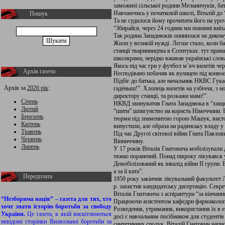
заможної сільської родини Мельничуків, бат
Навчаючись у початковій школі, Віталій до 
Пошук
Та не судилося йому прочитати його на уроч
“Збирайся, через 24 години ми повинні виї
Так родина Западнюків опинилася на дикому
Жили у великій нужді. Легше стало, коли ба
станції тваринництва в Єсентуках: тут при
школярами, нерідко вживав українські слова
Якось під час гри у футбол м’яч вилетів чер
Архів газети
Несподівано побачив як вулицею під конвоє
Підбіг до батька, але начальник НКВС Гука
Архів за
2026 рік
:
гадёныш!”. Хлопець вилетів на узбіччя, з но
директору станції, та розкажи мамі!”.
Січень
НКВД звинуватив Гната Западнюка в “хище
Лютий
“шити” шпигунство на користь Німеччини. Ві
Березень
тюрми під знаменитою горою Машук, висто
Квітень
випустили, але образа на радянську владу у
Травень
Під час Другої світової війни Гната Павлов
Червень
Вінниччину.
Липень
У 17 років Віталія Гнатовича мобілізували 
тяжко поранений. Понад півроку лікувався у
Демобілізований як інвалід війни ІІ групи. 
а за її ката”.
Передплата
1950 року закінчив лікувальний факультет 
р. захистив кандидатську дисертацію. Секре
Віталія Гнатовича з аспірантури “за вінчанн
“Незборима нація” – газета для тих, хто
Працюючи асистентом кафедри фармакології
хоче знати історію боротьби за свободу
Розведення, утримання, використання їх в е
України.
Це газета, в якій висвітлюються
досі є навчальним посібником для студентів
невідомі сторінки Визвольної боротьби за
синтетичних сполук, Віталій Гнатович нап