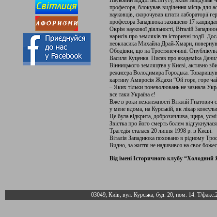
Науковий відділ інституту, яким завідував 
професора, блокував виділення місць для а
науковців, скорочував штати лабораторії ге
професора Западнюка захищено 17 кандидатс
Окрім наукової діяльності, Віталій Западнюк
нарисів про земляків та історичні події. Дос
неокласика Михайла Драй-Хмари, повернув 
Ободівки, що на Тростянеччині. Опублікува
Василя Куценка. Писав про академіка Данил
Вінницького земляцтва у Києві, активно зб
режисера Володимира Городька. Товаришув
картину Амвросія Ждахи “Ой горе, горе чай
– Яких тільки поневолювань не зазнала Укра
все таки Україна є!
Вже в роки незалежності Віталій Гнатович 
у мене вдома, на Курській, як лікар консул
Це була відкрита, доброзичлива, щира, усм
Звістка про його смерть болем відгукнулася
Трагедія сталася 20 липня 1998 р. в Києві.
Віталія Западнюка поховано в рідному Трос
Видно, за життя не надивився на своє боже
Від імені Історичного клубу “Холодни
03049, Київ, вул. Курська, буд. 20, пом. 14. Т/факс: