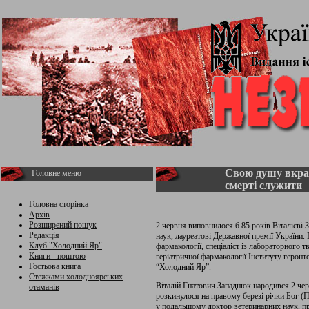
Свою душу вкраї
Головне меню
смерті служити
Головна сторінка
Архів
Розширений пошук
2 червня виповнилося б 85 років Віталієві
Редакція
наук, лауреатові Державної премії України
Клуб "Холодний Яр"
фармакології, спеціаліст із лабораторного т
Книги - поштою
геріатричної фармакології Інституту герон
Гостьова книга
“Холодний Яр”.
Стежками холодноярських
Віталій Гнатович Западнюк народився 2 чер
отаманів
розкинулося на правому березі річки Бог (П
у подальшому доктор ветеринарних наук, про