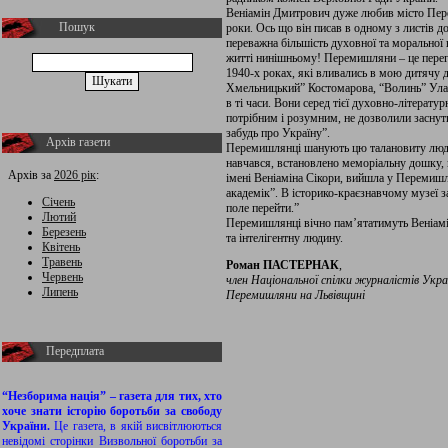
Веніамін Дмитрович дуже любив місто Перем
Пошук
роки. Ось що він писав в одному з листів 
переважна більшість духовної та моральної 
житті нинішньому! Перемишляни – це перег
1940-х роках, які вливались в мою дитячу 
Хмельницький” Костомарова, “Волинь” Уласа
в ті часи. Вони серед тієї духовно-літерату
потрібним і розумним, не дозволили заснут
забудь про Україну”.
Архів газети
Перемишлянці шанують цю талановиту людину
навчався, встановлено меморіальну дошку,
Архів за
2026 рік
:
імені Веніаміна Сікори, вийшла у Перемиш
академік”. В історико-краєзнавчому музеї 
Січень
поле перейти.”
Лютий
Перемишлянці вічно пам’ятатимуть Веніамін
Березень
та інтелігентну людину.
Квітень
Травень
Роман ПАСТЕРНАК
,
Червень
член Національної спілки журналістів Укра
Липень
Перемишляни на Львівщині
Передплата
“Незборима нація” – газета для тих, хто
хоче знати історію боротьби за свободу
України.
Це газета, в якій висвітлюються
невідомі сторінки Визвольної боротьби за