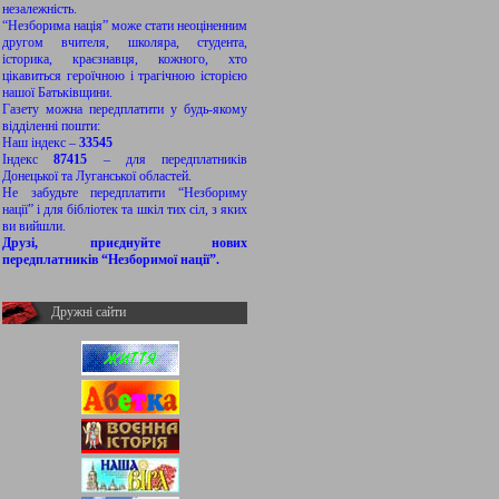
незалежність.
“Незборима нація” може стати неоціненним
другом вчителя, школяра, студента,
історика, краєзнавця, кожного, хто
цікавиться героїчною і трагічною історією
нашої Батьківщини.
Газету можна передплатити у будь-якому
відділенні пошти:
Наш індекс –
33545
Індекс
87415
– для передплатників
Донецької та Луганської областей.
Не забудьте передплатити “Незбориму
нації” і для бібліотек та шкіл тих сіл, з яких
ви вийшли.
Друзі, приєднуйте нових
передплатників “Незборимої нації”.
Дружні сайти