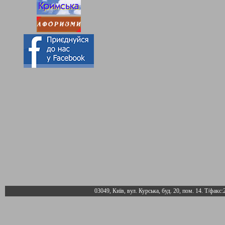
03049, Київ, вул. Курська, буд. 20, пом. 14. Т/факс: