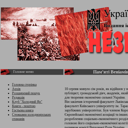
Пам’яті Веніамі
Головне меню
Головна сторінка
Архів
10 серпня минуло сім років, як відійшов у в
Розширений пошук
публіцист, громадський діяч, академік, яки
Редакція
для творення економічно сильної України.
Клуб "Холодний Яр"
Він закінчив історичний факультет Львівськ
Книги - поштою
факультет Київського університету ім. Тарас
Гостьова книга
зарубіжних університетах. Був членом Коро
Стежками холодноярських
Європейської економічної асоціації та інш
отаманів
розроблення соціально-економічного розді
головою його соціально-економічної колегії
радником комісії Верховної Ради України.