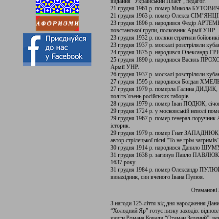
видання “Український Пласт”, педагог.
21 грудня 1961 р. помер Микола БУТОВИЧ, 
21 грудня 1963 р. помер Олекса СІМ’ЯНЦІ
23 грудня 1896 р. народився Федір АРТЕМ
повстанської групи, полковник Армії УНР.
23 грудня 1932 р. поляки стратили бой
23 грудня 1937 р. москалі розстріляли куб
24 грудня 1875 р. народився Олександр ГР
25 грудня 1890 р. народився Василь ПРОХОД
Армії УНР.
26 грудня 1937 р. москалі розстріляли к
27 грудня 1595 р. народився Богдан ХМ
27 грудня 1979 р. померла Галина ДИДИК,
політв’язень російських таборів.
28 грудня 1979 р. помер Іван ПОДЮК, січов
29 грудня 1724 р. у московській неволі п
29 грудня 1967 р. помер генерал-поручн
історик.
29 грудня 1979 р. помер Гнат ЗАПАДНЮК,
автор стрілецької пісні “То не грім загримів”
30 грудня 1914 р. народився Данило ШУМУК
31 грудня 1638 р. загинув Павло ПАВЛЮК (
1637 року.
31 грудня 1984 р. помер Олександр ПУЛЮЙ
винахідник, син вченого Івана Пулюя.
Отаманові 
З нагоди 125-ліття від дня народження Дан
“Холодний Яр” готує низку заходів: відновл
книги Романа Коваля “Отаман Зелений”, веч