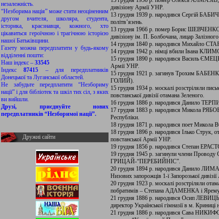
13 грудня 1936 р. помер Олекса АЛМАЗІВ,
незалежність.
дивізіону Армії УНР.
“Незборима нація” може стати неоціненним
13 грудня 1939 р. народився Сергій БАБИЧ,
другом вчителя, школяра, студента,
політв’язень.
історика, краєзнавця, кожного, хто
13 грудня 1966 р. помер Борис ШЕВЧЕНКО, 
цікавиться героїчною і трагічною історією
дивізіону ім. П. Болбочана, лицар Залізног
нашої Батьківщини.
14 грудня 1840 р. народився Михайло СТАР
Газету можна передплатити у будь-якому
14 грудня 1942 р. німці вбили Івана КЛ
відділенні пошти:
15 грудня 1890 р. народився Василь ЄМЕЦЬ
Наш індекс –
33545
Армії УНР.
Індекс
87415
– для передплатників
15 грудня 1921 р. загинув Трохим БАБЕНКО,
Донецької та Луганської областей.
ГОЛИЙ).
Не забудьте передплатити “Незбориму
15 грудня 1934 р. москалі розстріляли пи
нації” і для бібліотек та шкіл тих сіл, з яких
повстанської дивізії отамана Зеленого.
ви вийшли.
16 грудня 1886 р. народився Данило ТЕР
Друзі, приєднуйте нових
17 грудня 1883 р. народився Микола РЯБОВ
передплатників “Незборимої нації”.
Республіки.
18 грудня 1871 р. народився поет Микол
18 грудня 1896 р. народився Ілько Струк, 
Дружні сайти
повстанської Армії УНР.
19 грудня 1856 р. народився Степан ЕРАСТО
19 грудня 1945 р. загинули члени Прово
ГРИЦАЙ-“ПЕРЕБИЙНІС”.
20 грудня 1894 р. народився Данило ЛИМА
Низових запорожців 1-ї Запорозької дивізії
20 грудня 1923 р. москалі розстріляли 
побратимів – Степана АДАМЕНКА і Яре
21 грудня 1886 р. народився Осип ЛЕВИЦЬ
директор Української гімназії в м. Криниці
21 грудня 1886 р. народився Сава НИКИФ