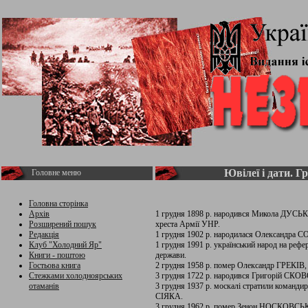
Ювілеї і дати. Гр
Головне меню
Головна сторінка
Архів
1 грудня 1898 р. народився Микола ДУСЬКО
Розширений пошук
хреста Армії УНР.
Редакція
1 грудня 1902 р. народилася Олександра
Клуб "Холодний Яр"
1 грудня 1991 р. український народ на рефе
Книги - поштою
держави.
Гостьова книга
2 грудня 1958 р. помер Олександр ГРЕКІВ
Стежками холодноярських
3 грудня 1722 р. народився Григорій СК
отаманів
3 грудня 1937 р. москалі стратили команди
СІЯКА.
3 грудня 1962 р. помер Зенон НОСКОВСЬ