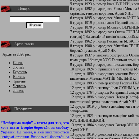
5 грудня 1923 р. помер Іван ЧУПРЕЙ, член
Пошук
6 грудня 1892 р. народився Роман-Микола
стрільців, генерал-поручник Армії УНР.
6 грудня 1895 р. народився Микола БУТОВИЧ,
6 грудня 1919 р. розпочався Перший зимов
7 грудня 1870 р. помер Михайло ВЕРБИЦЬК
7 грудня 1892 р. народилася Олена СТЕПАН
географії, багатолітній політв’язень російсь
7 грудня 1962 р. помер Ростислав БІЛАС, 
Архів газети
8 грудня 1900 р. народився Михайло ТЕЛІГ
боротьби у лавах Армії УНР.
Архів за
2026 рік
:
8 грудня 1937 р. москалі розстріляли О
командира I бригади УСС Галицької армії, 
Січень
9 грудня 1863 р. народився письменник Б
Лютий
10 грудня 1924 р. прийшов у світ кобза
Березень
11 грудня 1890 р. народився учасник Визво
Квітень
письменник Микола МАТІЇВ-МЕЛЬНИК.
Травень
11 грудня 1993 р. помер кобзар Георгій 
Червень
12 грудня 1635 р. загинув Іван СУЛИМА, ге
Липень
12 грудня 1764 р. цариця Катерина II скасу
12 грудня 1896 р. народився Петро (Євста
повстанської групи, полковник Армії УНР.
12 грудня 1919 р. у бою з денікінцями за
Передплата
запорожців.
12 грудня 1921 р. загинули макарівський 
КРОПИВНИЦЬКИЙ.
“Незборима нація” – газета для тих, хто
13 грудня 1864 р. народився Віктор ЗЕЛІН
хоче знати історію боротьби за свободу
Армії УНР.
України.
Це газета, в якій висвітлюються
13 грудня 1919 р. денікінці вбили кагарл
невідомі сторінки Визвольної боротьби за