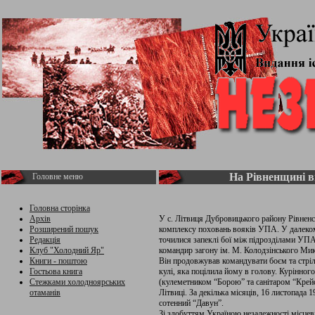
На Рівненщині 
Головне меню
Головна сторінка
Архів
У с. Літвиця Дубровицького району Рівненсь
Розширений пошук
комплексу поховань вояків УПА. У далекому
Редакція
точилися запеклі бої між підрозділами УПА
Клуб "Холодний Яр"
командир загону ім. М. Колодзінського Мик
Книги - поштою
Він продовжував командувати боєм та стріля
Гостьова книга
кулі, яка поцілила йому в голову. Курінно
Стежками холодноярських
(кулеметником “Борою” та санітаром “Крейс
отаманів
Літвиці. За декілька місяців, 16 листопада 
сотенний “Давун”.
Зі здобуттям Україною незалежності місцев