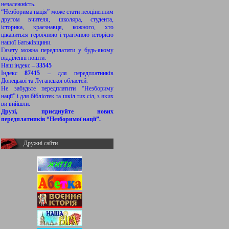
незалежність.
“Незборима нація” може стати неоціненним
другом вчителя, школяра, студента,
історика, краєзнавця, кожного, хто
цікавиться героїчною і трагічною історією
нашої Батьківщини.
Газету можна передплатити у будь-якому
відділенні пошти:
Наш індекс –
33545
Індекс
87415
– для передплатників
Донецької та Луганської областей.
Не забудьте передплатити “Незбориму
нації” і для бібліотек та шкіл тих сіл, з яких
ви вийшли.
Друзі, приєднуйте нових
передплатників “Незборимої нації”.
Дружні сайти