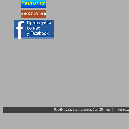
03049, Київ, вул. Курська, буд. 20, пом. 14. Т/факс: