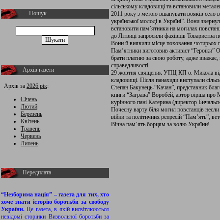
сільському кладовищі та встановили метале
Пошук
2011 року з метою вшанувати вояків село ві
української молоді в Україні”. Вони звернул
встановити пам’ятники на могилах повстанці
до Літвиці запросили фахівців Товариства п
Вони й виявили місце поховання чотирьох п
Пам’ятники виготовив активіст “Героїки” 
брати платню за свою роботу, адже вважає, 
справедливості.
Архів газети
29 жовтня священик УПЦ КП о. Микола від
кладовищі. Після панахиди виступали сіль
Архів за
2026 рік
:
Степан Бакунець-“Качан”, представник благо
книги “Заграва” Воробей, автор вірша про
Січень
курінного пані Катерина (директор Бичальсь
Лютий
Почесну варту біля могил повстанців несл
Березень
війни та політичних репресій “Пам’ять”, в
Квітень
Вічна пам’ять борцям за волю України!
Травень
Червень
Липень
Передплата
“Незборима нація” – газета для тих, хто
хоче знати історію боротьби за свободу
України.
Це газета, в якій висвітлюються
невідомі сторінки Визвольної боротьби за