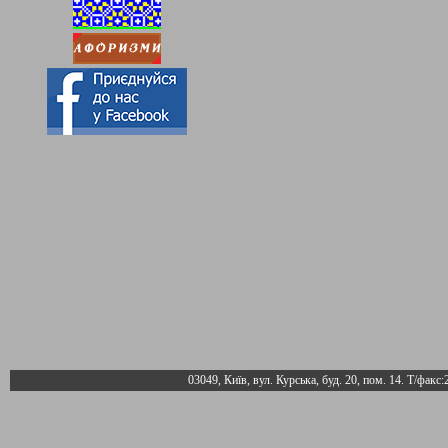
03049, Київ, вул. Курська, буд. 20, пом. 14. Т/факс: