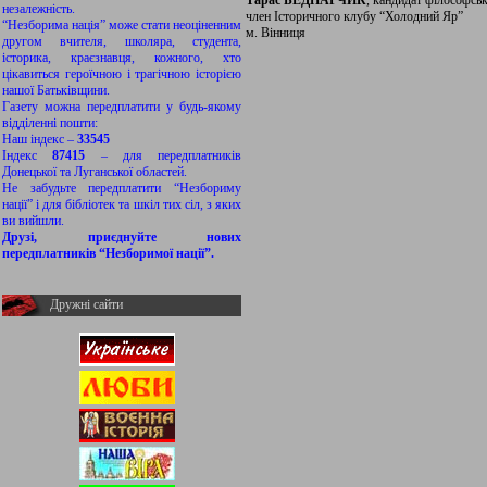
Тарас БЕДНАРЧИК
, кандидат філософськ
незалежність.
член Історичного клубу “Холодний Яр”
“Незборима нація” може стати неоціненним
м. Вінниця
другом вчителя, школяра, студента,
історика, краєзнавця, кожного, хто
цікавиться героїчною і трагічною історією
нашої Батьківщини.
Газету можна передплатити у будь-якому
відділенні пошти:
Наш індекс –
33545
Індекс
87415
– для передплатників
Донецької та Луганської областей.
Не забудьте передплатити “Незбориму
нації” і для бібліотек та шкіл тих сіл, з яких
ви вийшли.
Друзі, приєднуйте нових
передплатників “Незборимої нації”.
Дружні сайти