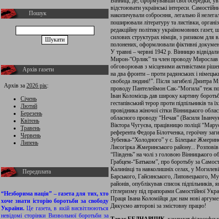
Вінниці, де, сформувавши свої осередки, у
відстоювати українські інтереси. Самостійн
Пошук
накопичували озброєння, легально й нелега
поширювали літературу та листівки, організ
редакційну політику україномовних газет, щ
силових структурах німців, з ризиком для 
полонених, оформлювали фіктивні документ
У травні – червні 1942 р. Вінницю відвід
Мирон-“Орлик” та член проводу Мирослав П
обговорював з місцевими активістами ріше
Архів газети
на два фронти – проти радянських і німець
свобода людині!”. Після загибелі Дмитра М
Архів за
2026 рік
:
проводу Пантелеймон Сак-“Могила” теж поб
Іван Коломієць дав широку картину бороть
Січень
гестапівський терор проти підпільників та 
Лютий
провідника жіночої сітки Вінницького обла
Березень
обласного проводу “Нечая” (Василя Іванчук
Квітень
Віктора Чугуєва, працівницю поліції “Марус
Травень
референта Федора Білотченка, героїчну за
Червень
Зубенка-“Холодного” у с. Білецьке Жмеринсь
Липень
Лисогірка Жмеринського району... Розповів 
“Південь” на чолі з головою Вінницького 
Грабцем-“Батьком”, про боротьбу за Самост
Калинівці та навколишніх селах, у Могилев
Передплата
Барського, Гайсинського, Липовецького, М
районів, опублікував список підпільників, я
гітлеризму під прапорами Самостійної Укра
“Незборима нація” – газета для тих, хто
Праця Івана Коломійця дає нам нові аргуме
хоче знати історію боротьби за свободу
Дякуємо авторові за змістовну працю!
України.
Це газета, в якій висвітлюються
невідомі сторінки Визвольної боротьби за