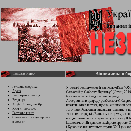
Вінниччина в бо
Головне меню
Головна сторінка
У центрі дослідження Івана Коломійця “ОУ
Архів
Самостійну Соборну Державу” (Літин, 2010) 
Розширений пошук
боролися за свободу нашого народу.
Редакція
Автор виявив природу розбіжностей бандерів
Клуб "Холодний Яр"
невдачі. Виявляється, що на Вінниччині во
Книги - поштою
того, Іван Коломієць висвітлив діяльність 
Гостьова книга
та інших осередків Визвольного руху, які п
Стежками холодноярських
про двотижневе перебування у містечку Юзв
отаманів
Шухевича з Південною похідною групою ОУ
і Буковинський курінь та групи ОУН (м) зав