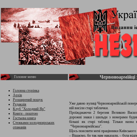
Червоноармійці 
Головне меню
Головна сторінка
Архів
Розширений пошук
Уже давно вулиці Червоноармійській поверн
Редакція
ній висіли старі таблички.
Клуб "Холодний Яр"
Проїжджаючи 2 березня Великою Васильк
Книги - поштою
дорожні знаки і шильди з номерами будин
Гостьова книга
більші як старі таблиці. Тільки назва
Стежками холодноярських
“Червоноармійська”.
отаманів
Щось пояснити мені працівники Київського 
– Вішаємо, бо так нам наказали, – була відп