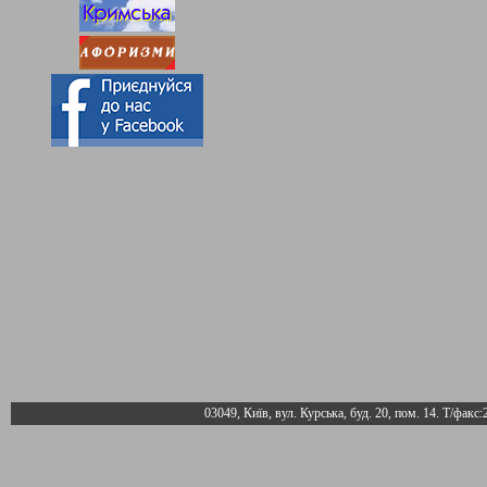
03049, Київ, вул. Курська, буд. 20, пом. 14. Т/факс: