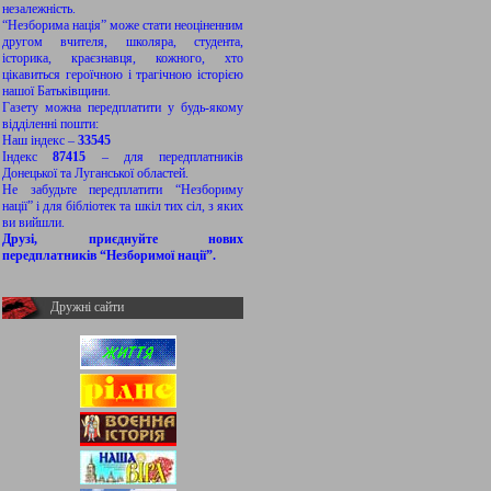
незалежність.
“Незборима нація” може стати неоціненним
другом вчителя, школяра, студента,
історика, краєзнавця, кожного, хто
цікавиться героїчною і трагічною історією
нашої Батьківщини.
Газету можна передплатити у будь-якому
відділенні пошти:
Наш індекс –
33545
Індекс
87415
– для передплатників
Донецької та Луганської областей.
Не забудьте передплатити “Незбориму
нації” і для бібліотек та шкіл тих сіл, з яких
ви вийшли.
Друзі, приєднуйте нових
передплатників “Незборимої нації”.
Дружні сайти