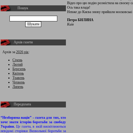
Відео про цю подію розмістила на своєму са
Ось така влада!
Пошук
Невже до Києва знову прийшли московські 
Петро БИЛИНА
Київ
Архів газети
Архів за
2026 рік
:
Січень
Лютий
Березень
Квітень
Травень
Червень
Липень
Передплата
“Незборима нація” – газета для тих, хто
хоче знати історію боротьби за свободу
України.
Це газета, в якій висвітлюються
невідомі сторінки Визвольної боротьби за