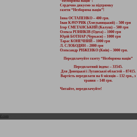
“Незборима нація”!
Сердечно дякуємо за підтримку
газети “Незборима нація”!
Інна ОСТАПЕНКО – 400 грн.
Іван КАЧУРИК (Хмельницький) – 500 грн
Ігор СМЕТАНСЬКИЙ (Калуш) – 500 грн
Олекса РІЗНИКІВ (Одеса) – 1000 грн
Юрій БОТНАР (Черкаси) – 1000 грн
Тарас КОНЕЧНИЙ – 1000 грн
Л. СЛОБОДЯН – 2000 грн
Олександр РИЖЕНКО (Київ) – 3000 грн.
Передплачуйте газету “Незборима нація”
Передплатний індекс – 33545.
Для Донецької і Луганської областей – 87415.
Вартість передплати на 6 місяців – 132 грн., з
травня – 148 грн.
Читайте, передплачуйте!
l.com
Адмін розділ