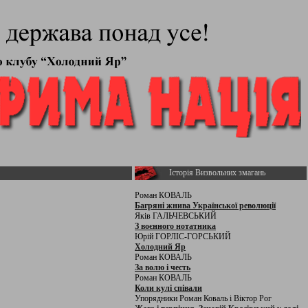
Історія Визвольних змагань
Роман КОВАЛЬ
Багряні жнива Української революції
Яків ГАЛЬЧЕВСЬКИЙ
З воєнного нотатника
Юрій ГОРЛІС-ГОРСЬКИЙ
Холодний Яр
Роман КОВАЛЬ
За волю і честь
Роман КОВАЛЬ
Коли кулі співали
Упорядники Роман Коваль і Віктор Рог