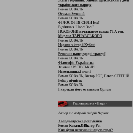
Жага і терпіння. Зеновій Красівський у долі
українського народу
Роман КОВАЛЬ
Отаман Зелений
Роман КОВАЛЬ
ФІЛОСОФІЯ СИЛИ Есеї
Відбитка з "Нової Зорі"
ПОХОРОНИ начального вожда УГА ген.
Мирона ТАРНАВСЬКОГО
Роман КОВАЛЬ
Нариси з історії Кубані
Роман КОВАЛЬ
Ренесанс напередодні трагедії
Роман КОВАЛЬ
Філософія Українства
Зеновій КРАСІВСЬКИЙ
Невольницькі плачі
Роман КОВАЛЬ, Віктор РОГ, Павло СТЕГНІЙ
Рейд у вічність
Роман КОВАЛЬ
І нарекли його отаманом Орлом
Радіопередача «Нація»
Автор та ведучий Андрій Черняк
Холодноярська республіка
Роман Коваль&Віктор Рог
Ким були невизнані нацією герої?