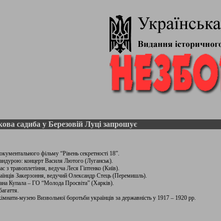
ова садиба у Березовій Луці запрошує
документального фільму “Рівень секретності 18”.
з бандурою: концерт Василя Лютого (Луганськ).
ас з травоплетіння, ведуча Леся Гіптенко (Київ).
українців Закерзоння, ведучий Олександр Стець (Перемишль).
Івана Купала – ГО “Молода Просвіта” (Харків).
багаття.
 кімнати-музею Визвольної боротьби українців за державність у 1917 – 1920 рр.