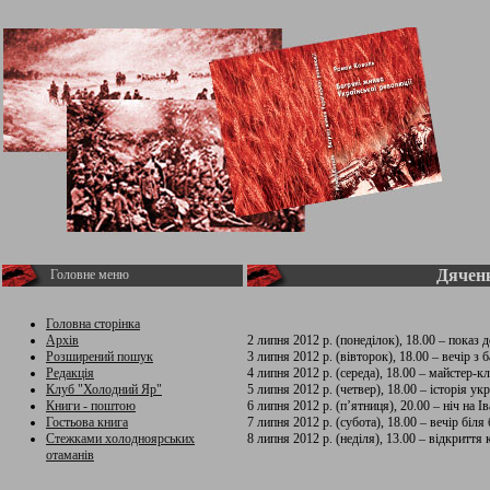
Дяченк
Головне меню
Головна сторінка
Архів
2 липня 2012 р. (понеділок), 18.00 – показ 
Розширений пошук
3 липня 2012 р. (вівторок), 18.00 – вечір 
Редакція
4 липня 2012 р. (середа), 18.00 – майстер-кл
Клуб "Холодний Яр"
5 липня 2012 р. (четвер), 18.00 – історія 
Книги - поштою
6 липня 2012 р. (п’ятниця), 20.00 – ніч на 
Гостьова книга
7 липня 2012 р. (субота), 18.00 – вечір біля 
Стежками холодноярських
8 липня 2012 р. (неділя), 13.00 – відкриття
отаманів