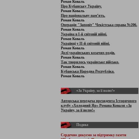
Роман Коваль
Про Кубанську Україну.
Роман Коваль
Про національну пам’ять.
Роман Коваль
Операція "Заповіт" Чекістська справа №206.
Роман Коваль
Україна в І-й світовій війні.
Роман Коваль
Українці у ІІ-й світовій війні.
Роман Коваль
Долі українських козачих родів.
Роман Коваль
Так творилось українське військо.
Роман Коваль
Кубанська Народна Республіка.
Роман Коваль
«За Україну, за її волю!»
Авторська передача президента Історичного
клубу «Холодний Яр» Романа Коваля «За
Україну, за її волю!»
Подяка
Сердечно дякуємо за підтримку
газети