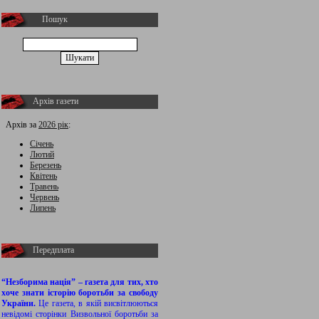
Пошук
Архів газети
Архів за
2026 рік
:
Січень
Лютий
Березень
Квітень
Травень
Червень
Липень
Передплата
“Незборима нація” – газета для тих, хто
хоче знати історію боротьби за свободу
України.
Це газета, в якій висвітлюються
невідомі сторінки Визвольної боротьби за