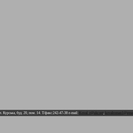
л. Курська, буд. 20, пом. 14. Т/факс:242-47-38 e-mail:
Koval_r@ukr.net
,
kovalroman1@gmai