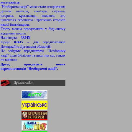
незалежність.
“Незборима нація” може стати неоціненним
другом вчителя, школяра, студента,
історика, краєзнавця, кожного, хто
цікавиться героїчною і трагічною історією
нашої Батьківщини.
Газету можна передплатити у будь-якому
відділенні пошти:
Наш індекс –
33545
Індекс
87415
– для передплатників
Донецької та Луганської областей.
Не забудьте передплатити “Незбориму
нації” і для бібліотек та шкіл тих сіл, з яких
ви вийшли.
Друзі, приєднуйте нових
передплатників “Незборимої нації”.
Дружні сайти