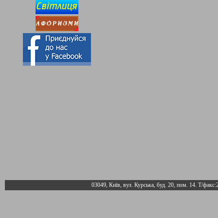
03049, Київ, вул. Курська, буд. 20, пом. 14. Т/факс: