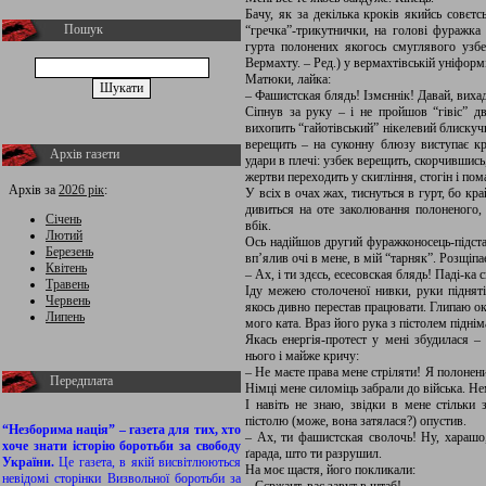
Бачу, як за декілька кроків якийсь совєтс
Пошук
“гречка”-трикутнички, на голові фуражк
гурта полонених якогось смуглявого узбе
Вермахту. – Ред.) у вермахтівській уніформі
Матюки, лайка:
– Фашистская блядь! Ізмєннік! Давай, вихад
Сіпнув за руку – і не пройшов “гівіс” дв
вихопить “гайотівський” нікелевий блискуч
верещить – на суконну блюзу виступає кр
Архів газети
удари в плечі: узбек верещить, скорчившись
жертви переходить у скигління, стогін і пом
Архів за
2026 рік
:
У всіх в очах жах, тиснуться в гурт, бо кра
дивиться на оте заколювання полоненого, 
Січень
вбік.
Лютий
Ось надійшов другий фуражконосець-підстарш
Березень
вп’ялив очі в мене, в мій “тарняк”. Розщіпа
Квітень
– Ах, і ти здєсь, есесовская блядь! Паді-ка
Травень
Іду межею столоченої нивки, руки підняті
Червень
якось дивно перестав працювати. Глипаю оком
Липень
мого ката. Враз його рука з пістолем піднім
Якась енергія-протест у мені збудилася 
нього і майже кричу:
– Не маєте права мене стріляти! Я полонен
Передплата
Німці мене силоміць забрали до війська. Не
І навіть не знаю, звідки в мене стільки 
пістолю (може, вона затялася?) опустив.
“Незборима нація” – газета для тих, хто
– Ах, ти фашистская сволочь! Ну, харашо, 
хоче знати історію боротьби за свободу
ґарада, што ти разрушил.
України.
Це газета, в якій висвітлюються
На моє щастя, його покликали:
невідомі сторінки Визвольної боротьби за