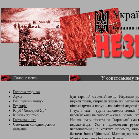
У совєтському п
Головне меню
Головна сторінка
Архів
Був гарячий липневий вечір. Недалеко до
Розширений пошук
підбиті танки, стирчали жерла пошматовани
Редакція
кінські трупи, а поруч – покалічені людські 
Клуб "Холодний Яр"
І тут, і там – гурти полонених вояків
Книги - поштою
перев’язками на головах – хто в шоломі, хто
Гостьова книга
Наших зразу пізнати по “тарняках” (маск
Стежками холодноярських
вермахтівців. Усі з піднесеними рук
отаманів
червоноармійці в круглих шоломах, піл
багнети. Інші з “фінками”. Матюки, прокль
Мені все те якось байдуже. Кінець.