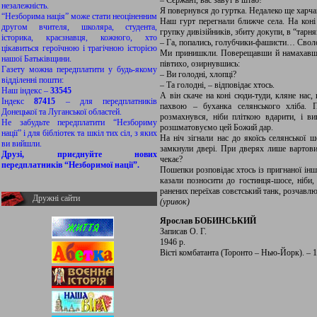
– Сєржант, вас завут в штаб!
незалежність.
Я повернувся до гуртка. Недалеко ще харчав
“Незборима нація” може стати неоціненним
Наш гурт перегнали ближче села. На коні
другом вчителя, школяра, студента,
групку дивізійників, збиту докупи, в “тарн
історика, краєзнавця, кожного, хто
– Га, попались, голубчики-фашисти… Своло
цікавиться героїчною і трагічною історією
Ми принишкли. Поверещавши й намахавшис
нашої Батьківщини.
півтихо, озирнувшись:
Газету можна передплатити у будь-якому
– Ви голодні, хлопці?
відділенні пошти:
– Та голодні, – відповідає хтось.
Наш індекс –
33545
А він скаче на коні сюди-туди, кляне нас,
Індекс
87415
– для передплатників
пахвою – буханка селянського хліба. П
Донецької та Луганської областей.
розмахнувся, ніби пліткою вдарити, і в
Не забудьте передплатити “Незбориму
розшматовуємо цей Божий дар.
нації” і для бібліотек та шкіл тих сіл, з яких
На ніч зігнали нас до якоїсь селянської ш
ви вийшли.
замкну­ли двері. При дверях лише вартов
Друзі, приєднуйте нових
чекає?
передплатників “Незборимої нації”.
Пошепки розповідає хтось із пригнаної інш
казали позносити до гостинця-шосе, ніби,
ранених переїхав совєтський танк, розчав
Дружні сайти
(уривок)
Ярослав БОБИНСЬКИЙ
Записав О. Г.
1946 р.
Вісті комбатанта (Торонто – Нью-Йорк). – 199